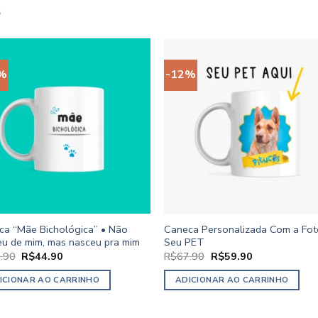
S
%
-12%
ca “Mãe Bichológica” • Não
Caneca Personalizada Com a Fot
eu de mim, mas nasceu pra mim
Seu PET
O
O
O
O
.90
R$
44.90
R$
67.90
R$
59.90
preço
preço
preço
preço
original
atual
original
atual
ICIONAR AO CARRINHO
ADICIONAR AO CARRINHO
era:
é:
era:
é:
R$49.90.
R$44.90.
R$67.90.
R$59.90.