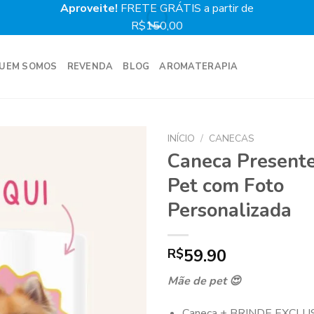
Aproveite!
FRETE GRÁTIS a partir de
Prime
R$150,00
UEM SOMOS
REVENDA
BLOG
AROMATERAPIA
INÍCIO
/
CANECAS
Caneca Present
Pet com Foto
Personalizada
59.90
R$
Mãe de pet 😍
Caneca + BRINDE EXCLUS