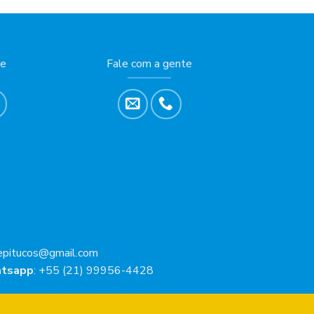
produto
tem
várias
variantes.
te
Fale com a gente
As
opções
podem
ser
escolhidas
na
página
do
produto
epitucos@gmail.com
tsapp
: +55 (21) 99956-4428