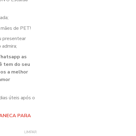
ada;
 mães de PET!
u presentear
 admira;
Whatsapp as
ê tem do seu
os a melhor
 amor
dias úteis após o
CANECA PARA
LIMPAR