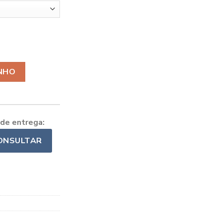
com Foto Personalizada quantidade
NHO
 de entrega:
ONSULTAR