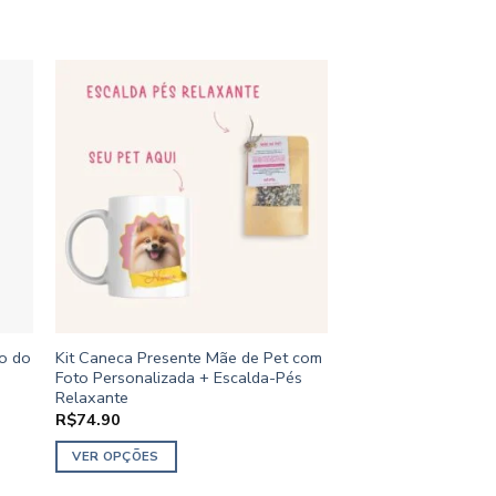
-10%
o do
Kit Caneca Presente Mãe de Pet com
Caneca “O dono da 
Foto Personalizada + Escalda-Pés
só to morando aqui
Relaxante
O
R$
49.90
R$
44.90
preço
p
R$
74.90
original
a
ADICIONAR AO CA
era:
é
VER OPÇÕES
R$49.90.
R
Este