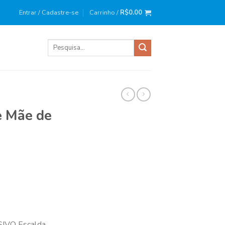
ira compra?
Use o cupom
: BEMVINDO10
Entrar / Cadastre-se
Carrinho /
R$
0.00
Pesquisar
por:
e Mãe de
IVO Escalda