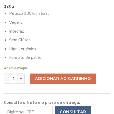
de 5, com
120g
baseado em
avaliação
Petisco 100% natural;
de cliente
Vegano;
Integral;
Sem Glúten
Hipoalergênico
Formato de palito
47 em estoque
Petisco Palito de Maracujá c/ Camomila 120g quantidade
ADICIONAR AO CARRINHO
Consulte o frete e o prazo de entrega:
CONSULTAR