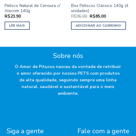
Petisco Natural de Cenoura c/
Box Petiscos Clássico 140g (4
Alecrim 140g
unidades)
O
O
R$
23.90
R$
96.00
R$
85.00
preço
preço
original
atual
LER MAIS
ADICIONAR AO CARRINHO
era:
é:
R$96.00.
R$85.00.
Sobre nós
O Amor de Pitucos nasceu da vontade de retribuir
o amor oferecido por nossos PETS com produtos
de alta qualidade, seguindo sempre uma linha
natural, saudável e sustentável para o meio
ambiente.
Siga a gente
Fale com a gente