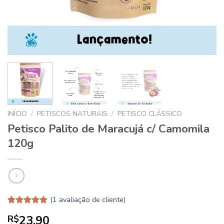
INÍCIO
/
PETISCOS NATURAIS
/
PETISCO CLÁSSICO
Petisco Palito de Maracujá c/ Camomila
120g
(
1
avaliação de cliente)
Avaliado
1
23.90
R$
como
5.00