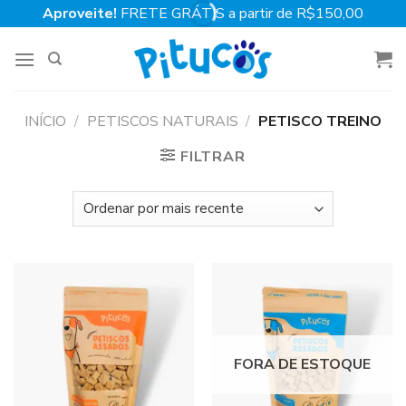
Skip
Aproveite!
FRETE GRÁTIS a partir de R$150,00
to
content
INÍCIO
/
PETISCOS NATURAIS
/
PETISCO TREINO
FILTRAR
FORA DE ESTOQUE