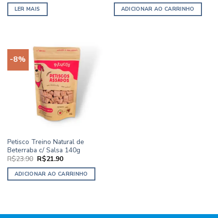
preço
preço
original
atual
LER MAIS
ADICIONAR AO CARRINHO
era:
é:
R$23.90.
R$19.90.
-8%
Petisco Treino Natural de
Beterraba c/ Salsa 140g
O
O
R$
23.90
R$
21.90
preço
preço
original
atual
ADICIONAR AO CARRINHO
era:
é:
R$23.90.
R$21.90.