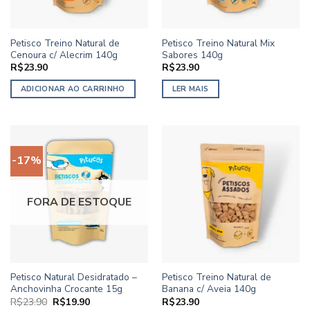
Petisco Treino Natural de
Petisco Treino Natural Mix
Cenoura c/ Alecrim 140g
Sabores 140g
R$
23.90
R$
23.90
ADICIONAR AO CARRINHO
LER MAIS
-17%
FORA DE ESTOQUE
Petisco Natural Desidratado –
Petisco Treino Natural de
Anchovinha Crocante 15g
Banana c/ Aveia 140g
O
O
R$
23.90
R$
19.90
R$
23.90