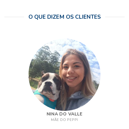
R$97.80.
R$89.90.
O QUE DIZEM OS CLIENTES
NINA DO VALLE
MÃE DO PEPPI