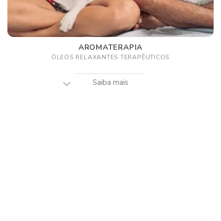
AROMATERAPIA
ÓLEOS RELAXANTES TERAPÊUTICOS
Saiba mais
Spray de Ambiente Cão
Spray de Amb
 on Cão Sereno