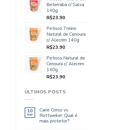
original
atual
Beterraba c/ Salsa
era:
é:
140g
R$70.00.
R$64.90.
R$
23.90
Petisco Treino
Natural de Cenoura
c/ Alecrim 140g
R$
23.90
Petisco Natural de
Cenoura c/ Alecrim
140g
R$
23.90
ÚLTIMOS POSTS
Cane Corso vs
10
mar
Rottweiler: Qual é
mais protetor?