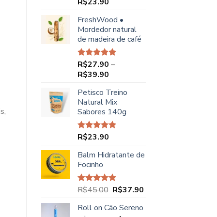
R$
23.90
Avaliação
5.00
de 5
FreshWood •
Mordedor natural
de madeira de café
R$
27.90
–
Avaliação
5.00
de 5
Faixa
R$
39.90
de
Petisco Treino
preço:
Natural Mix
R$27.90
s,
Sabores 140g
através
R$39.90
R$
23.90
Avaliação
5.00
de 5
Balm Hidratante de
Focinho
O
O
R$
45.00
R$
37.90
Avaliação
5.00
de 5
preço
preço
Roll on Cão Sereno
original
atual