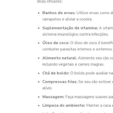
dicas eficazes:
Banhos de ervas:
Utilize ervas como al
carrapatos e aliviar a coceira.
Suplementação de vitamina:
A vitami
sistema imunológico contra infecções.
Óleo de coco:
O óleo de coco é benéfic
combater parasitas internos e externos.
Alimento natural:
Alimente seu cão co
incluindo vegetais e carnes magras.
Chá de boldo:
O boldo pode auxiliar na
Compressas frias:
Se seu cão estiver 
alívio.
Massagem:
Faça massagens suaves para 
Limpeza do ambiente:
Manter a casa e