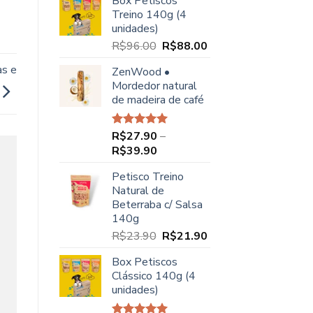
Box Petiscos
original
atual
Treino 140g (4
era:
é:
unidades)
R$68.00.
R$49.90.
O
O
R$
96.00
R$
88.00
preço
preço
as e
ZenWood •
original
atual
Mordedor natural
era:
é:
de madeira de café
R$96.00.
R$88.00.
R$
27.90
–
Avaliação
5.00
de 5
Faixa
R$
39.90
de
Petisco Treino
preço:
Natural de
R$27.90
Beterraba c/ Salsa
através
140g
R$39.90
O
O
R$
23.90
R$
21.90
preço
preço
Box Petiscos
original
atual
Clássico 140g (4
era:
é:
unidades)
R$23.90.
R$21.90.