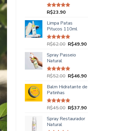
R$
23.90
Avaliação
5.00
de 5
Limpa Patas
Pitucos 110ml
O
O
R$
62.00
R$
49.90
Avaliação
5.00
de 5
preço
preço
Spray Passeio
original
atual
Natural
era:
é:
R$62.00.
R$49.90.
O
O
R$
52.00
R$
46.90
Avaliação
5.00
de 5
preço
preço
Balm Hidratante de
original
atual
Patinhas
era:
é:
R$52.00.
R$46.90.
O
O
R$
45.00
R$
37.90
Avaliação
5.00
de 5
preço
preço
Spray Restaurador
original
atual
Natural
era:
é: