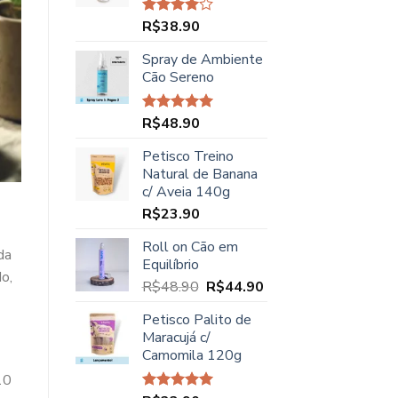
R$45.00.
R$37.90.
R$
38.90
Avaliação
4.00
de
5
Spray de Ambiente
Cão Sereno
R$
48.90
Avaliação
5.00
de 5
Petisco Treino
Natural de Banana
c/ Aveia 140g
R$
23.90
Roll on Cão em
da
Equilíbrio
o,
O
O
R$
48.90
R$
44.90
preço
preço
Petisco Palito de
original
atual
Maracujá c/
era:
é:
Camomila 120g
R$48.90.
R$44.90.
10