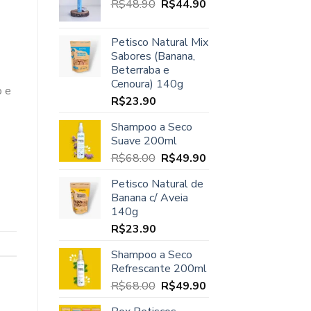
O
O
R$
48.90
era:
R$
44.90
é:
preço
preço
R$45.00.
R$37.90.
original
atual
Petisco Natural Mix
era:
é:
Sabores (Banana,
R$48.90.
R$44.90.
Beterraba e
Cenoura) 140g
o e
R$
23.90
Shampoo a Seco
Suave 200ml
O
O
R$
68.00
R$
49.90
preço
preço
Petisco Natural de
original
atual
Banana c/ Aveia
era:
é:
140g
R$68.00.
R$49.90.
R$
23.90
Shampoo a Seco
Refrescante 200ml
O
O
R$
68.00
R$
49.90
preço
preço