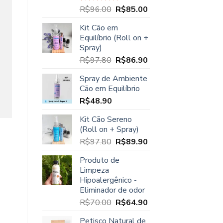
O
O
R$
96.00
R$
85.00
Avaliação
5.00
de 5
preço
preço
Kit Cão em
original
atual
Equilíbrio (Roll on +
era:
é:
Spray)
R$96.00.
R$85.00.
O
O
R$
97.80
R$
86.90
preço
preço
Spray de Ambiente
original
atual
Cão em Equilíbrio
era:
é:
R$
48.90
R$97.80.
R$86.90.
Kit Cão Sereno
(Roll on + Spray)
O
O
R$
97.80
R$
89.90
preço
preço
Produto de
original
atual
Limpeza
era:
é:
Hipoalergênico -
R$97.80.
R$89.90.
Eliminador de odor
O
O
R$
70.00
R$
64.90
preço
preço
Petisco Natural de