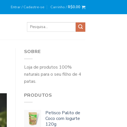
ira compra?
Use o cupom
: BEMVINDO10
Entrar / Cadastre-se
Carrinho /
R$
0.00
Pesquisar
por:
SOBRE
Loja de produtos 100%
naturais para o seu filho de 4
patas.
PRODUTOS
Petisco Palito de
Coco com Iogurte
120g