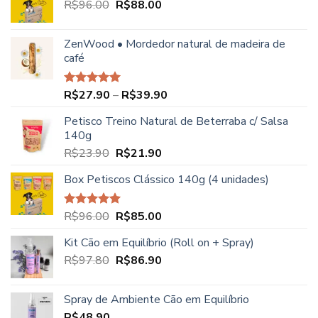
O
O
R$
96.00
R$
88.00
R$68.00.
R$49.90.
preço
preço
original
atual
ZenWood • Mordedor natural de madeira de
era:
é:
café
R$96.00.
R$88.00.
Faixa
R$
27.90
–
R$
39.90
Avaliação
5.00
de 5
de
Petisco Treino Natural de Beterraba c/ Salsa
preço:
140g
R$27.90
O
O
R$
23.90
R$
21.90
através
preço
preço
R$39.90
Box Petiscos Clássico 140g (4 unidades)
original
atual
era:
é:
R$23.90.
R$21.90.
O
O
R$
96.00
R$
85.00
Avaliação
5.00
de 5
preço
preço
Kit Cão em Equilíbrio (Roll on + Spray)
original
atual
O
O
R$
97.80
era:
R$
86.90
é:
preço
preço
R$96.00.
R$85.00.
original
atual
Spray de Ambiente Cão em Equilíbrio
era:
é:
R$
48.90