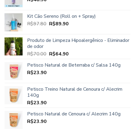
R$97.80.
R$86.90.
Kit Cão Sereno (Roll on + Spray)
O
O
R$
97.80
R$
89.90
preço
preço
original
atual
Produto de Limpeza Hipoalergênico - Eliminador
era:
é:
de odor
R$97.80.
R$89.90.
O
O
R$
70.00
R$
64.90
preço
preço
Petisco Natural de Beterraba c/ Salsa 140g
original
atual
R$
23.90
era:
é:
R$70.00.
R$64.90.
Petisco Treino Natural de Cenoura c/ Alecrim
140g
R$
23.90
Petisco Natural de Cenoura c/ Alecrim 140g
R$
23.90