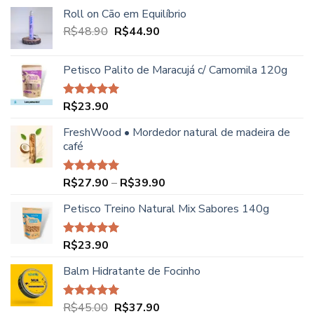
Roll on Cão em Equilíbrio
O
O
R$
48.90
R$
44.90
preço
preço
original
atual
Petisco Palito de Maracujá c/ Camomila 120g
era:
é:
R$48.90.
R$44.90.
R$
23.90
Avaliação
5.00
de 5
FreshWood • Mordedor natural de madeira de
café
Faixa
R$
27.90
–
R$
39.90
Avaliação
5.00
de 5
de
Petisco Treino Natural Mix Sabores 140g
preço:
R$27.90
através
R$
23.90
Avaliação
R$39.90
5.00
de 5
Balm Hidratante de Focinho
O
O
R$
45.00
R$
37.90
Avaliação