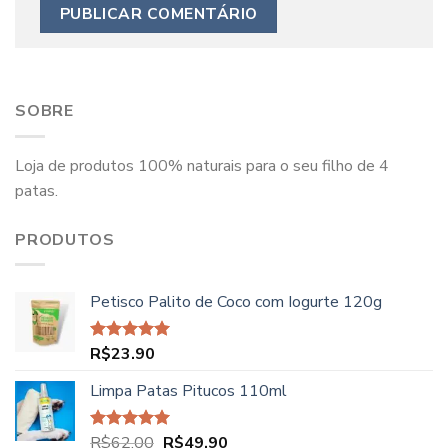
SOBRE
Loja de produtos 100% naturais para o seu filho de 4
patas.
PRODUTOS
Petisco Palito de Coco com Iogurte 120g
R$
23.90
Avaliação
5.00
de 5
Limpa Patas Pitucos 110ml
O
O
R$
62.00
R$
49.90
Avaliação