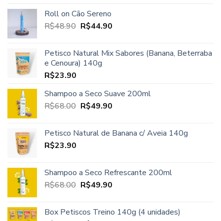
5.00
de 5
preço
preço
Roll on Cão Sereno
original
atual
O
O
R$
48.90
era:
R$
44.90
é:
preço
preço
R$45.00.
R$37.90.
original
atual
Petisco Natural Mix Sabores (Banana, Beterraba
era:
é:
e Cenoura) 140g
R$48.90.
R$44.90.
R$
23.90
Shampoo a Seco Suave 200ml
O
O
R$
68.00
R$
49.90
preço
preço
original
atual
Petisco Natural de Banana c/ Aveia 140g
era:
é:
R$
23.90
R$68.00.
R$49.90.
Shampoo a Seco Refrescante 200ml
O
O
R$
68.00
R$
49.90
preço
preço
original
atual
Box Petiscos Treino 140g (4 unidades)
era:
é: