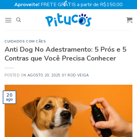
Skip
Aproveite!
FRETE GRÁTIS a partir de R$150,00
to
content
CUIDADOS COM CÃES
Anti Dog No Adestramento: 5 Prós e 5
Contras que Você Precisa Conhecer
POSTED ON
AGOSTO 20, 2025
BY
ROD VEIGA
20
ago