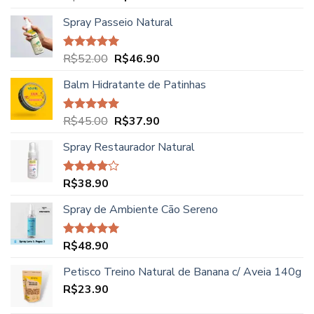
5.00
de 5
preço
preço
Spray Passeio Natural
original
atual
era:
é:
R$62.00.
R$49.90.
O
O
R$
52.00
R$
46.90
Avaliação
5.00
de 5
preço
preço
Balm Hidratante de Patinhas
original
atual
era:
é:
R$52.00.
R$46.90.
O
O
R$
45.00
R$
37.90
Avaliação
5.00
de 5
preço
preço
Spray Restaurador Natural
original
atual
era:
é:
R$45.00.
R$37.90.
R$
38.90
Avaliação
4.00
de
5
Spray de Ambiente Cão Sereno
R$
48.90
Avaliação
5.00
de 5
Petisco Treino Natural de Banana c/ Aveia 140g
R$
23.90