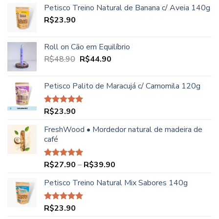
Petisco Treino Natural de Banana c/ Aveia 140g
R$
23.90
Roll on Cão em Equilíbrio
O
O
R$
48.90
R$
44.90
preço
preço
original
atual
Petisco Palito de Maracujá c/ Camomila 120g
era:
é:
R$48.90.
R$44.90.
R$
23.90
Avaliação
5.00
de 5
FreshWood • Mordedor natural de madeira de
café
Faixa
R$
27.90
–
R$
39.90
Avaliação
5.00
de 5
de
Petisco Treino Natural Mix Sabores 140g
preço:
R$27.90
através
R$
23.90
Avaliação
R$39.90
5.00
de 5