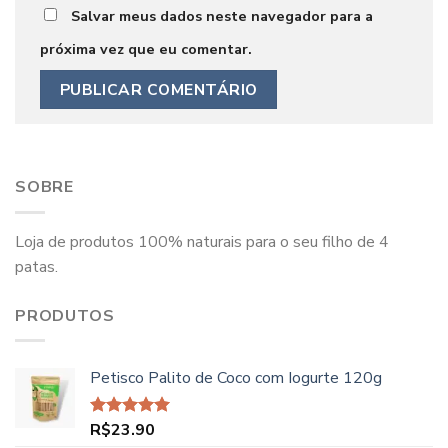
Salvar meus dados neste navegador para a
próxima vez que eu comentar.
SOBRE
Loja de produtos 100% naturais para o seu filho de 4
patas.
PRODUTOS
Petisco Palito de Coco com Iogurte 120g
R$
23.90
Avaliação
5.00
de 5