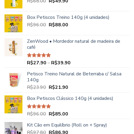
O
O
R$
68.00
R$
49.90
preço
preço
original
atual
Box Petiscos Treino 140g (4 unidades)
era:
é:
O
O
R$
96.00
R$
88.00
R$68.00.
R$49.90.
preço
preço
original
atual
ZenWood • Mordedor natural de madeira de
era:
é:
café
R$96.00.
R$88.00.
Faixa
R$
27.90
–
R$
39.90
Avaliação
5.00
de 5
de
Petisco Treino Natural de Beterraba c/ Salsa
preço:
140g
R$27.90
O
O
R$
23.90
R$
21.90
através
preço
preço
R$39.90
Box Petiscos Clássico 140g (4 unidades)
original
atual
era:
é:
R$23.90.
R$21.90.
O
O
R$
96.00
R$
85.00
Avaliação
5.00
de 5
preço
preço
Kit Cão em Equilíbrio (Roll on + Spray)
original
atual
O
O
R$
97.80
era:
R$
86.90
é: