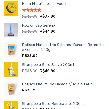
Balm Hidratante de Focinho
O
O
R$
45.00
R$
37.90
Avaliação
5.00
de 5
preço
preço
Roll on Cão Sereno
original
atual
O
O
R$
48.90
era:
R$
44.90
é:
preço
preço
R$45.00.
R$37.90.
original
atual
Petisco Natural Mix Sabores (Banana, Beterraba
era:
é:
e Cenoura) 140g
R$48.90.
R$44.90.
R$
23.90
Shampoo a Seco Suave 200ml
O
O
R$
68.00
R$
49.90
preço
preço
original
atual
Petisco Natural de Banana c/ Aveia 140g
era:
é:
R$
23.90
R$68.00.
R$49.90.
Shampoo a Seco Refrescante 200ml