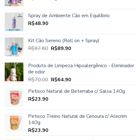
preço
preço
R$96.00.
R$85.00.
original
atual
Spray de Ambiente Cão em Equilíbrio
era:
é:
R$
48.90
R$97.80.
R$86.90.
Kit Cão Sereno (Roll on + Spray)
O
O
R$
97.80
R$
89.90
preço
preço
original
atual
Produto de Limpeza Hipoalergênico - Eliminador
era:
é:
de odor
R$97.80.
R$89.90.
O
O
R$
70.00
R$
64.90
preço
preço
Petisco Natural de Beterraba c/ Salsa 140g
original
atual
R$
23.90
era:
é:
R$70.00.
R$64.90.
Petisco Treino Natural de Cenoura c/ Alecrim
140g
R$
23.90