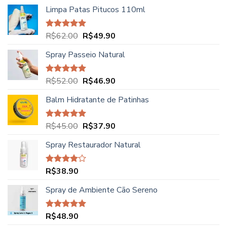
Limpa Patas Pitucos 110ml
O
O
R$
62.00
R$
49.90
Avaliação
5.00
de 5
preço
preço
Spray Passeio Natural
original
atual
era:
é:
R$62.00.
R$49.90.
O
O
R$
52.00
R$
46.90
Avaliação
5.00
de 5
preço
preço
Balm Hidratante de Patinhas
original
atual
era:
é:
R$52.00.
R$46.90.
O
O
R$
45.00
R$
37.90
Avaliação
5.00
de 5
preço
preço
Spray Restaurador Natural
original
atual
era:
é:
R$45.00.
R$37.90.
R$
38.90
Avaliação
4.00
de
5
Spray de Ambiente Cão Sereno
R$
48.90
Avaliação
5.00
de 5