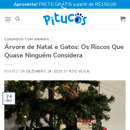
Skip
Aproveite!
FRETE GRÁTIS a partir de R$150,00
to
content
CUIDADOS COM ANIMAIS
Árvore de Natal e Gatos: Os Riscos Que
Quase Ninguém Considera
POSTED ON
DEZEMBRO 24, 2025
BY
ROD VEIGA
24
dez