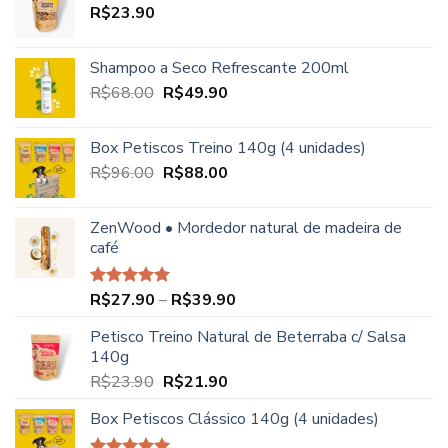
R$
23.90
R$68.00.
R$49.90.
Shampoo a Seco Refrescante 200ml
O
O
R$
68.00
R$
49.90
preço
preço
original
atual
Box Petiscos Treino 140g (4 unidades)
era:
é:
O
O
R$
96.00
R$
88.00
R$68.00.
R$49.90.
preço
preço
original
atual
ZenWood • Mordedor natural de madeira de
era:
é:
café
R$96.00.
R$88.00.
Faixa
R$
27.90
–
R$
39.90
Avaliação
5.00
de 5
de
Petisco Treino Natural de Beterraba c/ Salsa
preço:
140g
R$27.90
O
O
R$
23.90
R$
21.90
através
preço
preço
R$39.90
Box Petiscos Clássico 140g (4 unidades)
original
atual
era:
é: