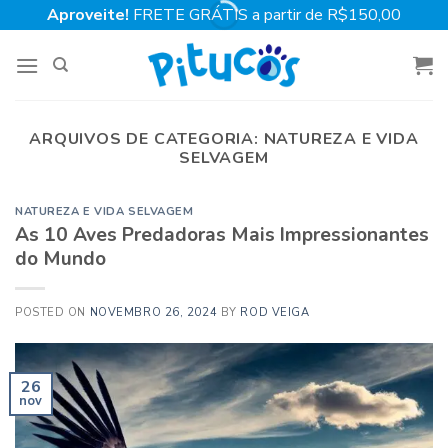
Skip
Aproveite!
FRETE GRÁTIS a partir de R$150,00
to
content
ARQUIVOS DE CATEGORIA:
NATUREZA E VIDA
SELVAGEM
NATUREZA E VIDA SELVAGEM
As 10 Aves Predadoras Mais Impressionantes
do Mundo
POSTED ON
NOVEMBRO 26, 2024
BY
ROD VEIGA
26
nov