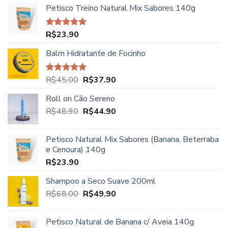
Petisco Treino Natural Mix Sabores 140g
preço:
R$27.90
através
R$
23.90
Avaliação
R$39.90
5.00
de 5
Balm Hidratante de Focinho
O
O
R$
45.00
R$
37.90
Avaliação
5.00
de 5
preço
preço
Roll on Cão Sereno
original
atual
O
O
R$
48.90
era:
R$
44.90
é:
preço
preço
R$45.00.
R$37.90.
original
atual
Petisco Natural Mix Sabores (Banana, Beterraba
era:
é:
e Cenoura) 140g
R$48.90.
R$44.90.
R$
23.90
Shampoo a Seco Suave 200ml
O
O
R$
68.00
R$
49.90
preço
preço
original
atual
Petisco Natural de Banana c/ Aveia 140g
era:
é: