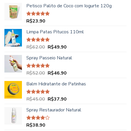
Petisco Palito de Coco com Iogurte 120g
R$
23.90
Avaliação
5.00
de 5
Limpa Patas Pitucos 110ml
O
O
R$
62.00
R$
49.90
Avaliação
5.00
de 5
preço
preço
Spray Passeio Natural
original
atual
era:
é:
R$62.00.
R$49.90.
O
O
R$
52.00
R$
46.90
Avaliação
5.00
de 5
preço
preço
Balm Hidratante de Patinhas
original
atual
era:
é:
R$52.00.
R$46.90.
O
O
R$
45.00
R$
37.90
Avaliação
5.00
de 5
preço
preço
Spray Restaurador Natural
original
atual
era:
é:
R$45.00.
R$37.90.
R$
38.90
Avaliação
4.00
de