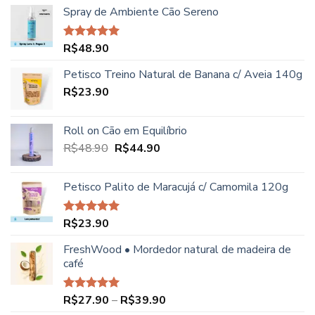
5
Spray de Ambiente Cão Sereno
R$
48.90
Avaliação
5.00
de 5
Petisco Treino Natural de Banana c/ Aveia 140g
R$
23.90
Roll on Cão em Equilíbrio
O
O
R$
48.90
R$
44.90
preço
preço
original
atual
Petisco Palito de Maracujá c/ Camomila 120g
era:
é:
R$48.90.
R$44.90.
R$
23.90
Avaliação
5.00
de 5
FreshWood • Mordedor natural de madeira de
café
Faixa
R$
27.90
–
R$
39.90
Avaliação
5.00
de 5
de