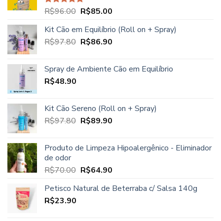
R$23.90.
R$21.90.
O
O
R$
96.00
R$
85.00
Avaliação
5.00
de 5
preço
preço
Kit Cão em Equilíbrio (Roll on + Spray)
original
atual
O
O
R$
97.80
era:
R$
86.90
é:
preço
preço
R$96.00.
R$85.00.
original
atual
Spray de Ambiente Cão em Equilíbrio
era:
é:
R$
48.90
R$97.80.
R$86.90.
Kit Cão Sereno (Roll on + Spray)
O
O
R$
97.80
R$
89.90
preço
preço
original
atual
Produto de Limpeza Hipoalergênico - Eliminador
era:
é:
de odor
R$97.80.
R$89.90.
O
O
R$
70.00
R$
64.90
preço
preço
Petisco Natural de Beterraba c/ Salsa 140g
original
atual
R$
23.90
era:
é:
R$70.00.
R$64.90.