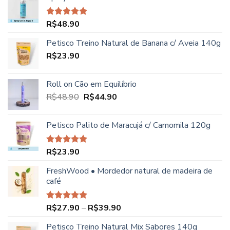
R$
48.90
Avaliação
5.00
de 5
Petisco Treino Natural de Banana c/ Aveia 140g
R$
23.90
Roll on Cão em Equilíbrio
O
O
R$
48.90
R$
44.90
preço
preço
original
atual
Petisco Palito de Maracujá c/ Camomila 120g
era:
é:
R$48.90.
R$44.90.
R$
23.90
Avaliação
5.00
de 5
FreshWood • Mordedor natural de madeira de
café
Faixa
R$
27.90
–
R$
39.90
Avaliação
5.00
de 5
de
Petisco Treino Natural Mix Sabores 140g
preço: