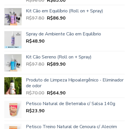
O
O
R$
96.00
R$
85.00
5.00
de 5
preço
preço
Kit Cão em Equilíbrio (Roll on + Spray)
original
atual
O
O
R$
97.80
era:
R$
86.90
é:
preço
preço
R$96.00.
R$85.00.
original
atual
Spray de Ambiente Cão em Equilíbrio
era:
é:
R$
48.90
R$97.80.
R$86.90.
Kit Cão Sereno (Roll on + Spray)
O
O
R$
97.80
R$
89.90
preço
preço
original
atual
Produto de Limpeza Hipoalergênico - Eliminador
era:
é:
de odor
R$97.80.
R$89.90.
O
O
R$
70.00
R$
64.90
preço
preço
Petisco Natural de Beterraba c/ Salsa 140g
original
atual
R$
23.90
era:
é:
R$70.00.
R$64.90.
Petisco Treino Natural de Cenoura c/ Alecrim