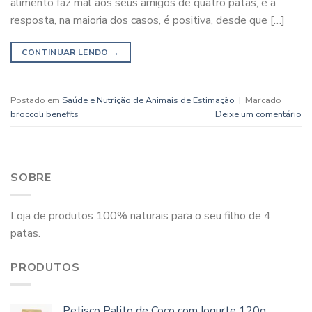
alimento faz mal aos seus amigos de quatro patas, e a
resposta, na maioria dos casos, é positiva, desde que […]
CONTINUAR LENDO
→
Postado em
Saúde e Nutrição de Animais de Estimação
|
Marcado
broccoli benefits
Deixe um comentário
SOBRE
Loja de produtos 100% naturais para o seu filho de 4
patas.
PRODUTOS
Petisco Palito de Coco com Iogurte 120g