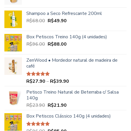
Shampoo a Seco Refrescante 200ml
O
O
R$
68.00
R$
49.90
preço
preço
original
atual
Box Petiscos Treino 140g (4 unidades)
era:
é:
O
O
R$
96.00
R$
88.00
R$68.00.
R$49.90.
preço
preço
original
atual
ZenWood • Mordedor natural de madeira de
era:
é:
café
R$96.00.
R$88.00.
Faixa
R$
27.90
–
R$
39.90
Avaliação
5.00
de 5
de
Petisco Treino Natural de Beterraba c/ Salsa
preço:
140g
R$27.90
O
O
R$
23.90
R$
21.90
através
preço
preço
R$39.90
Box Petiscos Clássico 140g (4 unidades)
original
atual
era:
é:
R$23.90.
R$21.90.
Avaliação