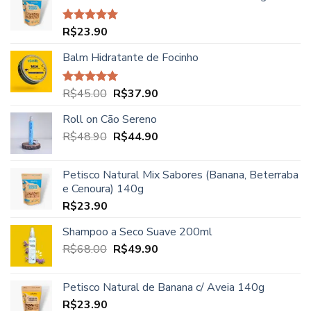
R$27.90
através
R$
23.90
Avaliação
R$39.90
5.00
de 5
Balm Hidratante de Focinho
O
O
R$
45.00
R$
37.90
Avaliação
5.00
de 5
preço
preço
Roll on Cão Sereno
original
atual
O
O
R$
48.90
era:
R$
44.90
é:
preço
preço
R$45.00.
R$37.90.
original
atual
Petisco Natural Mix Sabores (Banana, Beterraba
era:
é:
e Cenoura) 140g
R$48.90.
R$44.90.
R$
23.90
Shampoo a Seco Suave 200ml
O
O
R$
68.00
R$
49.90
preço
preço
original
atual
Petisco Natural de Banana c/ Aveia 140g
era:
é:
R$
23.90
R$68.00.
R$49.90.