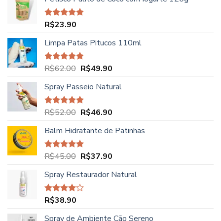
R$
23.90
Avaliação
5.00
de 5
Limpa Patas Pitucos 110ml
O
O
R$
62.00
R$
49.90
Avaliação
5.00
de 5
preço
preço
Spray Passeio Natural
original
atual
era:
é:
R$62.00.
R$49.90.
O
O
R$
52.00
R$
46.90
Avaliação
5.00
de 5
preço
preço
Balm Hidratante de Patinhas
original
atual
era:
é:
R$52.00.
R$46.90.
O
O
R$
45.00
R$
37.90
Avaliação
5.00
de 5
preço
preço
Spray Restaurador Natural
original
atual
era:
é:
R$45.00.
R$37.90.
R$
38.90
Avaliação
4.00
de
5
Spray de Ambiente Cão Sereno