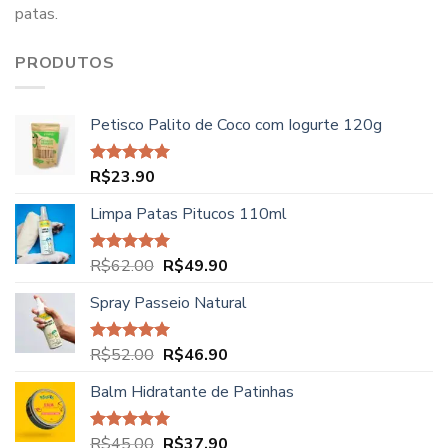
patas.
PRODUTOS
Petisco Palito de Coco com Iogurte 120g
R$
23.90
Avaliação
5.00
de 5
Limpa Patas Pitucos 110ml
O
O
R$
62.00
R$
49.90
Avaliação
5.00
de 5
preço
preço
Spray Passeio Natural
original
atual
era:
é:
R$62.00.
R$49.90.
O
O
R$
52.00
R$
46.90
Avaliação
5.00
de 5
preço
preço
Balm Hidratante de Patinhas
original
atual
era:
é:
R$52.00.
R$46.90.
O
O
R$
45.00
R$
37.90
Avaliação