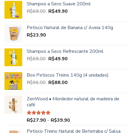
Shampoo a Seco Suave 200ml
O
O
R$
68.00
R$
49.90
preço
preço
original
atual
Petisco Natural de Banana c/ Aveia 140g
era:
é:
R$
23.90
R$68.00.
R$49.90.
Shampoo a Seco Refrescante 200ml
O
O
R$
68.00
R$
49.90
preço
preço
original
atual
Box Petiscos Treino 140g (4 unidades)
era:
é:
O
O
R$
96.00
R$
88.00
R$68.00.
R$49.90.
preço
preço
original
atual
ZenWood • Mordedor natural de madeira de
era:
é:
café
R$96.00.
R$88.00.
Faixa
R$
27.90
–
R$
39.90
Avaliação
5.00
de 5
de
Petisco Treino Natural de Beterraba c/ Salsa
preço: