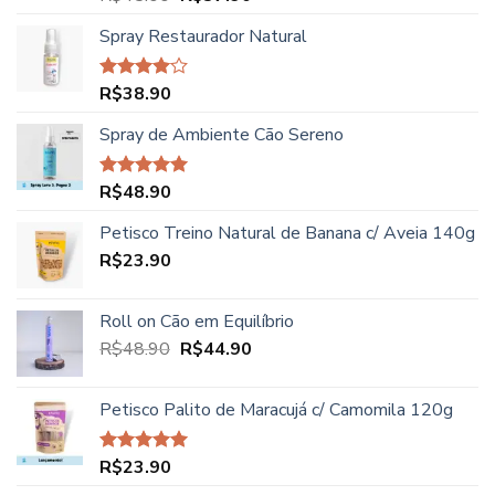
5.00
de 5
preço
preço
Spray Restaurador Natural
original
atual
era:
é:
R$45.00.
R$37.90.
R$
38.90
Avaliação
4.00
de
5
Spray de Ambiente Cão Sereno
R$
48.90
Avaliação
5.00
de 5
Petisco Treino Natural de Banana c/ Aveia 140g
R$
23.90
Roll on Cão em Equilíbrio
O
O
R$
48.90
R$
44.90
preço
preço
original
atual
Petisco Palito de Maracujá c/ Camomila 120g
era:
é:
R$48.90.
R$44.90.
R$
23.90
Avaliação
5.00
de 5