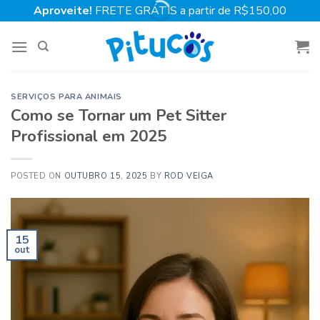
Skip
Aproveite!
FRETE GRÁTIS a partir de R$150,00
to
content
SERVIÇOS PARA ANIMAIS
Como se Tornar um Pet Sitter
Profissional em 2025
POSTED ON
OUTUBRO 15, 2025
BY
ROD VEIGA
15
out