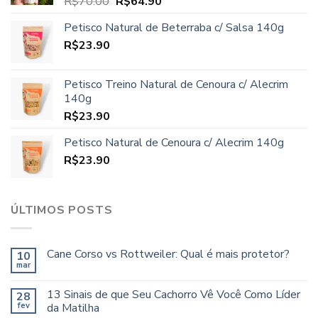
O
O
R$
70.00
R$
64.90
preço
preço
Petisco Natural de Beterraba c/ Salsa 140g
original
atual
R$
23.90
era:
é:
R$70.00.
R$64.90.
Petisco Treino Natural de Cenoura c/ Alecrim
140g
R$
23.90
Petisco Natural de Cenoura c/ Alecrim 140g
R$
23.90
ÚLTIMOS POSTS
Cane Corso vs Rottweiler: Qual é mais protetor?
10
mar
13 Sinais de que Seu Cachorro Vê Você Como Líder
28
fev
da Matilha