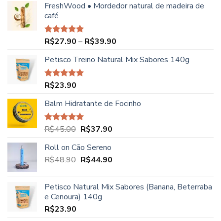
FreshWood • Mordedor natural de madeira de
café
Faixa
R$
27.90
–
R$
39.90
Avaliação
5.00
de 5
de
Petisco Treino Natural Mix Sabores 140g
preço:
R$27.90
através
R$
23.90
Avaliação
R$39.90
5.00
de 5
Balm Hidratante de Focinho
O
O
R$
45.00
R$
37.90
Avaliação
5.00
de 5
preço
preço
Roll on Cão Sereno
original
atual
O
O
R$
48.90
era:
R$
44.90
é:
preço
preço
R$45.00.
R$37.90.
original
atual
Petisco Natural Mix Sabores (Banana, Beterraba
era:
é:
e Cenoura) 140g
R$48.90.
R$44.90.
R$
23.90