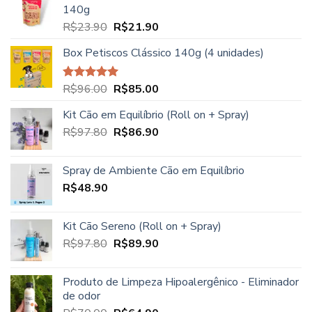
140g
R$27.90
O
O
R$
23.90
R$
21.90
através
preço
preço
R$39.90
Box Petiscos Clássico 140g (4 unidades)
original
atual
era:
é:
R$23.90.
R$21.90.
O
O
R$
96.00
R$
85.00
Avaliação
5.00
de 5
preço
preço
Kit Cão em Equilíbrio (Roll on + Spray)
original
atual
O
O
R$
97.80
era:
R$
86.90
é:
preço
preço
R$96.00.
R$85.00.
original
atual
Spray de Ambiente Cão em Equilíbrio
era:
é:
R$
48.90
R$97.80.
R$86.90.
Kit Cão Sereno (Roll on + Spray)
O
O
R$
97.80
R$
89.90
preço
preço
original
atual
Produto de Limpeza Hipoalergênico - Eliminador
era:
é:
de odor
R$97.80.
R$89.90.