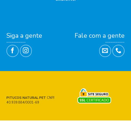
Siga a gente
Fale com a gente
___________
___________
PITUCOS NATURAL PET
CNPJ
40.939.884/0001-69
HOME
LOJA
QUEM SOMOS
REVENDA
BLOG
AROMATERAPIA