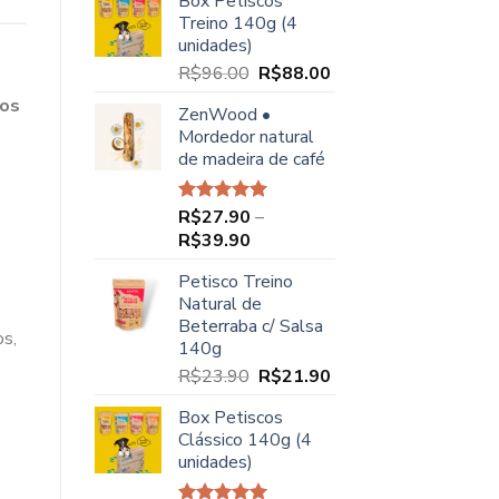
Box Petiscos
original
atual
Treino 140g (4
era:
é:
unidades)
R$68.00.
R$49.90.
O
O
R$
96.00
R$
88.00
preço
preço
dos
ZenWood •
original
atual
Mordedor natural
era:
é:
de madeira de café
R$96.00.
R$88.00.
R$
27.90
–
Avaliação
5.00
de 5
Faixa
R$
39.90
de
Petisco Treino
preço:
Natural de
R$27.90
Beterraba c/ Salsa
através
os,
140g
R$39.90
O
O
R$
23.90
R$
21.90
preço
preço
Box Petiscos
original
atual
Clássico 140g (4
era:
é:
unidades)
R$23.90.
R$21.90.