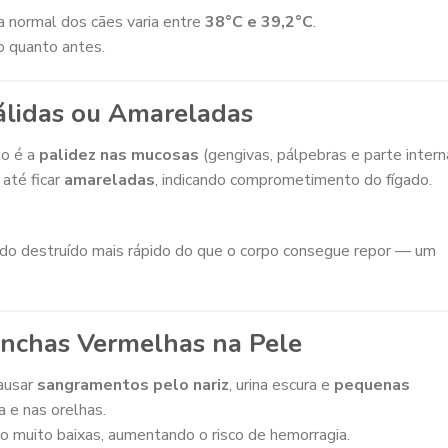
 normal dos cães varia entre
38°C e 39,2°C
.
 o quanto antes.
Pálidas ou Amareladas
to é a
palidez nas mucosas
(gengivas, pálpebras e parte intern
até ficar
amareladas
, indicando comprometimento do fígado.
endo destruído mais rápido do que o corpo consegue repor — um
anchas Vermelhas na Pele
ausar
sangramentos pelo nariz
, urina escura e
pequenas
a e nas orelhas.
o muito baixas, aumentando o risco de hemorragia.