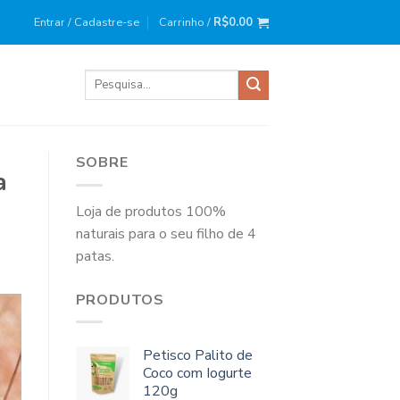
ira compra?
Use o cupom
: BEMVINDO10
Entrar / Cadastre-se
Carrinho /
R$
0.00
Pesquisar
por:
SOBRE
a
Loja de produtos 100%
naturais para o seu filho de 4
patas.
PRODUTOS
Petisco Palito de
Coco com Iogurte
120g