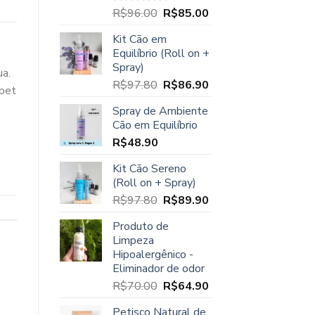
O
O
R$
96.00
R$
85.00
Avaliação
5.00
de 5
preço
preço
Kit Cão em
original
atual
Equilíbrio (Roll on +
era:
é:
Spray)
R$96.00.
R$85.00.
ua.
O
O
R$
97.80
R$
86.90
 pet
preço
preço
Spray de Ambiente
original
atual
Cão em Equilíbrio
era:
é:
R$
48.90
R$97.80.
R$86.90.
Kit Cão Sereno
(Roll on + Spray)
O
O
R$
97.80
R$
89.90
preço
preço
Produto de
original
atual
Limpeza
era:
é:
Hipoalergênico -
R$97.80.
R$89.90.
Eliminador de odor
O
O
R$
70.00
R$
64.90
preço
preço
Petisco Natural de