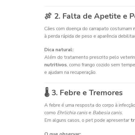
🍖 2. Falta de Apetite e 
Cães com doença do carrapato costumam
à perda rápida de peso e aparência debilita
Dica natural:
Além do tratamento prescrito pelo veterin
nutritivos
, como frango cozido sem temper
e ajudam na recuperação.
🌡️ 3. Febre e Tremores
A febre é uma resposta do corpo à infecçã
como
Ehrlichia canis
e
Babesia canis
.
Em alguns casos, o pet pode apresentar
t
O que observar: