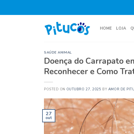
Skip
to
content
HOME
LOJA
Q
SAÚDE ANIMAL
Doença do Carrapato em
Reconhecer e Como Tra
POSTED ON
OUTUBRO 27, 2025
BY
AMOR DE PIT
27
out