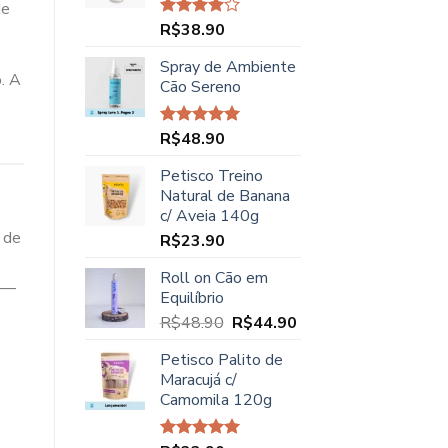
R$45.00.
R$37.90.
de
R$
38.90
Avaliação
4.00
de
5
Spray de Ambiente
. A
Cão Sereno
R$
48.90
Avaliação
5.00
de 5
Petisco Treino
Natural de Banana
c/ Aveia 140g
 de
R$
23.90
Roll on Cão em
—
Equilíbrio
O
O
R$
48.90
R$
44.90
preço
preço
Petisco Palito de
original
atual
Maracujá c/
era:
é:
Camomila 120g
R$48.90.
R$44.90.