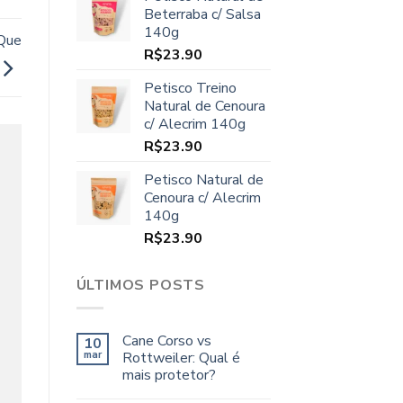
original
atual
Beterraba c/ Salsa
era:
é:
140g
R$70.00.
R$64.90.
 Que
R$
23.90
Petisco Treino
Natural de Cenoura
c/ Alecrim 140g
R$
23.90
Petisco Natural de
Cenoura c/ Alecrim
140g
R$
23.90
ÚLTIMOS POSTS
Cane Corso vs
10
mar
Rottweiler: Qual é
mais protetor?