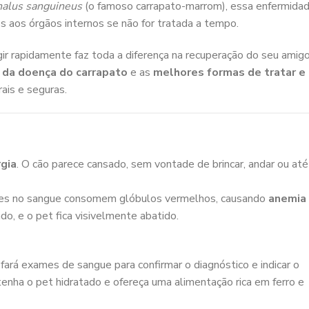
halus sanguineus
(o famoso carrapato-marrom), essa enfermida
 aos órgãos internos se não for tratada a tempo.
ir rapidamente faz toda a diferença na recuperação do seu amigo
s da doença do carrapato
e as
melhores formas de tratar e
ais e seguras.
gia
. O cão parece cansado, sem vontade de brincar, andar ou até
ntes no sangue consomem glóbulos vermelhos, causando
anemia
do, e o pet fica visivelmente abatido.
fará exames de sangue para confirmar o diagnóstico e indicar o
nha o pet hidratado e ofereça uma alimentação rica em ferro e