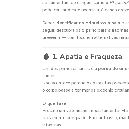
se alimentam do sangue, como o
Rhipicep
pode causar desde anemia até danos graves
Saber
identificar os primeiros sinais
e ag
seguir, descubra os
5 principais sintoma
prevenir
— com foco em alternativas natur
🩸 1. Apatia e Fraqueza
Um dos primeiros sinais é a
perda de ener
comer.
Isso acontece porque os parasitas prese
o corpo passa a ter menos oxigênio circulan
O que fazer:
Procure um veterinário imediatamente. Ele 
tratamento adequado. Enquanto isso, mante
vitaminas.