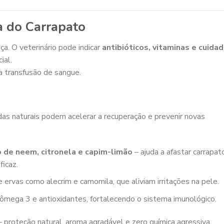
a do Carrapato
. O veterinário pode indicar
antibióticos, vitaminas e cuida
ial.
a transfusão de sangue.
as naturais podem acelerar a recuperação e prevenir novas
 de neem, citronela e capim-limão
– ajuda a afastar carrapat
icaz.
ervas como alecrim e camomila, que aliviam irritações na pele.
 ômega 3 e antioxidantes, fortalecendo o sistema imunológico.
proteção natural, aroma agradável e zero química agressiva.