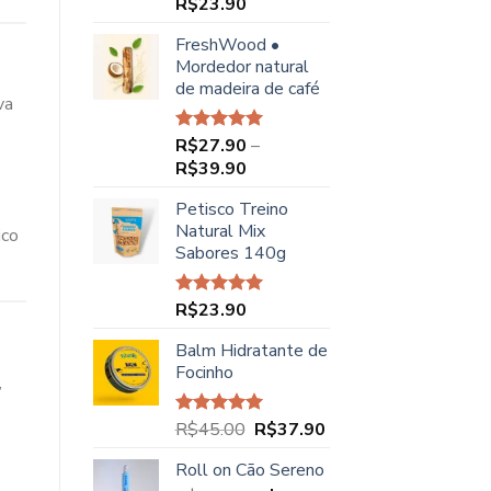
R$
23.90
Avaliação
5.00
de 5
FreshWood •
Mordedor natural
de madeira de café
va
R$
27.90
–
Avaliação
5.00
de 5
Faixa
R$
39.90
de
Petisco Treino
preço:
Natural Mix
ico
R$27.90
Sabores 140g
através
R$39.90
R$
23.90
Avaliação
5.00
de 5
Balm Hidratante de
Focinho
,
O
O
R$
45.00
R$
37.90
Avaliação
5.00
de 5
preço
preço
Roll on Cão Sereno
original
atual