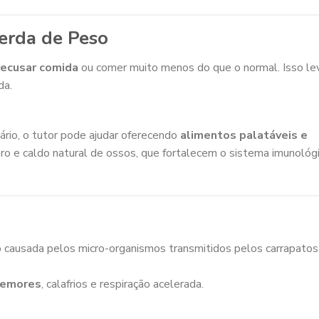
Perda de Peso
recusar comida
ou comer muito menos do que o normal. Isso le
da.
ário, o tutor pode ajudar oferecendo
alimentos palatáveis e
o e caldo natural de ossos, que fortalecem o sistema imunológ
o causada pelos micro-organismos transmitidos pelos carrapatos
remores
, calafrios e respiração acelerada.