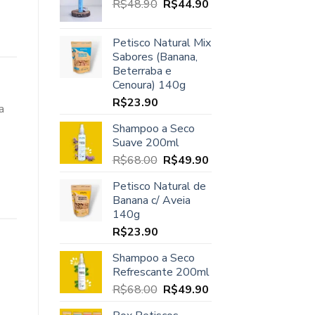
O
O
R$
48.90
era:
R$
44.90
é:
preço
preço
R$45.00.
R$37.90.
original
atual
Petisco Natural Mix
era:
é:
Sabores (Banana,
R$48.90.
R$44.90.
Beterraba e
Cenoura) 140g
R$
23.90
a
Shampoo a Seco
Suave 200ml
O
O
R$
68.00
R$
49.90
preço
preço
Petisco Natural de
original
atual
Banana c/ Aveia
era:
é:
140g
R$68.00.
R$49.90.
R$
23.90
Shampoo a Seco
Refrescante 200ml
O
O
R$
68.00
R$
49.90
preço
preço