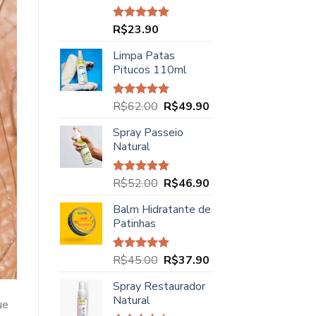
R$
23.90
Avaliação
5.00
de 5
Limpa Patas
Pitucos 110ml
O
O
R$
62.00
R$
49.90
Avaliação
5.00
de 5
preço
preço
Spray Passeio
original
atual
Natural
era:
é:
R$62.00.
R$49.90.
O
O
R$
52.00
R$
46.90
Avaliação
5.00
de 5
preço
preço
Balm Hidratante de
original
atual
Patinhas
era:
é:
R$52.00.
R$46.90.
O
O
R$
45.00
R$
37.90
Avaliação
5.00
de 5
preço
preço
Spray Restaurador
original
atual
Natural
era:
é:
ue