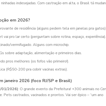
s ninhadas indesejadas. Com castração em alta, o Brasil tá muda
doção em 2026?
ovante de residência (alguns pedem tela em janelas pra gatos)
et vai pro lar certo (perguntam sobre rotina, espaço, experiência).
acinado/vermifugado. Alguns com microchip.
Gs sobre adaptação, alimentação e primeiros dias.
do pros melhores (os fofos vão primeiro!).
lica (R$50-200 pra cobrir vacinas extras).
janeiro 2026 (foco RJ/SP e Brasil)
4/01/2026)
: O grande evento da Prefeitura! +300 animais no Ce
 Pets castrados, vacinados e prontos. Vai ser épico – “um ano