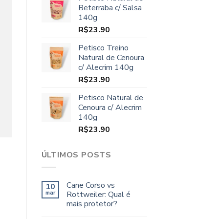
original
atual
Beterraba c/ Salsa
era:
é:
140g
R$70.00.
R$64.90.
R$
23.90
Petisco Treino
Natural de Cenoura
c/ Alecrim 140g
R$
23.90
Petisco Natural de
Cenoura c/ Alecrim
140g
R$
23.90
ÚLTIMOS POSTS
Cane Corso vs
10
mar
Rottweiler: Qual é
mais protetor?