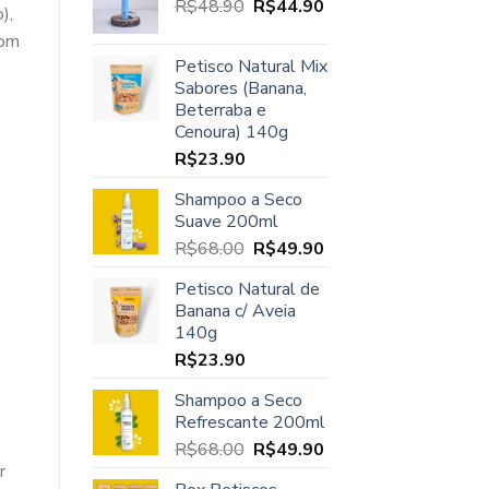
O
O
R$
48.90
era:
R$
44.90
é:
),
preço
preço
R$45.00.
R$37.90.
com
original
atual
Petisco Natural Mix
era:
é:
Sabores (Banana,
R$48.90.
R$44.90.
Beterraba e
Cenoura) 140g
R$
23.90
Shampoo a Seco
Suave 200ml
O
O
R$
68.00
R$
49.90
preço
preço
Petisco Natural de
original
atual
Banana c/ Aveia
era:
é:
140g
R$68.00.
R$49.90.
R$
23.90
Shampoo a Seco
Refrescante 200ml
O
O
R$
68.00
R$
49.90
r
preço
preço