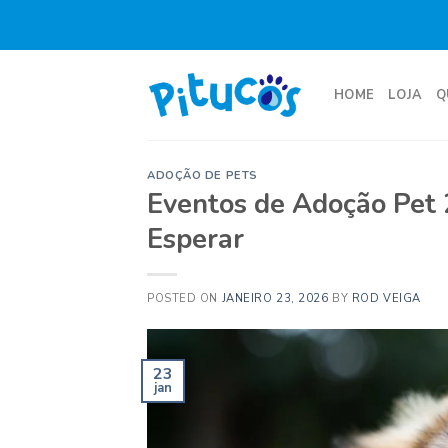
Skip
to
content
HOME
LOJA
Q
ADOÇÃO DE PETS
Eventos de Adoção Pet 
Esperar
POSTED ON
JANEIRO 23, 2026
BY
ROD VEIGA
23
jan