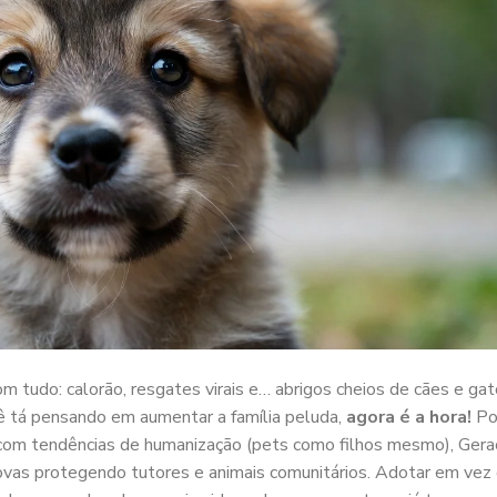
m tudo: calorão, resgates virais e… abrigos cheios de cães e ga
cê tá pensando em aumentar a família peluda,
agora é a hora!
Po
om tendências de humanização (pets como filhos mesmo), Gera
novas protegendo tutores e animais comunitários. Adotar em vez