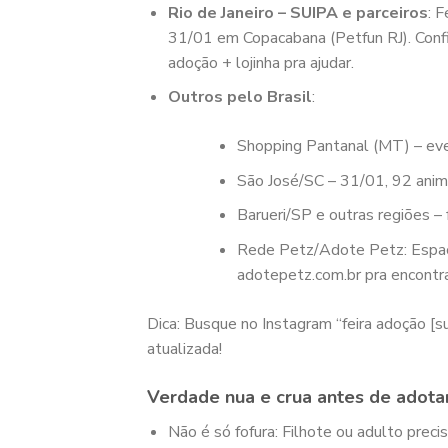
Rio de Janeiro – SUIPA e parceiros
: 
31/01 em Copacabana (Petfun RJ). Conf
adoção + lojinha pra ajudar.
Outros pelo Brasil
:
Shopping Pantanal (MT) – eve
São José/SC – 31/01, 92 animai
Barueri/SP e outras regiões –
Rede Petz/Adote Petz: Espaç
adotepetz.com.br pra encontra
Dica: Busque no Instagram “feira adoção [s
atualizada!
Verdade nua e crua antes de adota
Não é só fofura: Filhote ou adulto preci