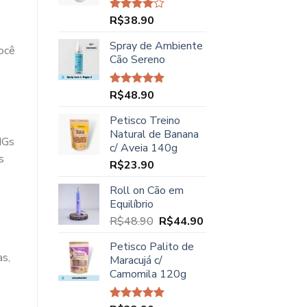
R$45.00.
R$37.90.
R$
38.90
Avaliação
4.00
de
5
Spray de Ambiente
ocê
Cão Sereno
R$
48.90
Avaliação
5.00
de 5
Petisco Treino
Natural de Banana
NGs
c/ Aveia 140g
s
R$
23.90
Roll on Cão em
Equilíbrio
O
O
R$
48.90
R$
44.90
preço
preço
Petisco Palito de
original
atual
as,
Maracujá c/
era:
é:
Camomila 120g
R$48.90.
R$44.90.