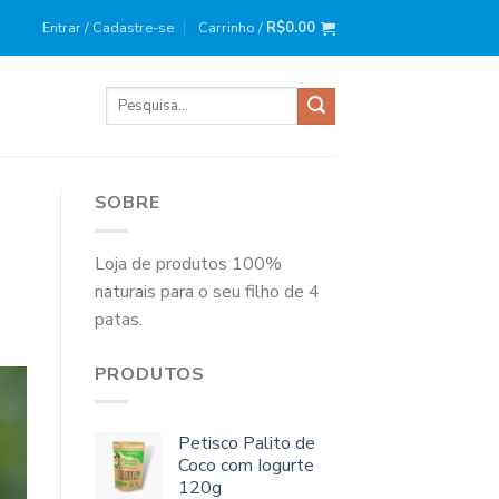
ira compra?
Use o cupom
: BEMVINDO10
Entrar / Cadastre-se
Carrinho /
R$
0.00
Pesquisar
por:
SOBRE
Loja de produtos 100%
naturais para o seu filho de 4
patas.
PRODUTOS
Petisco Palito de
Coco com Iogurte
120g