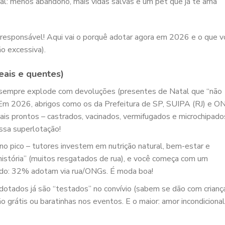
eal: menos abandono, mais vidas salvas e um pet que já te ama
 responsável! Aqui vai o porquê adotar agora em 2026 e o que v
o excessiva).
eais e quentes)
o sempre explode com devoluções (presentes de Natal que “não
 Em 2026, abrigos como os da Prefeitura de SP, SUIPA (RJ) e O
is prontos – castrados, vacinados, vermifugados e microchipado
essa superlotação!
no pico – tutores investem em nutrição natural, bem-estar e
istória” (muitos resgatados de rua), e você começa com um
ando: 32% adotam via rua/ONGs. É moda boa!
Adotados já são “testados” no convívio (sabem se dão com crianç
ão grátis ou baratinhas nos eventos. E o maior: amor incondicional