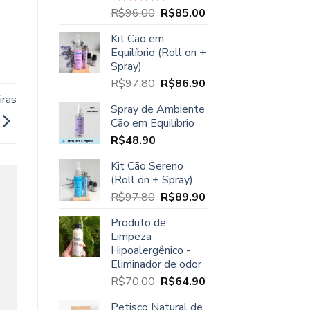
O
O
R$
96.00
R$
85.00
Avaliação
5.00
de 5
preço
preço
Kit Cão em
original
atual
Equilíbrio (Roll on +
era:
é:
Spray)
R$96.00.
R$85.00.
O
O
R$
97.80
R$
86.90
preço
preço
iras
Spray de Ambiente
original
atual
Cão em Equilíbrio
era:
é:
R$
48.90
R$97.80.
R$86.90.
Kit Cão Sereno
(Roll on + Spray)
O
O
R$
97.80
R$
89.90
preço
preço
Produto de
original
atual
Limpeza
era:
é:
Hipoalergênico -
R$97.80.
R$89.90.
Eliminador de odor
O
O
R$
70.00
R$
64.90
preço
preço
Petisco Natural de