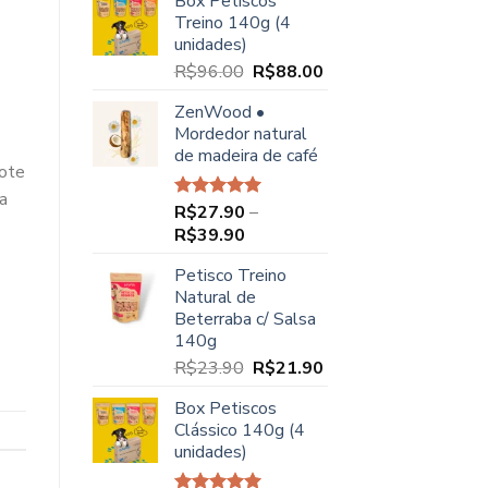
Box Petiscos
original
atual
Treino 140g (4
era:
é:
unidades)
R$68.00.
R$49.90.
O
O
R$
96.00
R$
88.00
preço
preço
ZenWood •
original
atual
Mordedor natural
era:
é:
de madeira de café
R$96.00.
R$88.00.
hote
a
R$
27.90
–
Avaliação
5.00
de 5
Faixa
R$
39.90
de
Petisco Treino
preço:
Natural de
R$27.90
Beterraba c/ Salsa
através
140g
R$39.90
O
O
R$
23.90
R$
21.90
preço
preço
Box Petiscos
original
atual
Clássico 140g (4
era:
é:
unidades)
R$23.90.
R$21.90.