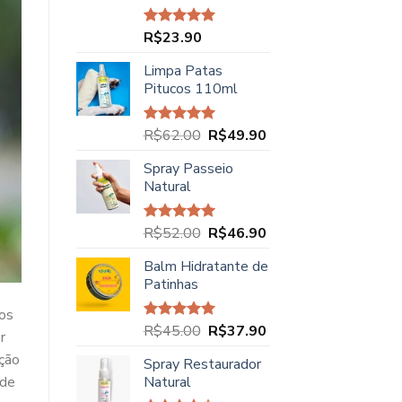
R$
23.90
Avaliação
5.00
de 5
Limpa Patas
Pitucos 110ml
O
O
R$
62.00
R$
49.90
Avaliação
5.00
de 5
preço
preço
Spray Passeio
original
atual
Natural
era:
é:
R$62.00.
R$49.90.
O
O
R$
52.00
R$
46.90
Avaliação
5.00
de 5
preço
preço
Balm Hidratante de
original
atual
Patinhas
era:
é:
R$52.00.
R$46.90.
tos
O
O
R$
45.00
R$
37.90
Avaliação
r
5.00
de 5
preço
preço
ção
Spray Restaurador
original
atual
Natural
 de
era:
é: