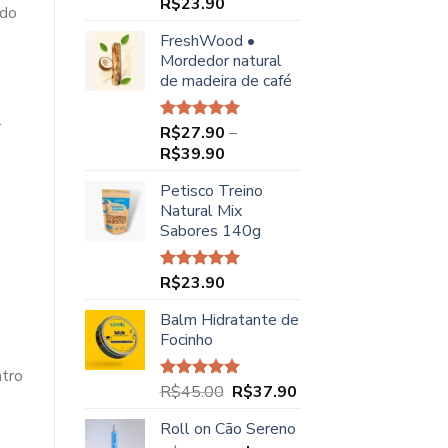
R$
23.90
Avaliação
ndo
5.00
de 5
FreshWood •
Mordedor natural
de madeira de café
.
R$
27.90
–
Avaliação
5.00
de 5
Faixa
R$
39.90
de
Petisco Treino
preço:
Natural Mix
R$27.90
Sabores 140g
através
R$39.90
R$
23.90
Avaliação
5.00
de 5
Balm Hidratante de
Focinho
ntro
O
O
R$
45.00
R$
37.90
Avaliação
5.00
de 5
preço
preço
Roll on Cão Sereno
original
atual