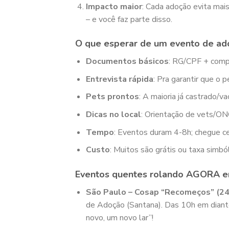
Impacto maior
: Cada adoção evita mai
– e você faz parte disso.
O que esperar de um evento de a
Documentos básicos
: RG/CPF + compr
Entrevista rápida
: Pra garantir que o p
Pets prontos
: A maioria já castrado/v
Dicas no local
: Orientação de vets/ON
Tempo
: Eventos duram 4-8h; chegue ce
Custo
: Muitos são grátis ou taxa simbó
Eventos quentes rolando AGORA em 
São Paulo – Cosap “Recomeços” (2
de Adoção (Santana). Das 10h em diante.
novo, um novo lar”!