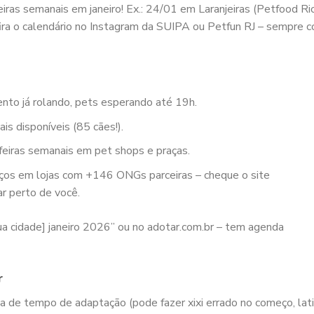
Feiras semanais em janeiro! Ex.: 24/01 em Laranjeiras (Petfood Rio
ira o calendário no Instagram da SUIPA ou Petfun RJ – sempre 
nto já rolando, pets esperando até 19h.
s disponíveis (85 cães!).
 feiras semanais em pet shops e praças.
os em lojas com +146 ONGs parceiras – cheque o site
r perto de você.
ua cidade] janeiro 2026” ou no adotar.com.br – tem agenda
r
sa de tempo de adaptação (pode fazer xixi errado no começo, lati