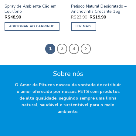
Spray de Ambiente Cão em
Petisco Natural Desidratado –
Equilíbrio
Anchovinha Crocante 15g
O
O
R$
48.90
R$
23.90
R$
19.90
preço
preço
original
atual
ADICIONAR AO CARRINHO
LER MAIS
era:
é:
R$23.90.
R$19.90.
1
2
3
Sobre nós
O Amor de Pitucos nasceu da vontade de retribuir
o amor oferecido por nossos PETS com produtos
de alta qualidade, seguindo sempre uma linha
natural, saudável e sustentável para o meio
ambiente.