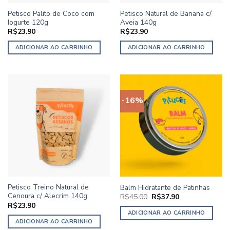
Petisco Palito de Coco com
Petisco Natural de Banana c/
Iogurte 120g
Aveia 140g
R$
23.90
R$
23.90
ADICIONAR AO CARRINHO
ADICIONAR AO CARRINHO
-16%
Petisco Treino Natural de
Balm Hidratante de Patinhas
Cenoura c/ Alecrim 140g
O
O
R$
45.00
R$
37.90
preço
preço
R$
23.90
original
atual
ADICIONAR AO CARRINHO
era:
é:
ADICIONAR AO CARRINHO
R$45.00.
R$37.90.