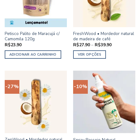
Petisco Palito de Maracujá c/
FreshWood • Mordedor natural
Camomila 120g
de madeira de café
Faixa
R$
23.90
R$
27.90
–
R$
39.90
de
preço:
ADICIONAR AO CARRINHO
VER OPÇÕES
R$27.90
através
Este
R$39.90
produto
tem
várias
-27%
-10%
variantes.
As
opções
podem
ser
escolhidas
na
página
ZenWood • Mordedor natural
Spray Passeio Natural