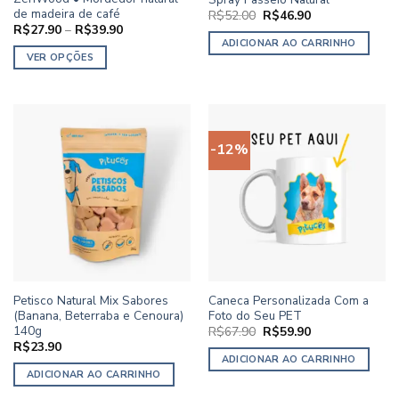
do
de madeira de café
O
O
R$
52.00
R$
46.90
produto
preço
preço
Faixa
R$
27.90
–
R$
39.90
original
atual
de
ADICIONAR AO CARRINHO
era:
é:
preço:
VER OPÇÕES
R$52.00.
R$46.90.
R$27.90
através
Este
R$39.90
produto
tem
várias
-12%
variantes.
As
opções
podem
ser
escolhidas
na
página
Petisco Natural Mix Sabores
Caneca Personalizada Com a
do
(Banana, Beterraba e Cenoura)
Foto do Seu PET
produto
140g
O
O
R$
67.90
R$
59.90
preço
preço
R$
23.90
original
atual
ADICIONAR AO CARRINHO
era:
é:
ADICIONAR AO CARRINHO
R$67.90.
R$59.90.