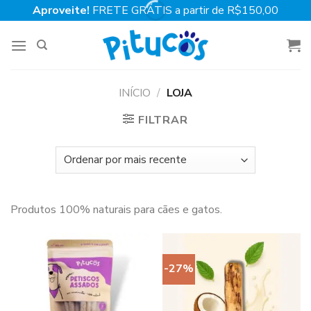
Skip
Aproveite!
FRETE GRÁTIS a partir de R$150,00
to
content
INÍCIO
/
LOJA
FILTRAR
Produtos 100% naturais para cães e gatos.
-27%