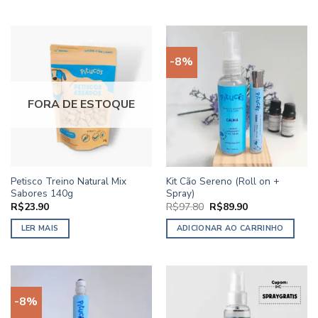
-8%
FORA DE ESTOQUE
Petisco Treino Natural Mix
Kit Cão Sereno (Roll on +
Sabores 140g
Spray)
O
O
R$
23.90
R$
97.80
R$
89.90
preço
preço
original
atual
LER MAIS
ADICIONAR AO CARRINHO
era:
é:
R$97.80.
R$89.90.
-8%