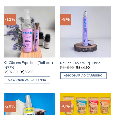
-11%
-8%
Kit Cão em Equilíbrio (Roll on +
Roll on Cão em Equilíbrio
Spray)
O
O
R$
48.90
R$
44.90
preço
preço
O
O
R$
97.80
R$
86.90
original
atual
preço
preço
ADICIONAR AO CARRINHO
era:
é:
original
atual
ADICIONAR AO CARRINHO
R$48.90.
R$44.90.
era:
é:
R$97.80.
R$86.90.
-20%
-8%