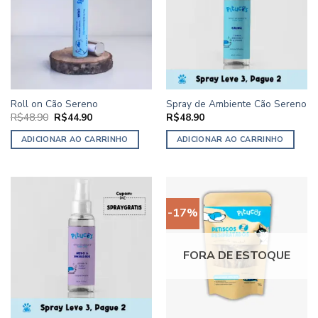
Roll on Cão Sereno
Spray de Ambiente Cão Sereno
O
O
R$
48.90
R$
44.90
R$
48.90
preço
preço
original
atual
ADICIONAR AO CARRINHO
ADICIONAR AO CARRINHO
era:
é:
R$48.90.
R$44.90.
-17%
FORA DE ESTOQUE