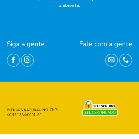
ambiente.
Siga a gente
Fale com a gente
___________
___________
PITUCOS NATURAL PET
CNPJ
40.939.884/0001-69