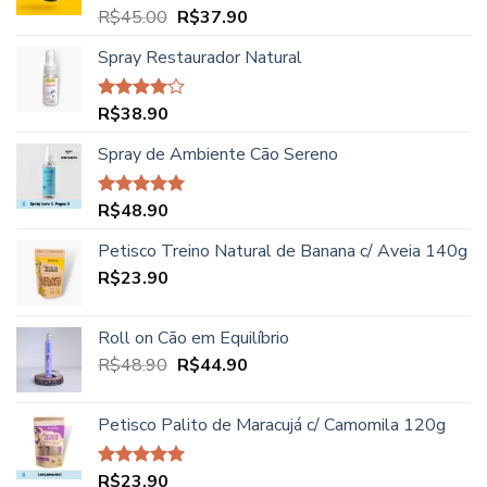
R$52.00.
R$46.90.
O
O
R$
45.00
R$
37.90
Avaliação
5.00
de 5
preço
preço
Spray Restaurador Natural
original
atual
era:
é:
R$45.00.
R$37.90.
R$
38.90
Avaliação
4.00
de
5
Spray de Ambiente Cão Sereno
R$
48.90
Avaliação
5.00
de 5
Petisco Treino Natural de Banana c/ Aveia 140g
R$
23.90
Roll on Cão em Equilíbrio
O
O
R$
48.90
R$
44.90
preço
preço
original
atual
Petisco Palito de Maracujá c/ Camomila 120g
era:
é:
R$48.90.
R$44.90.
R$
23.90
Avaliação