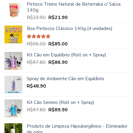
Petisco Treino Natural de Beterraba c/ Salsa
preço:
140g
R$27.90
O
O
R$
23.90
R$
21.90
através
preço
preço
R$39.90
Box Petiscos Clássico 140g (4 unidades)
original
atual
era:
é:
R$23.90.
R$21.90.
O
O
R$
96.00
R$
85.00
Avaliação
5.00
de 5
preço
preço
Kit Cão em Equilíbrio (Roll on + Spray)
original
atual
O
O
R$
97.80
era:
R$
86.90
é:
preço
preço
R$96.00.
R$85.00.
original
atual
Spray de Ambiente Cão em Equilíbrio
era:
é:
R$
48.90
R$97.80.
R$86.90.
Kit Cão Sereno (Roll on + Spray)
O
O
R$
97.80
R$
89.90
preço
preço
original
atual
Produto de Limpeza Hipoalergênico - Eliminador
era:
é:
de odor