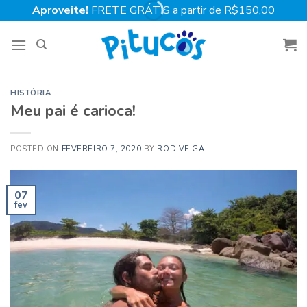
Skip
Aproveite!
FRETE GRÁTIS a partir de R$150,00
to
content
HISTÓRIA
Meu pai é carioca!
POSTED ON
FEVEREIRO 7, 2020
BY
ROD VEIGA
07
fev