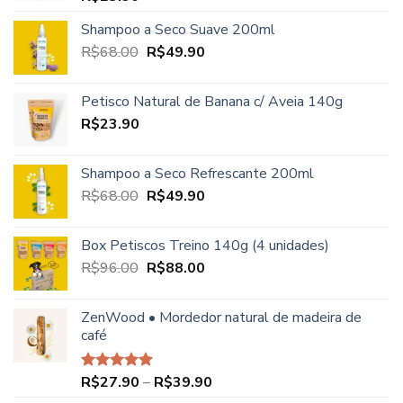
Shampoo a Seco Suave 200ml
O
O
R$
68.00
R$
49.90
preço
preço
original
atual
Petisco Natural de Banana c/ Aveia 140g
era:
é:
R$
23.90
R$68.00.
R$49.90.
Shampoo a Seco Refrescante 200ml
O
O
R$
68.00
R$
49.90
preço
preço
original
atual
Box Petiscos Treino 140g (4 unidades)
era:
é:
O
O
R$
96.00
R$
88.00
R$68.00.
R$49.90.
preço
preço
original
atual
ZenWood • Mordedor natural de madeira de
era:
é:
café
R$96.00.
R$88.00.
Faixa
R$
27.90
–
R$
39.90
Avaliação
5.00
de 5
de