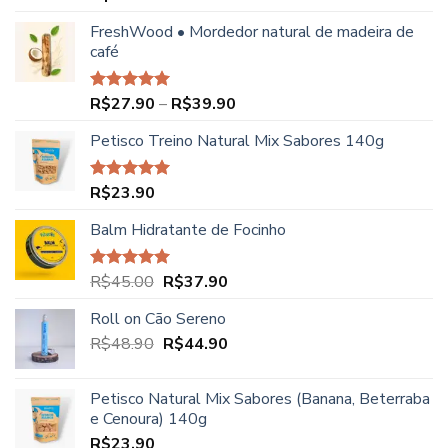
5.00
de 5
FreshWood • Mordedor natural de madeira de
café
Faixa
R$
27.90
–
R$
39.90
Avaliação
5.00
de 5
de
Petisco Treino Natural Mix Sabores 140g
preço:
R$27.90
através
R$
23.90
Avaliação
R$39.90
5.00
de 5
Balm Hidratante de Focinho
O
O
R$
45.00
R$
37.90
Avaliação
5.00
de 5
preço
preço
Roll on Cão Sereno
original
atual
O
O
R$
48.90
era:
R$
44.90
é:
preço
preço
R$45.00.
R$37.90.
original
atual
Petisco Natural Mix Sabores (Banana, Beterraba
era:
é:
e Cenoura) 140g
R$48.90.
R$44.90.
R$
23.90