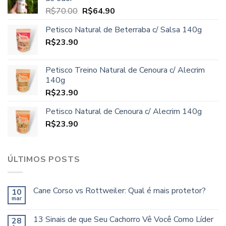
R$97.80.
R$89.90.
O
O
R$
70.00
R$
64.90
preço
preço
Petisco Natural de Beterraba c/ Salsa 140g
original
atual
R$
23.90
era:
é:
R$70.00.
R$64.90.
Petisco Treino Natural de Cenoura c/ Alecrim
140g
R$
23.90
Petisco Natural de Cenoura c/ Alecrim 140g
R$
23.90
ÚLTIMOS POSTS
Cane Corso vs Rottweiler: Qual é mais protetor?
10
mar
13 Sinais de que Seu Cachorro Vê Você Como Líder
28