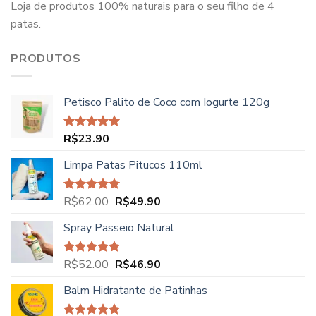
Loja de produtos 100% naturais para o seu filho de 4
patas.
PRODUTOS
Petisco Palito de Coco com Iogurte 120g
R$
23.90
Avaliação
5.00
de 5
Limpa Patas Pitucos 110ml
O
O
R$
62.00
R$
49.90
Avaliação
5.00
de 5
preço
preço
Spray Passeio Natural
original
atual
era:
é:
R$62.00.
R$49.90.
O
O
R$
52.00
R$
46.90
Avaliação
5.00
de 5
preço
preço
Balm Hidratante de Patinhas
original
atual
era:
é: