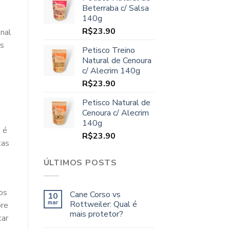
original
atual
Beterraba c/ Salsa
era:
é:
140g
R$70.00.
R$64.90.
R$
23.90
inal
os
Petisco Treino
Natural de Cenoura
c/ Alecrim 140g
R$
23.90
Petisco Natural de
Cenoura c/ Alecrim
140g
 é
R$
23.90
tas
ÚLTIMOS POSTS
os
Cane Corso vs
10
mar
Rottweiler: Qual é
bre
mais protetor?
tar