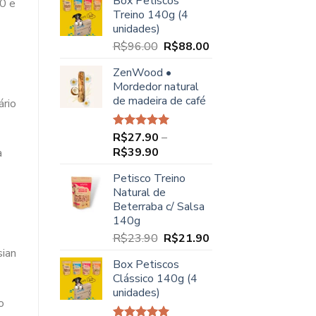
Box Petiscos
0 e
original
atual
Treino 140g (4
era:
é:
unidades)
R$68.00.
R$49.90.
O
O
R$
96.00
R$
88.00
preço
preço
ZenWood •
original
atual
Mordedor natural
era:
é:
de madeira de café
ário
R$96.00.
R$88.00.
R$
27.90
–
Avaliação
5.00
de 5
Faixa
R$
39.90
a
de
Petisco Treino
preço:
Natural de
R$27.90
Beterraba c/ Salsa
através
140g
R$39.90
O
O
R$
23.90
R$
21.90
preço
preço
sian
Box Petiscos
original
atual
Clássico 140g (4
era:
é:
unidades)
R$23.90.
R$21.90.
o