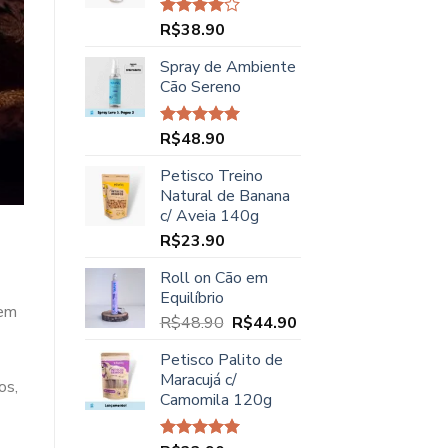
R$45.00.
R$37.90.
R$
38.90
Avaliação
4.00
de
5
Spray de Ambiente
Cão Sereno
R$
48.90
Avaliação
5.00
de 5
Petisco Treino
Natural de Banana
c/ Aveia 140g
R$
23.90
Roll on Cão em
Equilíbrio
zem
O
O
R$
48.90
R$
44.90
preço
preço
Petisco Palito de
original
atual
Maracujá c/
era:
é:
os,
Camomila 120g
R$48.90.
R$44.90.