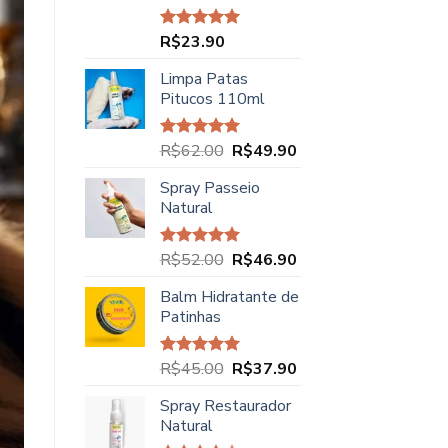
R$
23.90
Avaliação
5.00
de 5
Limpa Patas
Pitucos 110ml
O
O
R$
62.00
R$
49.90
Avaliação
5.00
de 5
preço
preço
Spray Passeio
original
atual
Natural
era:
é:
R$62.00.
R$49.90.
O
O
R$
52.00
R$
46.90
Avaliação
5.00
de 5
preço
preço
Balm Hidratante de
original
atual
Patinhas
era:
é:
R$52.00.
R$46.90.
O
O
R$
45.00
R$
37.90
Avaliação
5.00
de 5
preço
preço
Spray Restaurador
original
atual
Natural
era:
é: