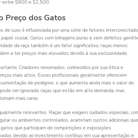
ar entre $800 e $2,500.
o Preço dos Gatos
 de luxo é influenciada por uma série de fatores interconectado
apel crucial. Gatos com linhagens puras e sem defeitos genéti
idade da raça também é um fator significativo; raças menos
em a ter preços mais elevados devido à sua exclusividade.
ortante. Criadores renomados, conhecidos por sua ética e
 preços mais altos. Esses profissionais geralmente oferecem
ocumentação de pedigree, o que aumenta ainda mais o valor do
ode ser ignorada; raças que estão em alta demanda, mas
tornam mais caras.
gualmente relevantes. Raças que exigem cuidados especiais, c
regular ou ambientes controlados, acarretam custos adicionais qu
 gatos que participam de competições e exposições
ados devido ao investimento contínuo em sua apresentação e