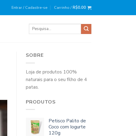
ira compra?
Use o cupom
: BEMVINDO10
Entrar / Cadastre-se
Carrinho /
R$
0.00
Pesquisar
por:
SOBRE
Loja de produtos 100%
naturais para o seu filho de 4
patas.
PRODUTOS
Petisco Palito de
Coco com Iogurte
120g