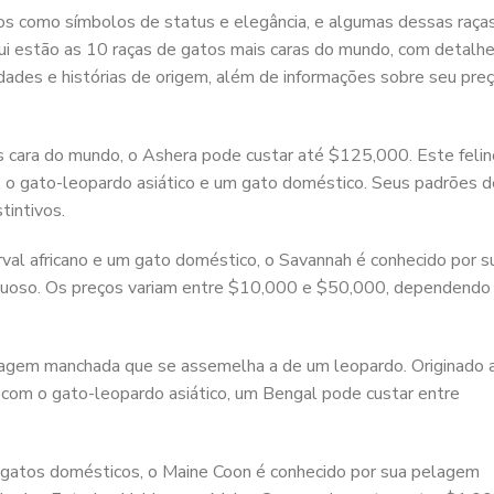
os como símbolos de status e elegância, e algumas dessas raça
i estão as 10 raças de gatos mais caras do mundo, com detalh
lidades e histórias de origem, além de informações sobre seu pre
s cara do mundo, o Ashera pode custar até $125,000. Este felin
no, o gato-leopardo asiático e um gato doméstico. Seus padrões d
tintivos.
al africano e um gato doméstico, o Savannah é conhecido por s
uoso. Os preços variam entre $10,000 e $50,000, dependendo
agem manchada que se assemelha a de um leopardo. Originado 
com o gato-leopardo asiático, um Bengal pode custar entre
gatos domésticos, o Maine Coon é conhecido por sua pelagem