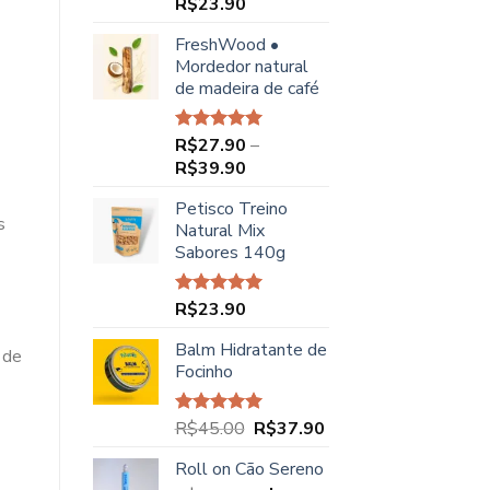
R$
23.90
Avaliação
5.00
de 5
FreshWood •
Mordedor natural
de madeira de café
R$
27.90
–
Avaliação
5.00
de 5
Faixa
R$
39.90
de
Petisco Treino
preço:
s
Natural Mix
R$27.90
Sabores 140g
através
R$39.90
R$
23.90
Avaliação
5.00
de 5
Balm Hidratante de
 de
Focinho
O
O
R$
45.00
R$
37.90
Avaliação
5.00
de 5
preço
preço
Roll on Cão Sereno
original
atual