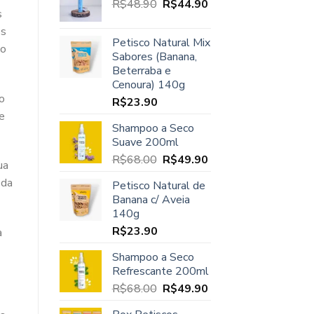
O
O
R$
48.90
era:
R$
44.90
é:
s
preço
preço
R$45.00.
R$37.90.
es
original
atual
Petisco Natural Mix
era:
é:
ço
Sabores (Banana,
R$48.90.
R$44.90.
Beterraba e
Cenoura) 140g
o
R$
23.90
e
Shampoo a Seco
Suave 200ml
O
O
R$
68.00
R$
49.90
ua
preço
preço
 da
Petisco Natural de
original
atual
Banana c/ Aveia
era:
é:
140g
R$68.00.
R$49.90.
R$
23.90
a
Shampoo a Seco
Refrescante 200ml
O
O
R$
68.00
R$
49.90
preço
preço