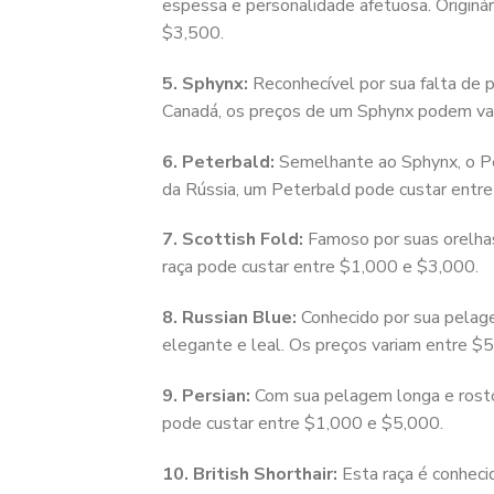
espessa e personalidade afetuosa. Origin
$3,500.
5. Sphynx:
Reconhecível por sua falta de 
Canadá, os preços de um Sphynx podem var
6. Peterbald:
Semelhante ao Sphynx, o Pet
da Rússia, um Peterbald pode custar entr
7. Scottish Fold:
Famoso por suas orelhas
raça pode custar entre $1,000 e $3,000.
8. Russian Blue:
Conhecido por sua pelage
elegante e leal. Os preços variam entre $
9. Persian:
Com sua pelagem longa e rosto 
pode custar entre $1,000 e $5,000.
10. British Shorthair:
Esta raça é conhecid