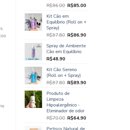
O
O
R$
96.00
R$
85.00
Avaliação
5.00
de 5
preço
preço
Kit Cão em
original
atual
Equilíbrio (Roll on +
era:
é:
Spray)
s.
R$96.00.
R$85.00.
O
O
R$
97.80
R$
86.90
cos
preço
preço
Spray de Ambiente
original
atual
Cão em Equilíbrio
era:
é:
R$
48.90
R$97.80.
R$86.90.
Kit Cão Sereno
(Roll on + Spray)
O
O
R$
97.80
R$
89.90
preço
preço
Produto de
original
atual
Limpeza
era:
é:
Hipoalergênico -
omo
R$97.80.
R$89.90.
Eliminador de odor
e
O
O
R$
70.00
R$
64.90
preço
preço
Petisco Natural de