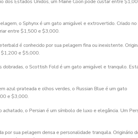
ário dos Estados Unidos, um Maine Coon pode custar entre $1,00
pelagem, o Sphynx é um gato amigável e extrovertido. Criado no
iar entre $1,500 e $3,000.
erbald é conhecido por sua pelagem fina ou inexistente. Origin
e $1,200 e $5,000.
 dobradas, o Scottish Fold é um gato amigável e tranquilo. Est
m azul-prateada e olhos verdes, o Russian Blue é um gato
500 e $3,000.
achatado, o Persian é um símbolo de luxo e elegância. Um Per
a por sua pelagem densa e personalidade tranquila. Originário d