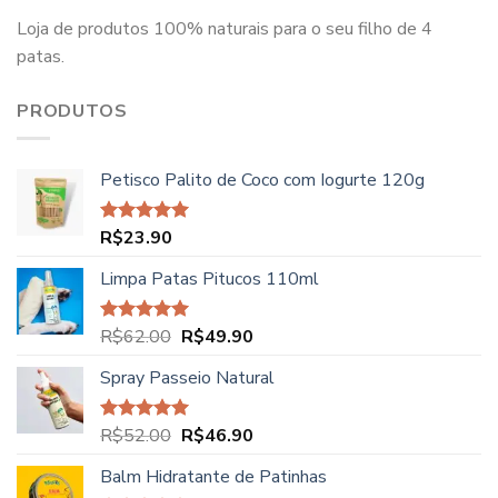
Loja de produtos 100% naturais para o seu filho de 4
patas.
PRODUTOS
Petisco Palito de Coco com Iogurte 120g
R$
23.90
Avaliação
5.00
de 5
Limpa Patas Pitucos 110ml
O
O
R$
62.00
R$
49.90
Avaliação
5.00
de 5
preço
preço
Spray Passeio Natural
original
atual
era:
é:
R$62.00.
R$49.90.
O
O
R$
52.00
R$
46.90
Avaliação
5.00
de 5
preço
preço
Balm Hidratante de Patinhas
original
atual