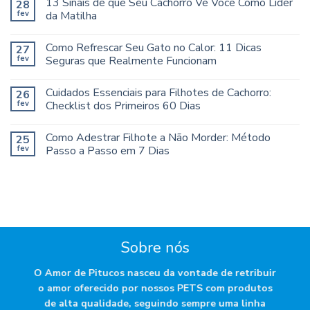
13 Sinais de que Seu Cachorro Vê Você Como Líder
28
fev
da Matilha
Como Refrescar Seu Gato no Calor: 11 Dicas
27
fev
Seguras que Realmente Funcionam
Cuidados Essenciais para Filhotes de Cachorro:
26
fev
Checklist dos Primeiros 60 Dias
Como Adestrar Filhote a Não Morder: Método
25
fev
Passo a Passo em 7 Dias
Sobre nós
O Amor de Pitucos nasceu da vontade de retribuir
o amor oferecido por nossos PETS com produtos
de alta qualidade, seguindo sempre uma linha