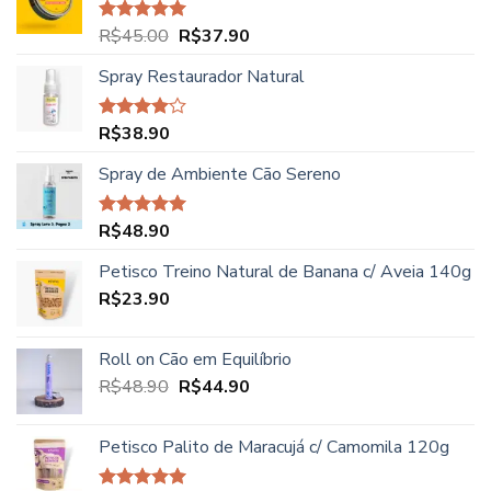
era:
é:
R$52.00.
R$46.90.
O
O
R$
45.00
R$
37.90
Avaliação
5.00
de 5
preço
preço
Spray Restaurador Natural
original
atual
era:
é:
R$45.00.
R$37.90.
R$
38.90
Avaliação
4.00
de
5
Spray de Ambiente Cão Sereno
R$
48.90
Avaliação
5.00
de 5
Petisco Treino Natural de Banana c/ Aveia 140g
R$
23.90
Roll on Cão em Equilíbrio
O
O
R$
48.90
R$
44.90
preço
preço
original
atual
Petisco Palito de Maracujá c/ Camomila 120g
era:
é:
R$48.90.
R$44.90.