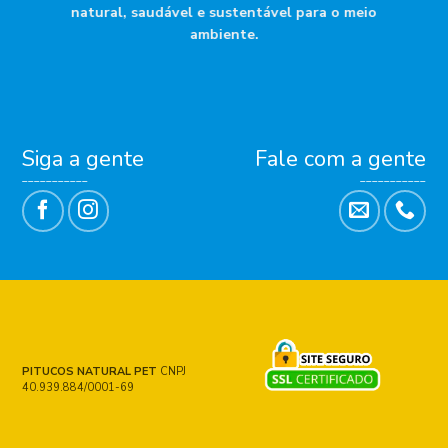
natural, saudável e sustentável para o meio
ambiente.
Siga a gente
Fale com a gente
___________
___________
PITUCOS NATURAL PET
CNPJ
40.939.884/0001-69