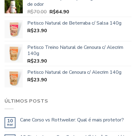
era:
é:
de odor
R$97.80.
R$89.90.
O
O
R$
70.00
R$
64.90
preço
preço
Petisco Natural de Beterraba c/ Salsa 140g
original
atual
R$
23.90
era:
é:
R$70.00.
R$64.90.
Petisco Treino Natural de Cenoura c/ Alecrim
140g
R$
23.90
Petisco Natural de Cenoura c/ Alecrim 140g
R$
23.90
ÚLTIMOS POSTS
Cane Corso vs Rottweiler: Qual é mais protetor?
10
mar