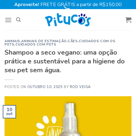
Skip
Aproveite!
FRETE GRÁTIS a partir de R$150,00
to
content
ANIMAIS
,
ANIMAIS DE ESTIMAÇÃO
,
CÃES
,
CUIDADOS COM OS
PETS
,
CUIDADOS COM PETS
Shampoo a seco vegano: uma opção
prática e sustentável para a higiene do
seu pet sem água.
POSTED ON
OUTUBRO 10, 2025
BY
ROD VEIGA
10
out