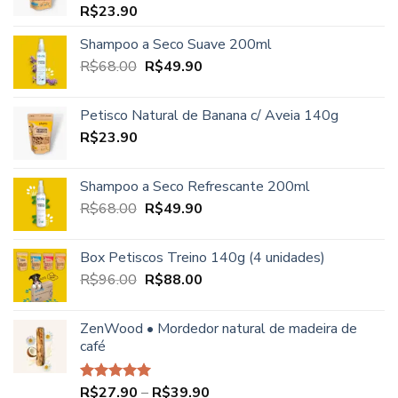
R$
23.90
Shampoo a Seco Suave 200ml
O
O
R$
68.00
R$
49.90
preço
preço
original
atual
Petisco Natural de Banana c/ Aveia 140g
era:
é:
R$
23.90
R$68.00.
R$49.90.
Shampoo a Seco Refrescante 200ml
O
O
R$
68.00
R$
49.90
preço
preço
original
atual
Box Petiscos Treino 140g (4 unidades)
era:
é:
O
O
R$
96.00
R$
88.00
R$68.00.
R$49.90.
preço
preço
original
atual
ZenWood • Mordedor natural de madeira de
era:
é:
café
R$96.00.
R$88.00.
Faixa
R$
27.90
–
R$
39.90
Avaliação