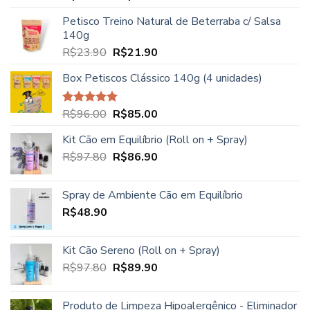
5.00
de 5
de
Petisco Treino Natural de Beterraba c/ Salsa
preço:
140g
R$27.90
O
O
R$
23.90
R$
21.90
através
preço
preço
R$39.90
Box Petiscos Clássico 140g (4 unidades)
original
atual
era:
é:
R$23.90.
R$21.90.
O
O
R$
96.00
R$
85.00
Avaliação
5.00
de 5
preço
preço
Kit Cão em Equilíbrio (Roll on + Spray)
original
atual
O
O
R$
97.80
era:
R$
86.90
é:
preço
preço
R$96.00.
R$85.00.
original
atual
Spray de Ambiente Cão em Equilíbrio
era:
é:
R$
48.90
R$97.80.
R$86.90.
Kit Cão Sereno (Roll on + Spray)
O
O
R$
97.80
R$
89.90
preço
preço
original
atual
Produto de Limpeza Hipoalergênico - Eliminador