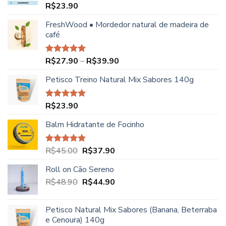
R$
23.90
Avaliação
5.00
de 5
FreshWood • Mordedor natural de madeira de
café
Faixa
R$
27.90
–
R$
39.90
Avaliação
5.00
de 5
de
Petisco Treino Natural Mix Sabores 140g
preço:
R$27.90
através
R$
23.90
Avaliação
R$39.90
5.00
de 5
Balm Hidratante de Focinho
O
O
R$
45.00
R$
37.90
Avaliação
5.00
de 5
preço
preço
Roll on Cão Sereno
original
atual
O
O
R$
48.90
era:
R$
44.90
é:
preço
preço
R$45.00.
R$37.90.
original
atual
Petisco Natural Mix Sabores (Banana, Beterraba
era:
é:
e Cenoura) 140g
R$48.90.
R$44.90.