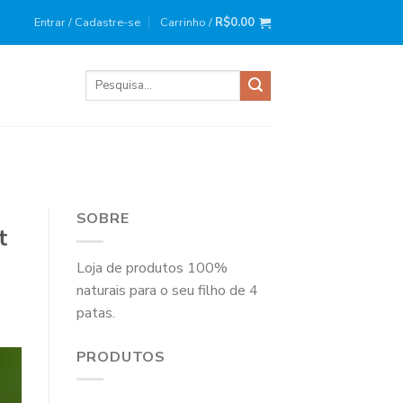
ira compra?
Use o cupom
: BEMVINDO10
Entrar / Cadastre-se
Carrinho /
R$
0.00
Pesquisar
por:
SOBRE
t
Loja de produtos 100%
naturais para o seu filho de 4
patas.
PRODUTOS