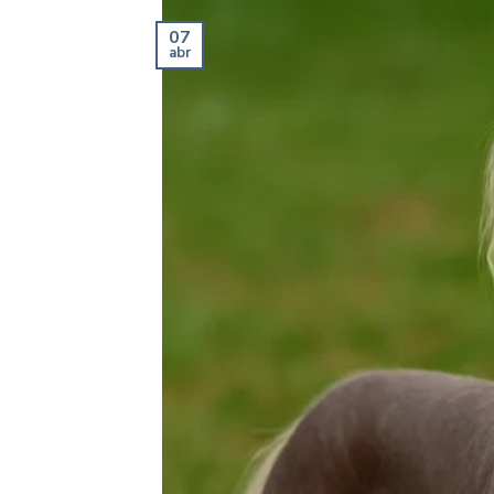
07
abr