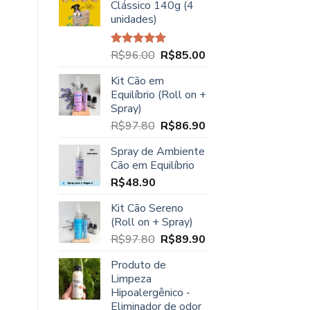
Clássico 140g (4
era:
é:
unidades)
R$23.90.
R$21.90.
O
O
R$
96.00
R$
85.00
Avaliação
5.00
de 5
preço
preço
Kit Cão em
original
atual
Equilíbrio (Roll on +
era:
é:
Spray)
R$96.00.
R$85.00.
O
O
R$
97.80
R$
86.90
preço
preço
Spray de Ambiente
original
atual
Cão em Equilíbrio
era:
é:
R$
48.90
R$97.80.
R$86.90.
Kit Cão Sereno
(Roll on + Spray)
O
O
R$
97.80
R$
89.90
preço
preço
Produto de
original
atual
Limpeza
era:
é:
Hipoalergênico -
R$97.80.
R$89.90.
Eliminador de odor