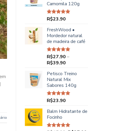
Camomila 120g
R$48.90.
R$44.90.
R$
23.90
Avaliação
5.00
de 5
FreshWood •
Mordedor natural
de madeira de café
R$
27.90
–
Avaliação
5.00
de 5
Faixa
R$
39.90
de
Petisco Treino
preço:
uem
Natural Mix
R$27.90
]
Sabores 140g
através
R$39.90
R$
23.90
Avaliação
5.00
de 5
Balm Hidratante de
Focinho
ário