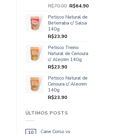
O
O
R$
70.00
R$
64.90
preço
preço
Petisco Natural de
original
atual
Beterraba c/ Salsa
era:
é:
140g
R$70.00.
R$64.90.
R$
23.90
Petisco Treino
Natural de Cenoura
c/ Alecrim 140g
R$
23.90
Petisco Natural de
Cenoura c/ Alecrim
140g
R$
23.90
ÚLTIMOS POSTS
Cane Corso vs
10