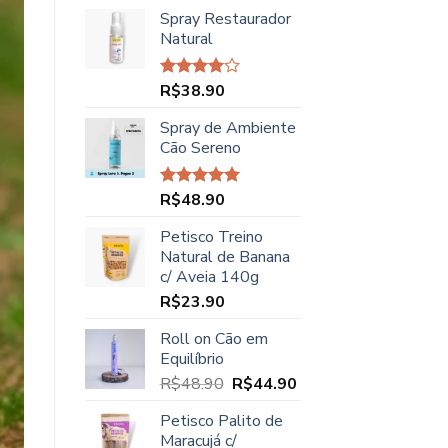
preço
preço
Spray Restaurador
original
atual
Natural
era:
é:
R$45.00.
R$37.90.
R$
38.90
Avaliação
4.00
de
5
Spray de Ambiente
Cão Sereno
R$
48.90
Avaliação
5.00
de 5
Petisco Treino
Natural de Banana
c/ Aveia 140g
R$
23.90
Roll on Cão em
Equilíbrio
O
O
R$
48.90
R$
44.90
preço
preço
Petisco Palito de
original
atual
Maracujá c/
era:
é: