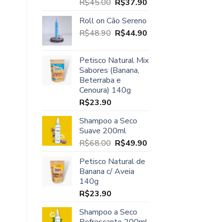
O
O
R$
45.00
R$
37.90
Avaliação
5.00
de 5
preço
preço
Roll on Cão Sereno
original
atual
O
O
R$
48.90
era:
R$
44.90
é:
preço
preço
R$45.00.
R$37.90.
original
atual
Petisco Natural Mix
era:
é:
Sabores (Banana,
R$48.90.
R$44.90.
Beterraba e
Cenoura) 140g
R$
23.90
Shampoo a Seco
Suave 200ml
O
O
R$
68.00
R$
49.90
preço
preço
Petisco Natural de
original
atual
Banana c/ Aveia
era:
é:
140g
R$68.00.
R$49.90.
R$
23.90
Shampoo a Seco