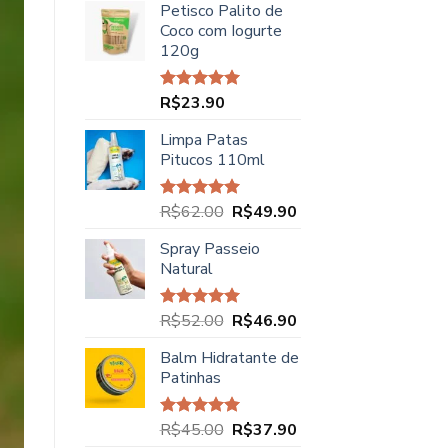
Petisco Palito de
Coco com Iogurte
120g
R$
23.90
Avaliação
5.00
de 5
Limpa Patas
Pitucos 110ml
O
O
R$
62.00
R$
49.90
Avaliação
5.00
de 5
preço
preço
Spray Passeio
original
atual
Natural
era:
é:
R$62.00.
R$49.90.
O
O
R$
52.00
R$
46.90
Avaliação
5.00
de 5
preço
preço
Balm Hidratante de
original
atual
Patinhas
era:
é:
R$52.00.
R$46.90.
O
O
R$
45.00
R$
37.90
Avaliação
5.00
de 5