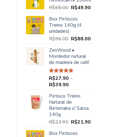
Refrescante 200ml
O
O
R$
68.00
R$
49.90
preço
preço
Box Petiscos
original
atual
Treino 140g (4
era:
é:
unidades)
R$68.00.
R$49.90.
O
O
R$
96.00
R$
88.00
preço
preço
ZenWood •
original
atual
Mordedor natural
era:
é:
de madeira de café
R$96.00.
R$88.00.
R$
27.90
–
Avaliação
5.00
de 5
Faixa
R$
39.90
de
Petisco Treino
preço:
Natural de
R$27.90
Beterraba c/ Salsa
através
140g
R$39.90
O
O
R$
23.90
R$
21.90
preço
preço
Box Petiscos
original
atual