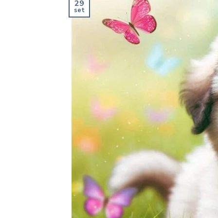
29
set