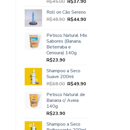
O
O
R$
45.00
R$
37.90
Avaliação
5.00
de 5
preço
preço
Roll on Cão Sereno
original
atual
O
O
R$
48.90
era:
R$
44.90
é:
preço
preço
R$45.00.
R$37.90.
original
atual
Petisco Natural Mix
era:
é:
Sabores (Banana,
R$48.90.
R$44.90.
Beterraba e
Cenoura) 140g
R$
23.90
Shampoo a Seco
Suave 200ml
O
O
R$
68.00
R$
49.90
preço
preço
Petisco Natural de
original
atual
Banana c/ Aveia
era:
é:
140g
R$68.00.
R$49.90.
R$
23.90
Shampoo a Seco