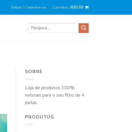
ira compra?
Use o cupom
: BEMVINDO10
Entrar / Cadastre-se
Carrinho /
R$
0.00
Pesquisar
por:
SOBRE
Loja de produtos 100%
naturais para o seu filho de 4
patas.
PRODUTOS