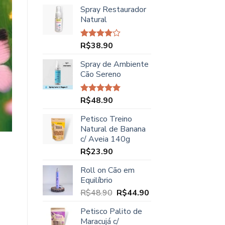
preço
preço
Spray Restaurador
original
atual
Natural
era:
é:
R$45.00.
R$37.90.
R$
38.90
Avaliação
4.00
de
5
Spray de Ambiente
Cão Sereno
R$
48.90
Avaliação
5.00
de 5
Petisco Treino
Natural de Banana
c/ Aveia 140g
R$
23.90
Roll on Cão em
Equilíbrio
O
O
R$
48.90
R$
44.90
preço
preço
Petisco Palito de
original
atual
Maracujá c/
era:
é: