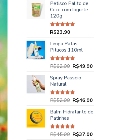
Petisco Palito de
Coco com Iogurte
120g
R$
23.90
Avaliação
5.00
de 5
Limpa Patas
Pitucos 110ml
O
O
R$
62.00
R$
49.90
Avaliação
5.00
de 5
preço
preço
Spray Passeio
original
atual
Natural
era:
é:
R$62.00.
R$49.90.
O
O
R$
52.00
R$
46.90
Avaliação
5.00
de 5
preço
preço
Balm Hidratante de
original
atual
Patinhas
era:
é:
R$52.00.
R$46.90.
O
O
R$
45.00
R$
37.90
Avaliação
5.00
de 5