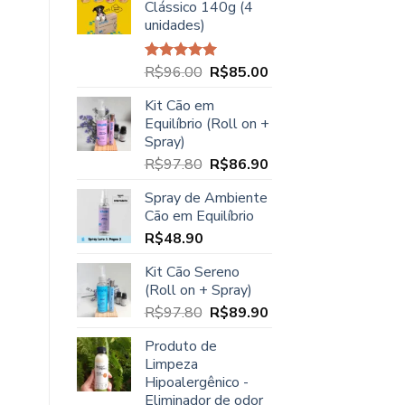
Clássico 140g (4
era:
é:
unidades)
R$23.90.
R$21.90.
O
O
R$
96.00
R$
85.00
Avaliação
5.00
de 5
preço
preço
Kit Cão em
original
atual
Equilíbrio (Roll on +
era:
é:
Spray)
R$96.00.
R$85.00.
O
O
R$
97.80
R$
86.90
preço
preço
Spray de Ambiente
original
atual
Cão em Equilíbrio
era:
é:
R$
48.90
R$97.80.
R$86.90.
Kit Cão Sereno
(Roll on + Spray)
O
O
R$
97.80
R$
89.90
preço
preço
Produto de
original
atual
Limpeza
era:
é:
Hipoalergênico -
R$97.80.
R$89.90.
Eliminador de odor