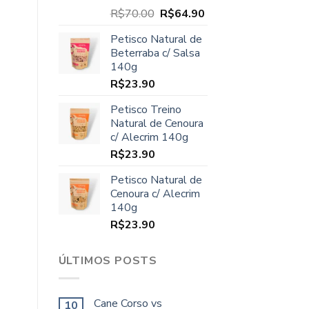
O
O
R$
70.00
R$
64.90
preço
preço
Petisco Natural de
original
atual
Beterraba c/ Salsa
era:
é:
140g
R$70.00.
R$64.90.
R$
23.90
Petisco Treino
Natural de Cenoura
c/ Alecrim 140g
R$
23.90
Petisco Natural de
Cenoura c/ Alecrim
140g
R$
23.90
ÚLTIMOS POSTS
Cane Corso vs
10