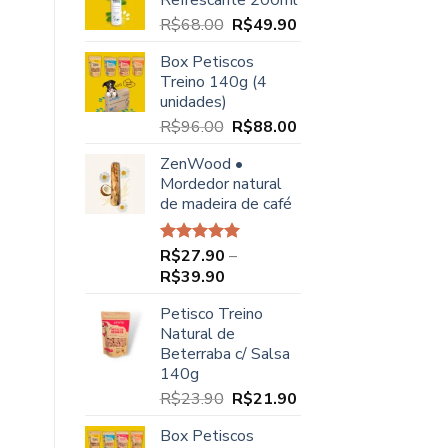
Refrescante 200ml
O
O
R$
68.00
R$
49.90
preço
preço
Box Petiscos
original
atual
Treino 140g (4
era:
é:
unidades)
R$68.00.
R$49.90.
O
O
R$
96.00
R$
88.00
preço
preço
ZenWood •
original
atual
Mordedor natural
era:
é:
de madeira de café
R$96.00.
R$88.00.
R$
27.90
–
Avaliação
5.00
de 5
Faixa
R$
39.90
de
Petisco Treino
preço:
Natural de
R$27.90
Beterraba c/ Salsa
através
140g
R$39.90
O
O
R$
23.90
R$
21.90
preço
preço
Box Petiscos
original
atual