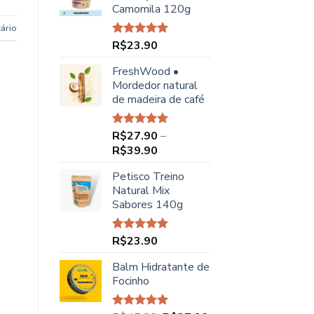
Camomila 120g
R$48.90.
R$44.90.
ário
R$
23.90
Avaliação
5.00
de 5
FreshWood •
Mordedor natural
de madeira de café
R$
27.90
–
Avaliação
5.00
de 5
Faixa
R$
39.90
de
Petisco Treino
preço:
Natural Mix
R$27.90
Sabores 140g
através
R$39.90
R$
23.90
Avaliação
5.00
de 5
Balm Hidratante de
Focinho