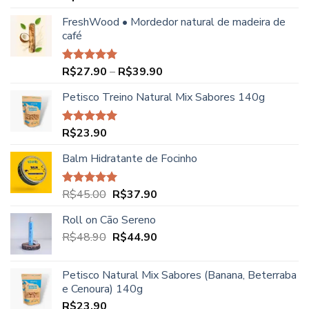
5.00
de 5
FreshWood • Mordedor natural de madeira de
café
Faixa
R$
27.90
–
R$
39.90
Avaliação
5.00
de 5
de
Petisco Treino Natural Mix Sabores 140g
preço:
R$27.90
através
R$
23.90
Avaliação
R$39.90
5.00
de 5
Balm Hidratante de Focinho
O
O
R$
45.00
R$
37.90
Avaliação
5.00
de 5
preço
preço
Roll on Cão Sereno
original
atual
O
O
R$
48.90
era:
R$
44.90
é:
preço
preço
R$45.00.
R$37.90.
original
atual
Petisco Natural Mix Sabores (Banana, Beterraba
era:
é:
e Cenoura) 140g
R$48.90.
R$44.90.
R$
23.90