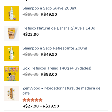
Shampoo a Seco Suave 200ml
O
O
R$
68.00
R$
49.90
preço
preço
original
atual
Petisco Natural de Banana c/ Aveia 140g
era:
é:
R$
23.90
R$68.00.
R$49.90.
Shampoo a Seco Refrescante 200ml
O
O
R$
68.00
R$
49.90
preço
preço
original
atual
Box Petiscos Treino 140g (4 unidades)
era:
é:
O
O
R$
96.00
R$
88.00
R$68.00.
R$49.90.
preço
preço
original
atual
ZenWood • Mordedor natural de madeira de
era:
é:
café
R$96.00.
R$88.00.
Faixa
R$
27.90
–
R$
39.90
Avaliação
5.00
de 5
de