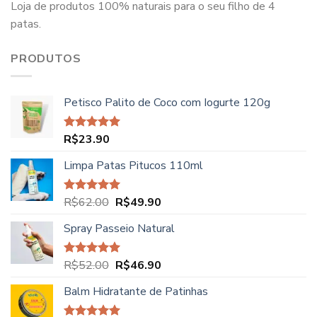
Loja de produtos 100% naturais para o seu filho de 4
patas.
PRODUTOS
Petisco Palito de Coco com Iogurte 120g
R$
23.90
Avaliação
5.00
de 5
Limpa Patas Pitucos 110ml
O
O
R$
62.00
R$
49.90
Avaliação
5.00
de 5
preço
preço
Spray Passeio Natural
original
atual
era:
é:
R$62.00.
R$49.90.
O
O
R$
52.00
R$
46.90
Avaliação
5.00
de 5
preço
preço
Balm Hidratante de Patinhas
original
atual
era:
é: