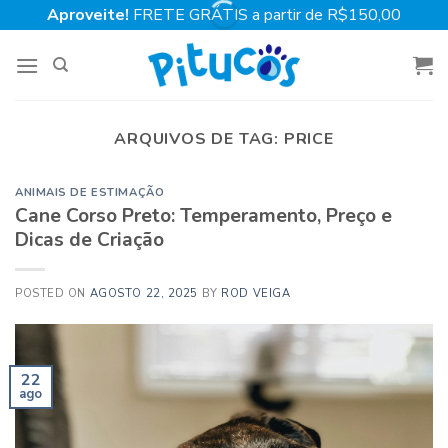
Skip
Aproveite!
FRETE GRÁTIS a partir de R$150,00
to
content
ARQUIVOS DE TAG:
PRICE
ANIMAIS DE ESTIMAÇÃO
Cane Corso Preto: Temperamento, Preço e
Dicas de Criação
POSTED ON
AGOSTO 22, 2025
BY
ROD VEIGA
22
ago