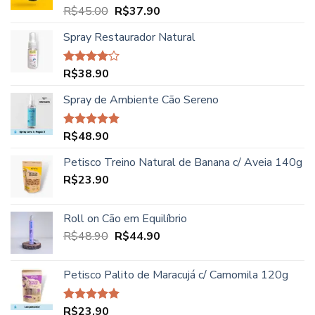
R$52.00.
R$46.90.
O
O
R$
45.00
R$
37.90
Avaliação
5.00
de 5
preço
preço
Spray Restaurador Natural
original
atual
era:
é:
R$45.00.
R$37.90.
R$
38.90
Avaliação
4.00
de
5
Spray de Ambiente Cão Sereno
R$
48.90
Avaliação
5.00
de 5
Petisco Treino Natural de Banana c/ Aveia 140g
R$
23.90
Roll on Cão em Equilíbrio
O
O
R$
48.90
R$
44.90
preço
preço
original
atual
Petisco Palito de Maracujá c/ Camomila 120g
era:
é:
R$48.90.
R$44.90.
R$
23.90
Avaliação