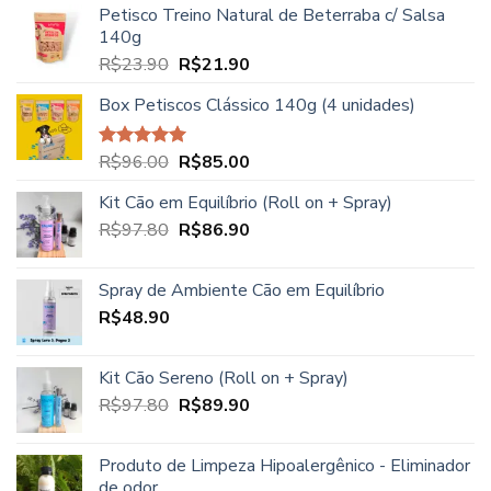
Petisco Treino Natural de Beterraba c/ Salsa
preço:
140g
R$27.90
O
O
R$
23.90
R$
21.90
através
preço
preço
R$39.90
Box Petiscos Clássico 140g (4 unidades)
original
atual
era:
é:
R$23.90.
R$21.90.
O
O
R$
96.00
R$
85.00
Avaliação
5.00
de 5
preço
preço
Kit Cão em Equilíbrio (Roll on + Spray)
original
atual
O
O
R$
97.80
era:
R$
86.90
é:
preço
preço
R$96.00.
R$85.00.
original
atual
Spray de Ambiente Cão em Equilíbrio
era:
é:
R$
48.90
R$97.80.
R$86.90.
Kit Cão Sereno (Roll on + Spray)
O
O
R$
97.80
R$
89.90
preço
preço
original
atual
Produto de Limpeza Hipoalergênico - Eliminador
era:
é:
de odor