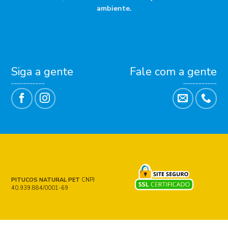
ambiente.
Siga a gente
Fale com a gente
___________
___________
PITUCOS NATURAL PET
CNPJ
40.939.884/0001-69