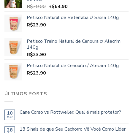
R$97.80.
R$89.90.
O
O
R$
70.00
R$
64.90
preço
preço
Petisco Natural de Beterraba c/ Salsa 140g
original
atual
R$
23.90
era:
é:
R$70.00.
R$64.90.
Petisco Treino Natural de Cenoura c/ Alecrim
140g
R$
23.90
Petisco Natural de Cenoura c/ Alecrim 140g
R$
23.90
ÚLTIMOS POSTS
Cane Corso vs Rottweiler: Qual é mais protetor?
10
mar
13 Sinais de que Seu Cachorro Vê Você Como Líder
28