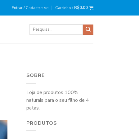
ira compra?
Use o cupom
: BEMVINDO10
Entrar / Cadastre-se
Carrinho /
R$
0.00
Pesquisar
por:
SOBRE
Loja de produtos 100%
naturais para o seu filho de 4
patas.
PRODUTOS