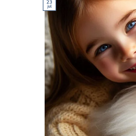
23
jul