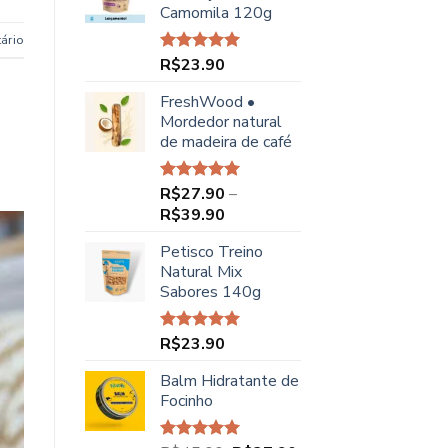
Camomila 120g
R$48.90.
R$44.90.
ário
R$
23.90
Avaliação
5.00
de 5
FreshWood •
Mordedor natural
de madeira de café
R$
27.90
–
Avaliação
5.00
de 5
Faixa
R$
39.90
de
Petisco Treino
preço:
Natural Mix
R$27.90
Sabores 140g
através
R$39.90
R$
23.90
Avaliação
5.00
de 5
Balm Hidratante de
Focinho