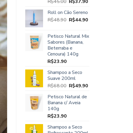
O
O
R$
45.00
R$
37.90
Avaliação
5.00
de 5
preço
preço
Roll on Cão Sereno
original
atual
O
O
R$
48.90
era:
R$
44.90
é:
preço
preço
R$45.00.
R$37.90.
original
atual
Petisco Natural Mix
era:
é:
Sabores (Banana,
R$48.90.
R$44.90.
Beterraba e
Cenoura) 140g
R$
23.90
Shampoo a Seco
Suave 200ml
O
O
R$
68.00
R$
49.90
preço
preço
Petisco Natural de
original
atual
Banana c/ Aveia
era:
é:
140g
R$68.00.
R$49.90.
R$
23.90
Shampoo a Seco