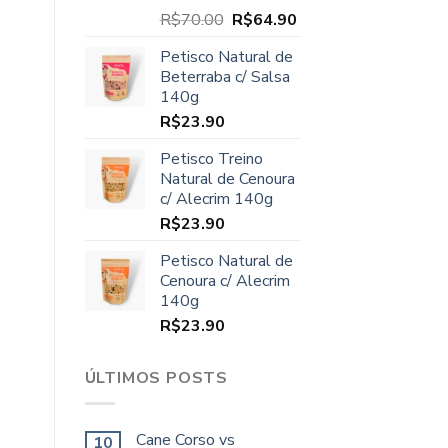
O
O
R$
70.00
R$
64.90
preço
preço
Petisco Natural de
original
atual
Beterraba c/ Salsa
era:
é:
140g
R$70.00.
R$64.90.
R$
23.90
Petisco Treino
Natural de Cenoura
c/ Alecrim 140g
R$
23.90
Petisco Natural de
Cenoura c/ Alecrim
140g
R$
23.90
ÚLTIMOS POSTS
Cane Corso vs
10