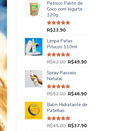
Petisco Palito de
Coco com Iogurte
120g
R$
23.90
Avaliação
5.00
de 5
Limpa Patas
Pitucos 110ml
O
O
R$
62.00
R$
49.90
Avaliação
5.00
de 5
preço
preço
Spray Passeio
original
atual
Natural
era:
é:
R$62.00.
R$49.90.
O
O
R$
52.00
R$
46.90
Avaliação
5.00
de 5
preço
preço
Balm Hidratante de
original
atual
Patinhas
era:
é:
R$52.00.
R$46.90.
O
O
R$
45.00
R$
37.90
Avaliação
5.00
de 5