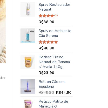
preço
preço
Spray Restaurador
original
atual
Natural
era:
é:
R$45.00.
R$37.90.
R$
38.90
Avaliação
4.00
de
5
Spray de Ambiente
Cão Sereno
R$
48.90
Avaliação
5.00
de 5
Petisco Treino
Natural de Banana
c/ Aveia 140g
R$
23.90
otar
Roll on Cão em
Equilíbrio
O
O
R$
48.90
R$
44.90
preço
preço
Petisco Palito de
original
atual
Maracujá c/
era:
é: