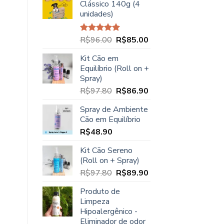
Clássico 140g (4
era:
é:
unidades)
R$23.90.
R$21.90.
O
O
R$
96.00
R$
85.00
Avaliação
5.00
de 5
preço
preço
Kit Cão em
original
atual
Equilíbrio (Roll on +
era:
é:
Spray)
R$96.00.
R$85.00.
O
O
R$
97.80
R$
86.90
preço
preço
Spray de Ambiente
original
atual
Cão em Equilíbrio
era:
é:
R$
48.90
R$97.80.
R$86.90.
Kit Cão Sereno
(Roll on + Spray)
O
O
R$
97.80
R$
89.90
preço
preço
Produto de
original
atual
Limpeza
era:
é:
Hipoalergênico -
R$97.80.
R$89.90.
Eliminador de odor