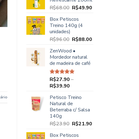
Refrescante 200ml
O
O
R$
68.00
R$
49.90
preço
preço
Box Petiscos
original
atual
Treino 140g (4
era:
é:
unidades)
R$68.00.
R$49.90.
O
O
R$
96.00
R$
88.00
preço
preço
ZenWood •
original
atual
Mordedor natural
era:
é:
de madeira de café
R$96.00.
R$88.00.
R$
27.90
–
Avaliação
5.00
de 5
Faixa
R$
39.90
de
Petisco Treino
ário
preço:
Natural de
R$27.90
Beterraba c/ Salsa
através
140g
R$39.90
O
O
R$
23.90
R$
21.90
preço
preço
Box Petiscos
original
atual