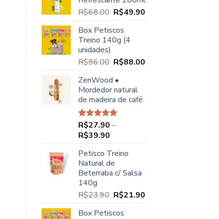
Refrescante 200ml
O
O
R$
68.00
R$
49.90
preço
preço
Box Petiscos
original
atual
Treino 140g (4
era:
é:
unidades)
R$68.00.
R$49.90.
O
O
R$
96.00
R$
88.00
preço
preço
ZenWood •
original
atual
Mordedor natural
era:
é:
de madeira de café
R$96.00.
R$88.00.
R$
27.90
–
Avaliação
5.00
de 5
Faixa
R$
39.90
de
Petisco Treino
preço:
Natural de
R$27.90
Beterraba c/ Salsa
através
140g
R$39.90
O
O
R$
23.90
R$
21.90
preço
preço
Box Petiscos
original
atual