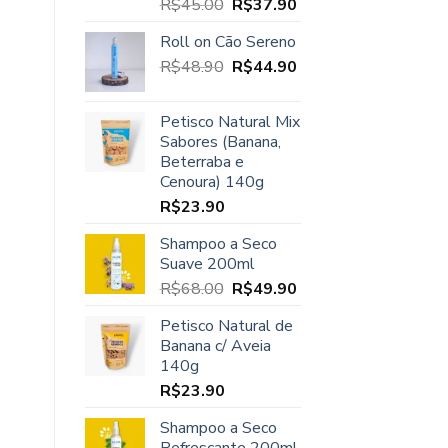
O
O
R$
45.00
R$
37.90
Avaliação
5.00
de 5
preço
preço
Roll on Cão Sereno
original
atual
O
O
R$
48.90
era:
R$
44.90
é:
preço
preço
R$45.00.
R$37.90.
original
atual
Petisco Natural Mix
era:
é:
Sabores (Banana,
R$48.90.
R$44.90.
Beterraba e
Cenoura) 140g
R$
23.90
Shampoo a Seco
Suave 200ml
O
O
R$
68.00
R$
49.90
preço
preço
Petisco Natural de
original
atual
Banana c/ Aveia
era:
é:
140g
R$68.00.
R$49.90.
R$
23.90
Shampoo a Seco