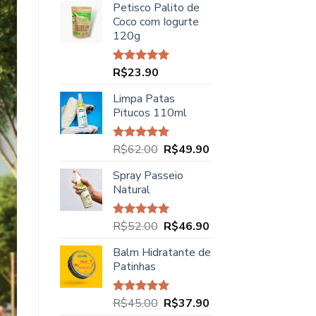
Petisco Palito de
Coco com Iogurte
120g
R$
23.90
Avaliação
5.00
de 5
Limpa Patas
Pitucos 110ml
O
O
R$
62.00
R$
49.90
Avaliação
5.00
de 5
preço
preço
Spray Passeio
original
atual
Natural
era:
é:
R$62.00.
R$49.90.
O
O
R$
52.00
R$
46.90
Avaliação
5.00
de 5
preço
preço
Balm Hidratante de
original
atual
Patinhas
era:
é:
R$52.00.
R$46.90.
O
O
R$
45.00
R$
37.90
Avaliação
5.00
de 5