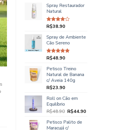
preço
preço
Spray Restaurador
original
atual
Natural
era:
é:
R$45.00.
R$37.90.
R$
38.90
Avaliação
4.00
de
5
Spray de Ambiente
Cão Sereno
R$
48.90
Avaliação
5.00
de 5
Petisco Treino
Natural de Banana
c/ Aveia 140g
os
R$
23.90
o
Roll on Cão em
Equilíbrio
O
O
R$
48.90
R$
44.90
preço
preço
Petisco Palito de
original
atual
Maracujá c/
era:
é: