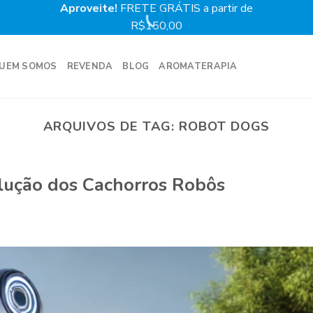
Aproveite!
FRETE GRÁTIS a partir de
Prime
R$150,00
UEM SOMOS
REVENDA
BLOG
AROMATERAPIA
ARQUIVOS DE TAG:
ROBOT DOGS
lução dos Cachorros Robôs