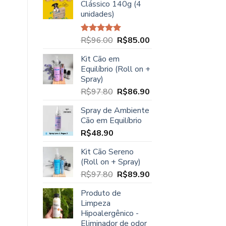
Clássico 140g (4
era:
é:
unidades)
R$23.90.
R$21.90.
O
O
R$
96.00
R$
85.00
Avaliação
5.00
de 5
preço
preço
Kit Cão em
original
atual
Equilíbrio (Roll on +
era:
é:
Spray)
R$96.00.
R$85.00.
O
O
R$
97.80
R$
86.90
preço
preço
Spray de Ambiente
original
atual
Cão em Equilíbrio
era:
é:
R$
48.90
R$97.80.
R$86.90.
Kit Cão Sereno
(Roll on + Spray)
O
O
R$
97.80
R$
89.90
preço
preço
Produto de
original
atual
Limpeza
era:
é:
Hipoalergênico -
R$97.80.
R$89.90.
Eliminador de odor