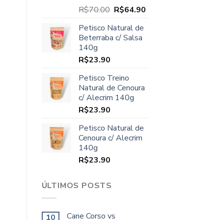
O
O
R$
70.00
R$
64.90
preço
preço
Petisco Natural de
original
atual
Beterraba c/ Salsa
era:
é:
140g
R$70.00.
R$64.90.
R$
23.90
Petisco Treino
Natural de Cenoura
c/ Alecrim 140g
R$
23.90
Petisco Natural de
Cenoura c/ Alecrim
140g
R$
23.90
ÚLTIMOS POSTS
Cane Corso vs
10