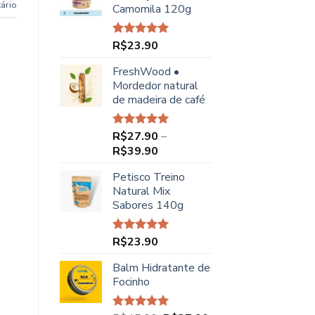
ário
Camomila 120g
R$48.90.
R$44.90.
R$
23.90
Avaliação
5.00
de 5
FreshWood •
Mordedor natural
de madeira de café
R$
27.90
–
Avaliação
5.00
de 5
Faixa
R$
39.90
de
Petisco Treino
preço:
Natural Mix
R$27.90
Sabores 140g
através
R$39.90
R$
23.90
Avaliação
5.00
de 5
Balm Hidratante de
Focinho