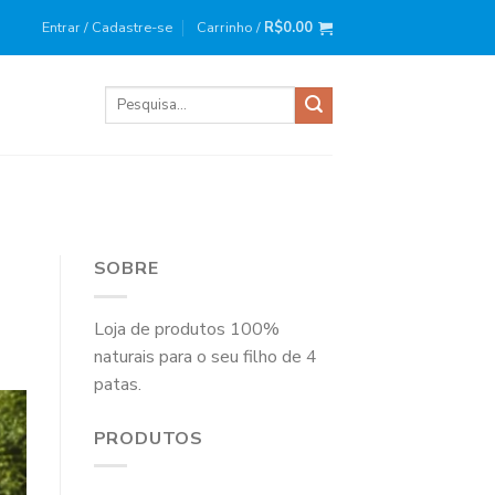
ira compra?
Use o cupom
: BEMVINDO10
Entrar / Cadastre-se
Carrinho /
R$
0.00
Pesquisar
por:
SOBRE
Loja de produtos 100%
naturais para o seu filho de 4
patas.
PRODUTOS