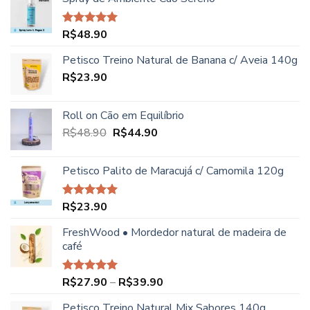
R$
48.90
Avaliação
5.00
de 5
Petisco Treino Natural de Banana c/ Aveia 140g
R$
23.90
Roll on Cão em Equilíbrio
O
O
R$
48.90
R$
44.90
preço
preço
original
atual
Petisco Palito de Maracujá c/ Camomila 120g
era:
é:
R$48.90.
R$44.90.
R$
23.90
Avaliação
5.00
de 5
FreshWood • Mordedor natural de madeira de
café
Faixa
R$
27.90
–
R$
39.90
Avaliação
5.00
de 5
de
Petisco Treino Natural Mix Sabores 140g