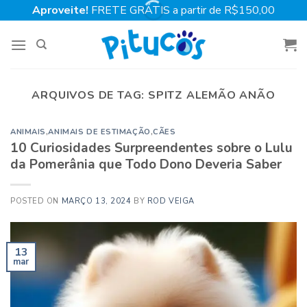
Skip
Aproveite!
FRETE GRÁTIS a partir de R$150,00
to
content
ARQUIVOS DE TAG:
SPITZ ALEMÃO ANÃO
ANIMAIS
,
ANIMAIS DE ESTIMAÇÃO
,
CÃES
10 Curiosidades Surpreendentes sobre o Lulu
da Pomerânia que Todo Dono Deveria Saber
POSTED ON
MARÇO 13, 2024
BY
ROD VEIGA
13
mar