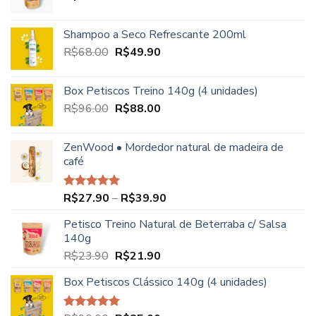
Shampoo a Seco Refrescante 200ml
O
O
R$
68.00
R$
49.90
preço
preço
original
atual
Box Petiscos Treino 140g (4 unidades)
era:
é:
O
O
R$
96.00
R$
88.00
R$68.00.
R$49.90.
preço
preço
original
atual
ZenWood • Mordedor natural de madeira de
era:
é:
café
R$96.00.
R$88.00.
Faixa
R$
27.90
–
R$
39.90
Avaliação
5.00
de 5
de
Petisco Treino Natural de Beterraba c/ Salsa
preço:
140g
R$27.90
O
O
R$
23.90
R$
21.90
através
preço
preço
R$39.90
Box Petiscos Clássico 140g (4 unidades)
original
atual
era:
é:
R$23.90.
R$21.90.