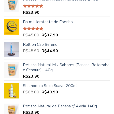
preço:
R$27.90
através
R$
23.90
Avaliação
R$39.90
5.00
de 5
Balm Hidratante de Focinho
O
O
R$
45.00
R$
37.90
Avaliação
5.00
de 5
preço
preço
Roll on Cão Sereno
original
atual
O
O
R$
48.90
era:
R$
44.90
é:
preço
preço
R$45.00.
R$37.90.
original
atual
Petisco Natural Mix Sabores (Banana, Beterraba
era:
é:
e Cenoura) 140g
R$48.90.
R$44.90.
R$
23.90
Shampoo a Seco Suave 200ml
O
O
R$
68.00
R$
49.90
preço
preço
original
atual
Petisco Natural de Banana c/ Aveia 140g
era:
é:
R$
23.90
R$68.00.
R$49.90.