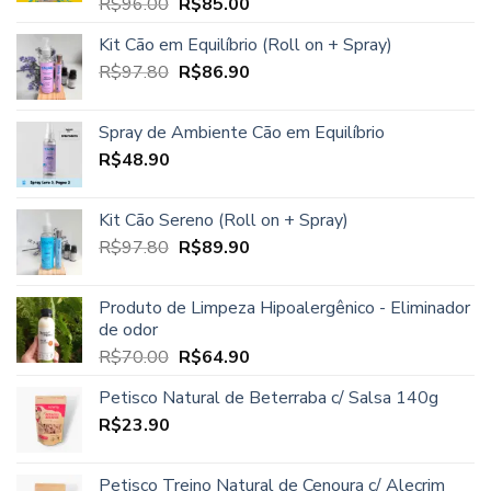
O
O
R$
96.00
R$
85.00
Avaliação
5.00
de 5
preço
preço
Kit Cão em Equilíbrio (Roll on + Spray)
original
atual
O
O
R$
97.80
era:
R$
86.90
é:
preço
preço
R$96.00.
R$85.00.
original
atual
Spray de Ambiente Cão em Equilíbrio
era:
é:
R$
48.90
R$97.80.
R$86.90.
Kit Cão Sereno (Roll on + Spray)
O
O
R$
97.80
R$
89.90
preço
preço
original
atual
Produto de Limpeza Hipoalergênico - Eliminador
era:
é:
de odor
R$97.80.
R$89.90.
O
O
R$
70.00
R$
64.90
preço
preço
Petisco Natural de Beterraba c/ Salsa 140g
original
atual
R$
23.90
era:
é:
R$70.00.
R$64.90.
Petisco Treino Natural de Cenoura c/ Alecrim