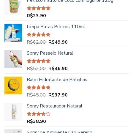
Petisco Palito de Coco com Iogurte 120g
R$
23.90
Avaliação
5.00
de 5
Limpa Patas Pitucos 110ml
O
O
R$
62.00
R$
49.90
Avaliação
5.00
de 5
preço
preço
Spray Passeio Natural
original
atual
era:
é:
R$62.00.
R$49.90.
O
O
R$
52.00
R$
46.90
Avaliação
5.00
de 5
preço
preço
Balm Hidratante de Patinhas
original
atual
era:
é:
R$52.00.
R$46.90.
O
O
R$
45.00
R$
37.90
Avaliação
5.00
de 5
preço
preço
Spray Restaurador Natural
original
atual
era:
é:
R$45.00.
R$37.90.
R$
38.90
Avaliação
4.00
de
5
Spray de Ambiente Cão Sereno