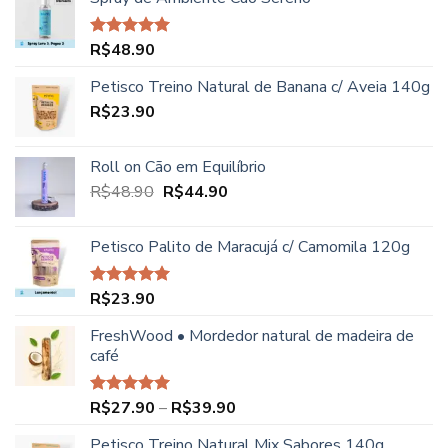
R$
48.90
Avaliação
5.00
de 5
Petisco Treino Natural de Banana c/ Aveia 140g
R$
23.90
Roll on Cão em Equilíbrio
O
O
R$
48.90
R$
44.90
preço
preço
original
atual
Petisco Palito de Maracujá c/ Camomila 120g
era:
é:
R$48.90.
R$44.90.
R$
23.90
Avaliação
5.00
de 5
FreshWood • Mordedor natural de madeira de
café
Faixa
R$
27.90
–
R$
39.90
Avaliação
5.00
de 5
de
Petisco Treino Natural Mix Sabores 140g