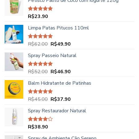
Petisco Palito de Coco com Iogurte 120g
R$
23.90
Avaliação
5.00
de 5
Limpa Patas Pitucos 110ml
O
O
R$
62.00
R$
49.90
Avaliação
5.00
de 5
preço
preço
Spray Passeio Natural
original
atual
era:
é:
R$62.00.
R$49.90.
O
O
R$
52.00
R$
46.90
Avaliação
5.00
de 5
preço
preço
Balm Hidratante de Patinhas
original
atual
era:
é:
R$52.00.
R$46.90.
O
O
R$
45.00
R$
37.90
Avaliação
5.00
de 5
preço
preço
Spray Restaurador Natural
original
atual
era:
é:
R$45.00.
R$37.90.
R$
38.90
Avaliação
4.00
de
5
Spray de Ambiente Cão Sereno