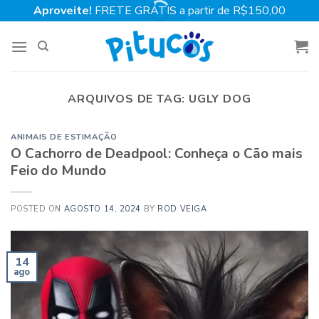
Skip
Aproveite!
FRETE GRÁTIS a partir de R$150,00
to
content
ARQUIVOS DE TAG:
UGLY DOG
ANIMAIS DE ESTIMAÇÃO
O Cachorro de Deadpool: Conheça o Cão mais
Feio do Mundo
POSTED ON
AGOSTO 14, 2024
BY
ROD VEIGA
14
ago