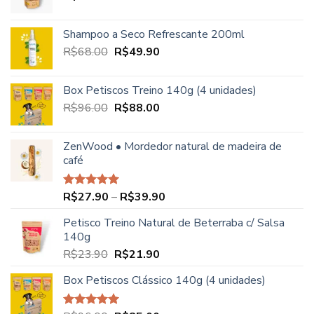
Shampoo a Seco Refrescante 200ml
O
O
R$
68.00
R$
49.90
preço
preço
original
atual
Box Petiscos Treino 140g (4 unidades)
era:
é:
O
O
R$
96.00
R$
88.00
R$68.00.
R$49.90.
preço
preço
original
atual
ZenWood • Mordedor natural de madeira de
era:
é:
café
R$96.00.
R$88.00.
Faixa
R$
27.90
–
R$
39.90
Avaliação
5.00
de 5
de
Petisco Treino Natural de Beterraba c/ Salsa
preço:
140g
R$27.90
O
O
R$
23.90
R$
21.90
através
preço
preço
R$39.90
Box Petiscos Clássico 140g (4 unidades)
original
atual
era:
é:
R$23.90.
R$21.90.