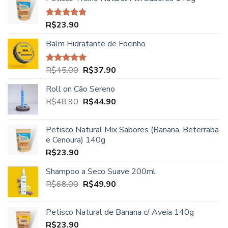
preço:
R$27.90
através
R$
23.90
Avaliação
R$39.90
5.00
de 5
Balm Hidratante de Focinho
O
O
R$
45.00
R$
37.90
Avaliação
5.00
de 5
preço
preço
Roll on Cão Sereno
original
atual
O
O
R$
48.90
era:
R$
44.90
é:
preço
preço
R$45.00.
R$37.90.
original
atual
Petisco Natural Mix Sabores (Banana, Beterraba
era:
é:
e Cenoura) 140g
R$48.90.
R$44.90.
R$
23.90
Shampoo a Seco Suave 200ml
O
O
R$
68.00
R$
49.90
preço
preço
original
atual
Petisco Natural de Banana c/ Aveia 140g
era:
é:
R$
23.90
R$68.00.
R$49.90.