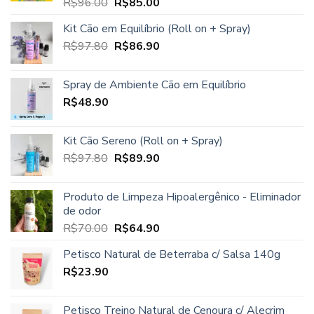
O
O
R$
96.00
R$
85.00
Avaliação
5.00
de 5
preço
preço
Kit Cão em Equilíbrio (Roll on + Spray)
original
atual
O
O
R$
97.80
era:
R$
86.90
é:
preço
preço
R$96.00.
R$85.00.
original
atual
Spray de Ambiente Cão em Equilíbrio
era:
é:
R$
48.90
R$97.80.
R$86.90.
Kit Cão Sereno (Roll on + Spray)
O
O
R$
97.80
R$
89.90
preço
preço
original
atual
Produto de Limpeza Hipoalergênico - Eliminador
era:
é:
de odor
R$97.80.
R$89.90.
O
O
R$
70.00
R$
64.90
preço
preço
Petisco Natural de Beterraba c/ Salsa 140g
original
atual
R$
23.90
era:
é:
R$70.00.
R$64.90.
Petisco Treino Natural de Cenoura c/ Alecrim