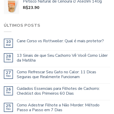
Petisco Natural de Cenoura c/ Alecrim 140g
R$
23.90
ÚLTIMOS POSTS
Cane Corso vs Rottweiler: Qual é mais protetor?
10
mar
13 Sinais de que Seu Cachorro Vê Você Como Líder
28
fev
da Matilha
Como Refrescar Seu Gato no Calor: 11 Dicas
27
fev
Seguras que Realmente Funcionam
Cuidados Essenciais para Filhotes de Cachorro:
26
fev
Checklist dos Primeiros 60 Dias
Como Adestrar Filhote a Não Morder: Método
25
fev
Passo a Passo em 7 Dias