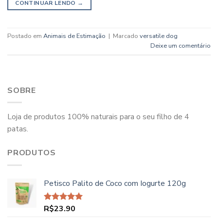
CONTINUAR LENDO
→
Postado em
Animais de Estimação
|
Marcado
versatile dog
Deixe um comentário
SOBRE
Loja de produtos 100% naturais para o seu filho de 4
patas.
PRODUTOS
Petisco Palito de Coco com Iogurte 120g
R$
23.90
Avaliação
5.00
de 5