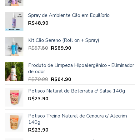
preço
preço
R$96.00.
R$85.00.
original
atual
Spray de Ambiente Cão em Equilíbrio
era:
é:
R$
48.90
R$97.80.
R$86.90.
Kit Cão Sereno (Roll on + Spray)
O
O
R$
97.80
R$
89.90
preço
preço
original
atual
Produto de Limpeza Hipoalergênico - Eliminador
era:
é:
de odor
R$97.80.
R$89.90.
O
O
R$
70.00
R$
64.90
preço
preço
Petisco Natural de Beterraba c/ Salsa 140g
original
atual
R$
23.90
era:
é:
R$70.00.
R$64.90.
Petisco Treino Natural de Cenoura c/ Alecrim
140g
R$
23.90