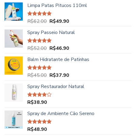
Limpa Patas Pitucos 110ml
O
O
R$
62.00
R$
49.90
Avaliação
5.00
de 5
preço
preço
Spray Passeio Natural
original
atual
era:
é:
R$62.00.
R$49.90.
O
O
R$
52.00
R$
46.90
Avaliação
5.00
de 5
preço
preço
Balm Hidratante de Patinhas
original
atual
era:
é:
R$52.00.
R$46.90.
O
O
R$
45.00
R$
37.90
Avaliação
5.00
de 5
preço
preço
Spray Restaurador Natural
original
atual
era:
é:
R$45.00.
R$37.90.
R$
38.90
Avaliação
4.00
de
5
Spray de Ambiente Cão Sereno
R$
48.90
Avaliação
5.00
de 5