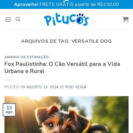
Skip
Aproveite!
FRETE GRÁTIS a partir de R$150,00
to
content
ARQUIVOS DE TAG:
VERSATILE DOG
ANIMAIS DE ESTIMAÇÃO
Fox Paulistinha: O Cão Versátil para a Vida
Urbana e Rural
POSTED ON
AGOSTO 13, 2024
BY
ROD VEIGA
13
ago