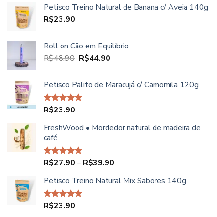
Petisco Treino Natural de Banana c/ Aveia 140g
R$
23.90
Roll on Cão em Equilíbrio
O
O
R$
48.90
R$
44.90
preço
preço
original
atual
Petisco Palito de Maracujá c/ Camomila 120g
era:
é:
R$48.90.
R$44.90.
R$
23.90
Avaliação
5.00
de 5
FreshWood • Mordedor natural de madeira de
café
Faixa
R$
27.90
–
R$
39.90
Avaliação
5.00
de 5
de
Petisco Treino Natural Mix Sabores 140g
preço:
R$27.90
através
R$
23.90
Avaliação
R$39.90
5.00
de 5