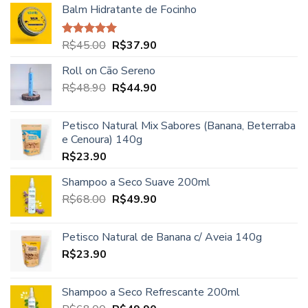
Balm Hidratante de Focinho
O
O
R$
45.00
R$
37.90
Avaliação
5.00
de 5
preço
preço
Roll on Cão Sereno
original
atual
O
O
R$
48.90
era:
R$
44.90
é:
preço
preço
R$45.00.
R$37.90.
original
atual
Petisco Natural Mix Sabores (Banana, Beterraba
era:
é:
e Cenoura) 140g
R$48.90.
R$44.90.
R$
23.90
Shampoo a Seco Suave 200ml
O
O
R$
68.00
R$
49.90
preço
preço
original
atual
Petisco Natural de Banana c/ Aveia 140g
era:
é:
R$
23.90
R$68.00.
R$49.90.
Shampoo a Seco Refrescante 200ml