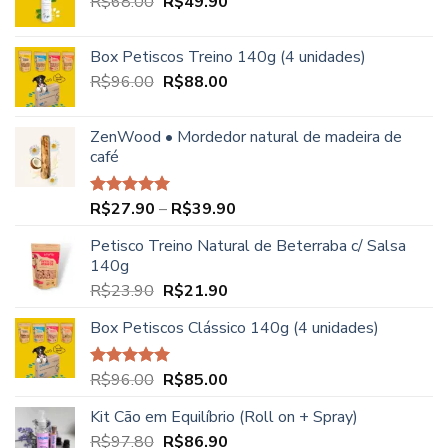
O
O
R$
68.00
R$
49.90
preço
preço
original
atual
Box Petiscos Treino 140g (4 unidades)
era:
é:
O
O
R$
96.00
R$
88.00
R$68.00.
R$49.90.
preço
preço
original
atual
ZenWood • Mordedor natural de madeira de
era:
é:
café
R$96.00.
R$88.00.
Faixa
R$
27.90
–
R$
39.90
Avaliação
5.00
de 5
de
Petisco Treino Natural de Beterraba c/ Salsa
preço:
140g
R$27.90
O
O
R$
23.90
R$
21.90
através
preço
preço
R$39.90
Box Petiscos Clássico 140g (4 unidades)
original
atual
era:
é:
R$23.90.
R$21.90.
O
O
R$
96.00
R$
85.00
Avaliação
5.00
de 5
preço
preço
Kit Cão em Equilíbrio (Roll on + Spray)
original
atual
O
O
R$
97.80
era:
R$
86.90
é: