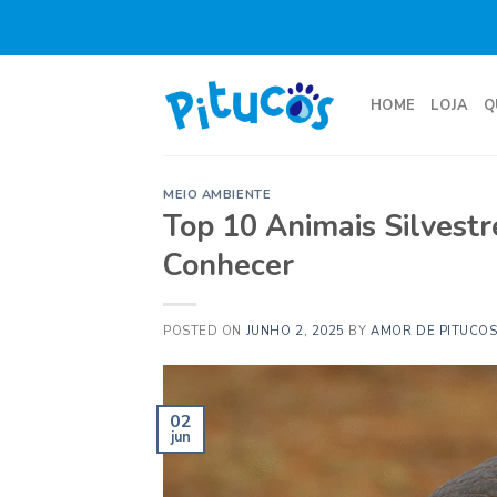
Skip
to
content
HOME
LOJA
Q
MEIO AMBIENTE
Top 10 Animais Silvestr
Conhecer
POSTED ON
JUNHO 2, 2025
BY
AMOR DE PITUCOS
02
jun