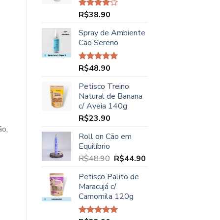
R$45.00.
R$37.90.
R$
38.90
Avaliação
4.00
de
5
Spray de Ambiente
Cão Sereno
R$
48.90
Avaliação
5.00
de 5
Petisco Treino
Natural de Banana
c/ Aveia 140g
R$
23.90
ão,
Roll on Cão em
Equilíbrio
O
O
R$
48.90
R$
44.90
preço
preço
Petisco Palito de
original
atual
Maracujá c/
era:
é:
Camomila 120g
R$48.90.
R$44.90.