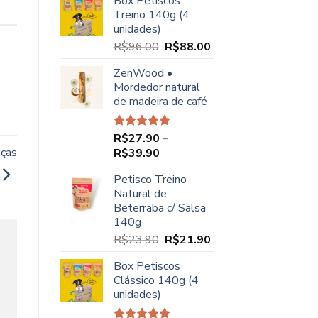
Box Petiscos
original
atual
Treino 140g (4
era:
é:
unidades)
R$68.00.
R$49.90.
O
O
R$
96.00
R$
88.00
preço
preço
ZenWood •
original
atual
Mordedor natural
era:
é:
de madeira de café
R$96.00.
R$88.00.
R$
27.90
–
Avaliação
5.00
de 5
aças
Faixa
R$
39.90
de
Petisco Treino
preço:
Natural de
R$27.90
Beterraba c/ Salsa
através
140g
R$39.90
O
O
R$
23.90
R$
21.90
preço
preço
Box Petiscos
original
atual
Clássico 140g (4
era:
é:
unidades)
R$23.90.
R$21.90.