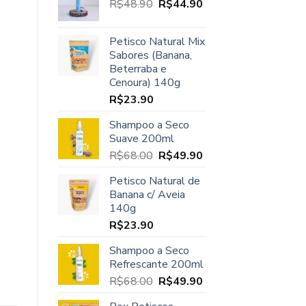
O
O
R$
48.90
era:
R$
44.90
é:
preço
preço
R$45.00.
R$37.90.
original
atual
Petisco Natural Mix
era:
é:
Sabores (Banana,
R$48.90.
R$44.90.
Beterraba e
Cenoura) 140g
R$
23.90
Shampoo a Seco
Suave 200ml
O
O
R$
68.00
R$
49.90
preço
preço
Petisco Natural de
original
atual
Banana c/ Aveia
era:
é:
140g
R$68.00.
R$49.90.
R$
23.90
Shampoo a Seco
Refrescante 200ml
O
O
R$
68.00
R$
49.90
preço
preço