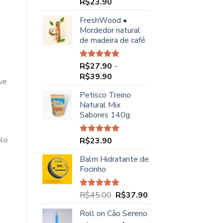
R$
23.90
Avaliação
5.00
de 5
FreshWood •
Mordedor natural
de madeira de café
R$
27.90
–
Avaliação
5.00
de 5
Faixa
R$
39.90
ve
de
Petisco Treino
preço:
Natural Mix
R$27.90
Sabores 140g
através
R$39.90
plo
R$
23.90
Avaliação
5.00
de 5
Balm Hidratante de
Focinho
O
O
R$
45.00
R$
37.90
Avaliação
5.00
de 5
preço
preço
Roll on Cão Sereno
original
atual