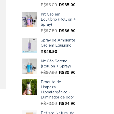
O
O
R$
96.00
R$
85.00
Avaliação
5.00
de 5
preço
preço
Kit Cão em
original
atual
Equilíbrio (Roll on +
era:
é:
Spray)
R$96.00.
R$85.00.
O
O
R$
97.80
R$
86.90
preço
preço
Spray de Ambiente
original
atual
Cão em Equilíbrio
era:
é:
R$
48.90
R$97.80.
R$86.90.
Kit Cão Sereno
(Roll on + Spray)
O
O
R$
97.80
R$
89.90
preço
preço
Produto de
original
atual
Limpeza
era:
é:
Hipoalergênico -
R$97.80.
R$89.90.
Eliminador de odor
O
O
R$
70.00
R$
64.90
preço
preço
Petisco Natural de