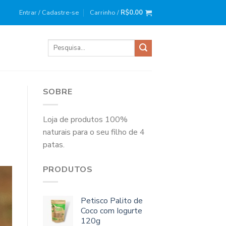
ira compra?
Use o cupom
: BEMVINDO10
Entrar / Cadastre-se
Carrinho /
R$
0.00
Pesquisar
por:
SOBRE
Loja de produtos 100%
naturais para o seu filho de 4
patas.
PRODUTOS
Petisco Palito de
Coco com Iogurte
120g