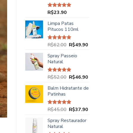
R$
23.90
Avaliação
5.00
de 5
Limpa Patas
Pitucos 110ml
O
O
R$
62.00
R$
49.90
Avaliação
5.00
de 5
preço
preço
Spray Passeio
original
atual
Natural
era:
é:
R$62.00.
R$49.90.
O
O
R$
52.00
R$
46.90
Avaliação
5.00
de 5
preço
preço
Balm Hidratante de
original
atual
Patinhas
era:
é:
R$52.00.
R$46.90.
O
O
R$
45.00
R$
37.90
Avaliação
5.00
de 5
preço
preço
Spray Restaurador
original
atual
Natural
era:
é: