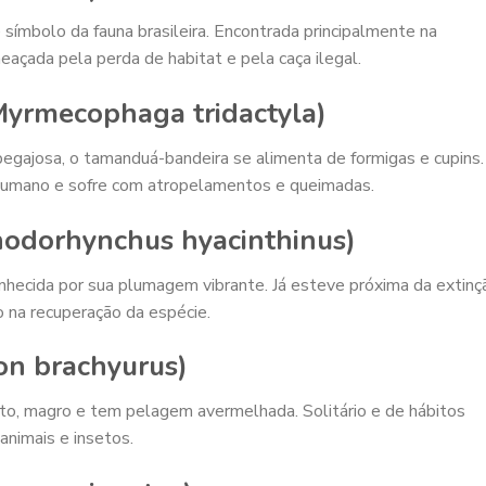
 símbolo da fauna brasileira. Encontrada principalmente na
açada pela perda de habitat e pela caça ilegal.
yrmecophaga tridactyla)
pegajosa, o tamanduá-bandeira se alimenta de formigas e cupins.
 humano e sofre com atropelamentos e queimadas.
nodorhynchus hyacinthinus)
nhecida por sua plumagem vibrante. Já esteve próxima da extinç
 na recuperação da espécie.
on brachyurus)
alto, magro e tem pelagem avermelhada. Solitário e de hábitos
animais e insetos.