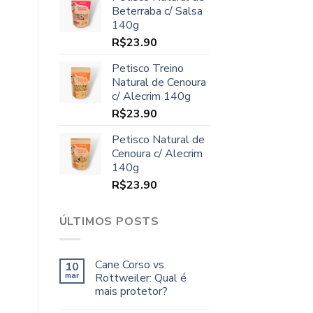
original
atual
Beterraba c/ Salsa
era:
é:
140g
R$70.00.
R$64.90.
R$
23.90
Petisco Treino
Natural de Cenoura
c/ Alecrim 140g
R$
23.90
Petisco Natural de
Cenoura c/ Alecrim
140g
R$
23.90
ÚLTIMOS POSTS
Cane Corso vs
10
mar
Rottweiler: Qual é
mais protetor?