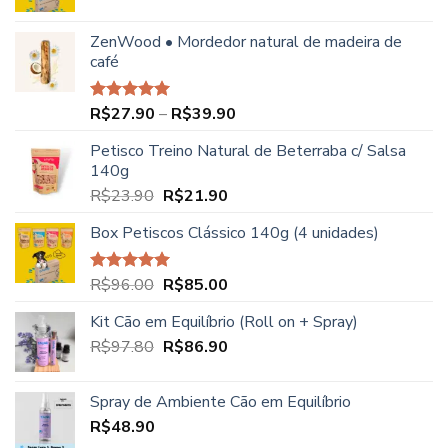
preço
preço
original
atual
ZenWood • Mordedor natural de madeira de
era:
é:
café
R$96.00.
R$88.00.
Faixa
R$
27.90
–
R$
39.90
Avaliação
5.00
de 5
de
Petisco Treino Natural de Beterraba c/ Salsa
preço:
140g
R$27.90
O
O
R$
23.90
R$
21.90
através
preço
preço
R$39.90
Box Petiscos Clássico 140g (4 unidades)
original
atual
era:
é:
R$23.90.
R$21.90.
O
O
R$
96.00
R$
85.00
Avaliação
5.00
de 5
preço
preço
Kit Cão em Equilíbrio (Roll on + Spray)
original
atual
O
O
R$
97.80
era:
R$
86.90
é:
preço
preço
R$96.00.
R$85.00.
original
atual
Spray de Ambiente Cão em Equilíbrio
era:
é:
R$
48.90
R$97.80.
R$86.90.