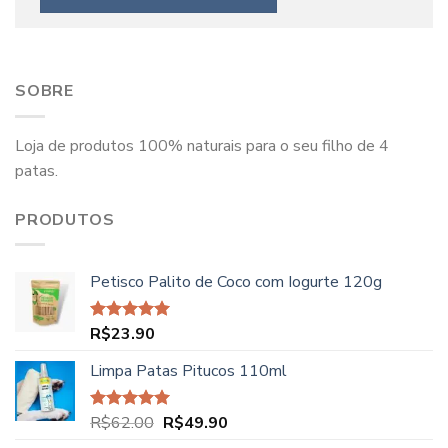
SOBRE
Loja de produtos 100% naturais para o seu filho de 4
patas.
PRODUTOS
Petisco Palito de Coco com Iogurte 120g
R$
23.90
Avaliação
5.00
de 5
Limpa Patas Pitucos 110ml
O
O
R$
62.00
R$
49.90
Avaliação
5.00
de 5
preço
preço