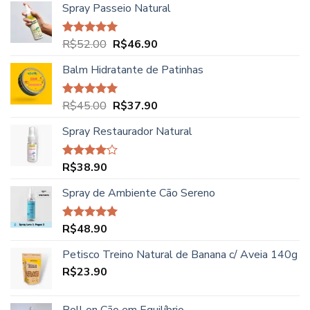
Spray Passeio Natural
original
atual
era:
é:
R$62.00.
R$49.90.
O
O
R$
52.00
R$
46.90
Avaliação
5.00
de 5
preço
preço
Balm Hidratante de Patinhas
original
atual
era:
é:
R$52.00.
R$46.90.
O
O
R$
45.00
R$
37.90
Avaliação
5.00
de 5
preço
preço
Spray Restaurador Natural
original
atual
era:
é:
R$45.00.
R$37.90.
R$
38.90
Avaliação
4.00
de
5
Spray de Ambiente Cão Sereno
R$
48.90
Avaliação
5.00
de 5
Petisco Treino Natural de Banana c/ Aveia 140g
R$
23.90