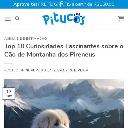
Skip
Aproveite!
FRETE GRÁTIS a partir de R$150,00
to
content
ANIMAIS DE ESTIMAÇÃO
Top 10 Curiosidades Fascinantes sobre o
Cão de Montanha dos Pirenéus
POSTED ON
NOVEMBRO 17, 2024
BY
ROD VEIGA
17
nov