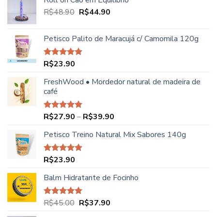
Roll on Cão em Equilíbrio
O
O
R$
48.90
R$
44.90
preço
preço
original
atual
Petisco Palito de Maracujá c/ Camomila 120g
era:
é:
R$48.90.
R$44.90.
R$
23.90
Avaliação
5.00
de 5
FreshWood • Mordedor natural de madeira de
café
Faixa
R$
27.90
–
R$
39.90
Avaliação
5.00
de 5
de
Petisco Treino Natural Mix Sabores 140g
preço:
R$27.90
através
R$
23.90
Avaliação
R$39.90
5.00
de 5
Balm Hidratante de Focinho
O
O
R$
45.00
R$
37.90
Avaliação
5.00
de 5
preço
preço