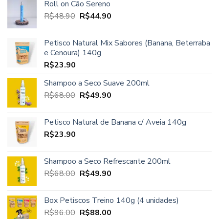
Roll on Cão Sereno
original
atual
O
O
R$
48.90
era:
R$
44.90
é:
preço
preço
R$45.00.
R$37.90.
original
atual
Petisco Natural Mix Sabores (Banana, Beterraba
era:
é:
e Cenoura) 140g
R$48.90.
R$44.90.
R$
23.90
Shampoo a Seco Suave 200ml
O
O
R$
68.00
R$
49.90
preço
preço
original
atual
Petisco Natural de Banana c/ Aveia 140g
era:
é:
R$
23.90
R$68.00.
R$49.90.
Shampoo a Seco Refrescante 200ml
O
O
R$
68.00
R$
49.90
preço
preço
original
atual
Box Petiscos Treino 140g (4 unidades)
era:
é:
O
O
R$
96.00
R$
88.00
R$68.00.
R$49.90.