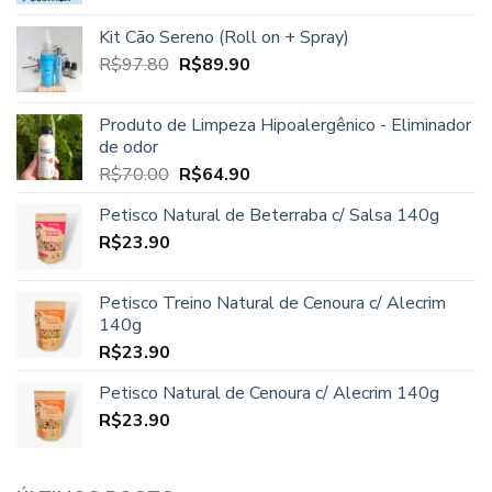
Kit Cão Sereno (Roll on + Spray)
O
O
R$
97.80
R$
89.90
preço
preço
original
atual
Produto de Limpeza Hipoalergênico - Eliminador
era:
é:
de odor
R$97.80.
R$89.90.
O
O
R$
70.00
R$
64.90
preço
preço
Petisco Natural de Beterraba c/ Salsa 140g
original
atual
R$
23.90
era:
é:
R$70.00.
R$64.90.
Petisco Treino Natural de Cenoura c/ Alecrim
140g
R$
23.90
Petisco Natural de Cenoura c/ Alecrim 140g
R$
23.90