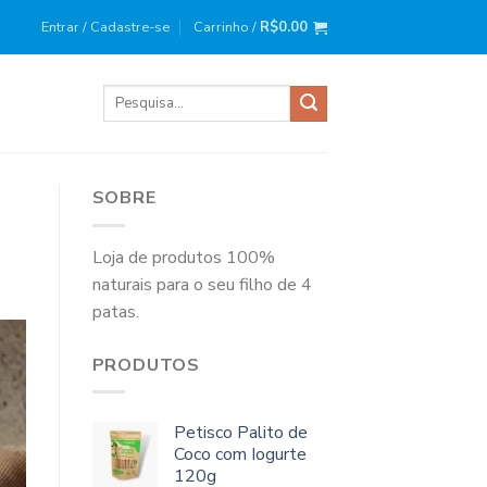
ira compra?
Use o cupom
: BEMVINDO10
Entrar / Cadastre-se
Carrinho /
R$
0.00
Pesquisar
por:
SOBRE
Loja de produtos 100%
naturais para o seu filho de 4
patas.
PRODUTOS
Petisco Palito de
Coco com Iogurte
120g