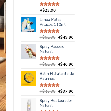
R$
23.90
Avaliação
5.00
de 5
Limpa Patas
Pitucos 110ml
O
O
R$
62.00
R$
49.90
Avaliação
5.00
de 5
preço
preço
Spray Passeio
original
atual
Natural
era:
é:
R$62.00.
R$49.90.
O
O
R$
52.00
R$
46.90
Avaliação
5.00
de 5
preço
preço
Balm Hidratante de
original
atual
Patinhas
era:
é:
R$52.00.
R$46.90.
O
O
R$
45.00
R$
37.90
Avaliação
5.00
de 5
preço
preço
Spray Restaurador
original
atual
Natural
era:
é: