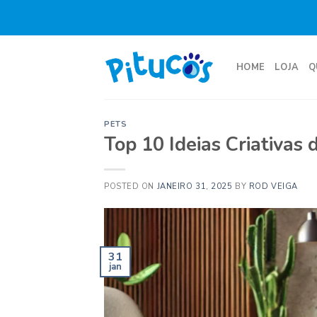
Skip
to
content
HOME
LOJA
Q
PETS
Top 10 Ideias Criativas
POSTED ON
JANEIRO 31, 2025
BY
ROD VEIGA
31
jan