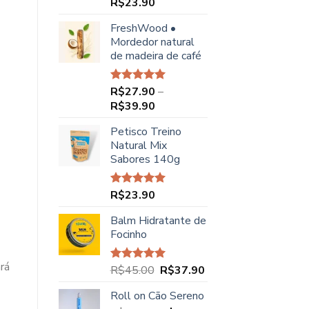
R$
23.90
Avaliação
5.00
de 5
FreshWood •
Mordedor natural
de madeira de café
R$
27.90
–
Avaliação
5.00
de 5
Faixa
R$
39.90
de
Petisco Treino
preço:
Natural Mix
R$27.90
Sabores 140g
através
R$39.90
R$
23.90
Avaliação
5.00
de 5
Balm Hidratante de
Focinho
ará
O
O
R$
45.00
R$
37.90
Avaliação
5.00
de 5
preço
preço
Roll on Cão Sereno
original
atual