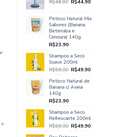
O
O
R$
48.90
era:
R$
44.90
é:
preço
preço
R$45.00.
R$37.90.
original
atual
Petisco Natural Mix
era:
é:
Sabores (Banana,
R$48.90.
R$44.90.
Beterraba e
Cenoura) 140g
R$
23.90
ar
Shampoo a Seco
Suave 200ml
O
O
R$
68.00
R$
49.90
preço
preço
Petisco Natural de
original
atual
Banana c/ Aveia
era:
é:
140g
R$68.00.
R$49.90.
R$
23.90
Shampoo a Seco
Refrescante 200ml
 e
O
O
R$
68.00
R$
49.90
preço
preço