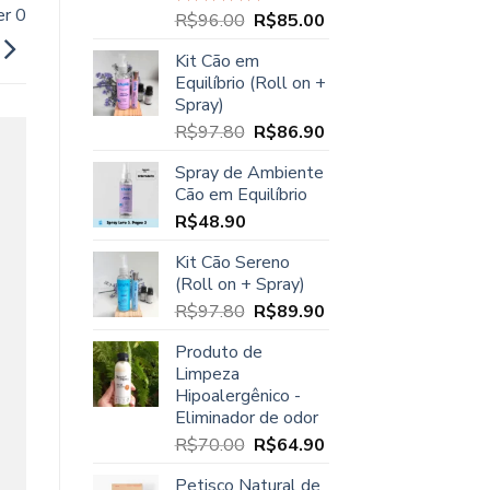
er 0
O
O
R$
96.00
R$
85.00
Avaliação
5.00
de 5
preço
preço
Kit Cão em
original
atual
Equilíbrio (Roll on +
era:
é:
Spray)
R$96.00.
R$85.00.
O
O
R$
97.80
R$
86.90
preço
preço
Spray de Ambiente
original
atual
Cão em Equilíbrio
era:
é:
R$
48.90
R$97.80.
R$86.90.
Kit Cão Sereno
(Roll on + Spray)
O
O
R$
97.80
R$
89.90
preço
preço
Produto de
original
atual
Limpeza
era:
é:
Hipoalergênico -
R$97.80.
R$89.90.
Eliminador de odor
O
O
R$
70.00
R$
64.90
preço
preço
Petisco Natural de