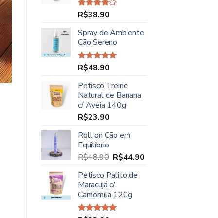
R$45.00.
R$37.90.
R$
38.90
Avaliação
4.00
de
5
Spray de Ambiente
Cão Sereno
R$
48.90
Avaliação
5.00
de 5
Petisco Treino
Natural de Banana
c/ Aveia 140g
R$
23.90
Roll on Cão em
Equilíbrio
O
O
R$
48.90
R$
44.90
preço
preço
Petisco Palito de
original
atual
Maracujá c/
era:
é:
.
Camomila 120g
R$48.90.
R$44.90.