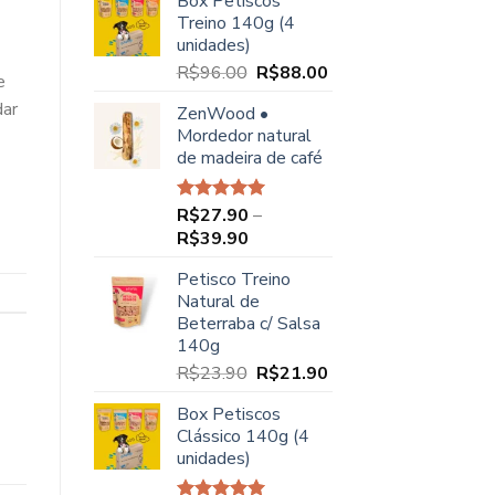
Box Petiscos
original
atual
Treino 140g (4
era:
é:
unidades)
R$68.00.
R$49.90.
O
O
R$
96.00
R$
88.00
e
preço
preço
dar
ZenWood •
original
atual
Mordedor natural
era:
é:
de madeira de café
R$96.00.
R$88.00.
R$
27.90
–
Avaliação
5.00
de 5
Faixa
R$
39.90
de
Petisco Treino
preço:
Natural de
R$27.90
Beterraba c/ Salsa
através
140g
R$39.90
O
O
R$
23.90
R$
21.90
preço
preço
Box Petiscos
original
atual
Clássico 140g (4
era:
é:
unidades)
R$23.90.
R$21.90.