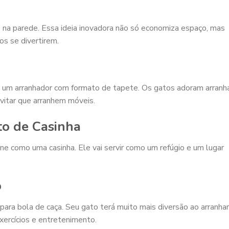
 na parede. Essa ideia inovadora não só economiza espaço, mas
s se divertirem.
a um arranhador com formato de tapete. Os gatos adoram arranh
evitar que arranhem móveis.
to de Casinha
e como uma casinha. Ele vai servir como um refúgio e um lugar
o
ara bola de caça. Seu gato terá muito mais diversão ao arranhar
ercícios e entretenimento.