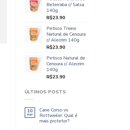
original
atual
Beterraba c/ Salsa
era:
é:
140g
R$70.00.
R$64.90.
R$
23.90
Petisco Treino
Natural de Cenoura
c/ Alecrim 140g
R$
23.90
Petisco Natural de
Cenoura c/ Alecrim
140g
R$
23.90
ÚLTIMOS POSTS
Cane Corso vs
10
mar
Rottweiler: Qual é
mais protetor?