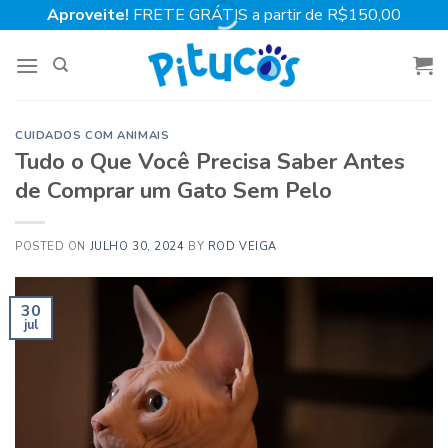
Skip
Aproveite!
FRETE GRÁTIS a partir de R$150,00
to
content
CUIDADOS COM ANIMAIS
Tudo o Que Você Precisa Saber Antes
de Comprar um Gato Sem Pelo
POSTED ON
JULHO 30, 2024
BY
ROD VEIGA
30
jul