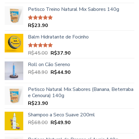
5.00
de 5
de
Petisco Treino Natural Mix Sabores 140g
preço:
R$27.90
através
R$
23.90
Avaliação
R$39.90
5.00
de 5
Balm Hidratante de Focinho
O
O
R$
45.00
R$
37.90
Avaliação
5.00
de 5
preço
preço
Roll on Cão Sereno
original
atual
O
O
R$
48.90
era:
R$
44.90
é:
preço
preço
R$45.00.
R$37.90.
original
atual
Petisco Natural Mix Sabores (Banana, Beterraba
era:
é:
e Cenoura) 140g
R$48.90.
R$44.90.
R$
23.90
Shampoo a Seco Suave 200ml
O
O
R$
68.00
R$
49.90
preço
preço
original
atual