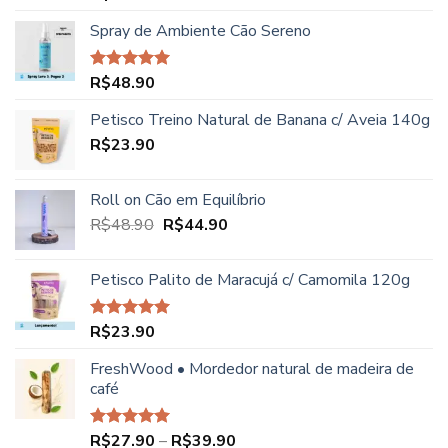
4.00
de
5
Spray de Ambiente Cão Sereno
R$
48.90
Avaliação
5.00
de 5
Petisco Treino Natural de Banana c/ Aveia 140g
R$
23.90
Roll on Cão em Equilíbrio
O
O
R$
48.90
R$
44.90
preço
preço
original
atual
Petisco Palito de Maracujá c/ Camomila 120g
era:
é:
R$48.90.
R$44.90.
R$
23.90
Avaliação
5.00
de 5
FreshWood • Mordedor natural de madeira de
café
Faixa
R$
27.90
–
R$
39.90
Avaliação