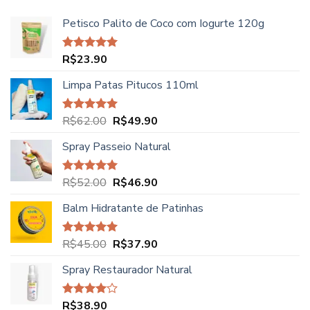
Petisco Palito de Coco com Iogurte 120g
R$
23.90
Avaliação
5.00
de 5
Limpa Patas Pitucos 110ml
O
O
R$
62.00
R$
49.90
Avaliação
5.00
de 5
preço
preço
Spray Passeio Natural
original
atual
era:
é:
R$62.00.
R$49.90.
O
O
R$
52.00
R$
46.90
Avaliação
5.00
de 5
preço
preço
Balm Hidratante de Patinhas
original
atual
era:
é:
R$52.00.
R$46.90.
O
O
R$
45.00
R$
37.90
Avaliação
5.00
de 5
preço
preço
Spray Restaurador Natural
original
atual
era:
é:
R$45.00.
R$37.90.
R$
38.90
Avaliação