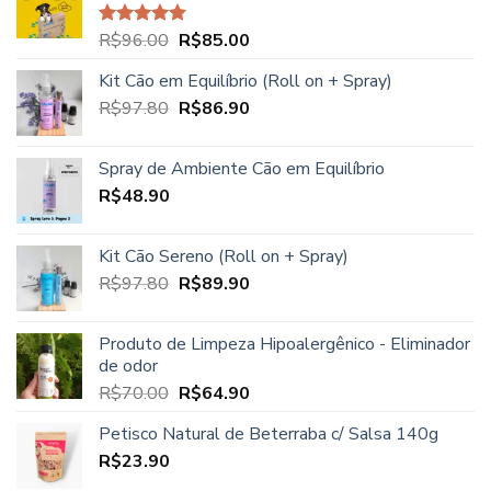
era:
é:
R$23.90.
R$21.90.
O
O
R$
96.00
R$
85.00
Avaliação
5.00
de 5
preço
preço
Kit Cão em Equilíbrio (Roll on + Spray)
original
atual
O
O
R$
97.80
era:
R$
86.90
é:
preço
preço
R$96.00.
R$85.00.
original
atual
Spray de Ambiente Cão em Equilíbrio
era:
é:
R$
48.90
R$97.80.
R$86.90.
Kit Cão Sereno (Roll on + Spray)
O
O
R$
97.80
R$
89.90
preço
preço
original
atual
Produto de Limpeza Hipoalergênico - Eliminador
era:
é:
de odor
R$97.80.
R$89.90.
O
O
R$
70.00
R$
64.90
preço
preço
Petisco Natural de Beterraba c/ Salsa 140g
original
atual
R$
23.90
era:
é:
R$70.00.
R$64.90.