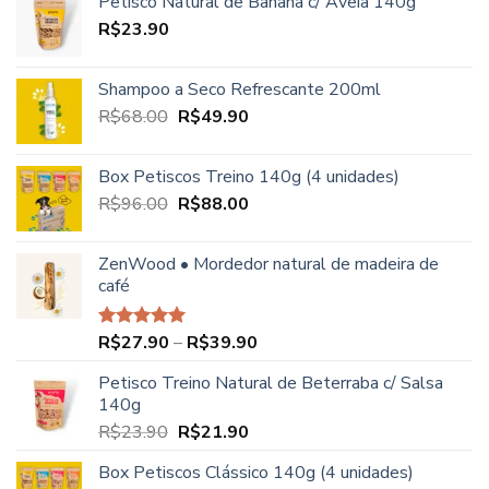
Petisco Natural de Banana c/ Aveia 140g
era:
é:
R$
23.90
R$68.00.
R$49.90.
Shampoo a Seco Refrescante 200ml
O
O
R$
68.00
R$
49.90
preço
preço
original
atual
Box Petiscos Treino 140g (4 unidades)
era:
é:
O
O
R$
96.00
R$
88.00
R$68.00.
R$49.90.
preço
preço
original
atual
ZenWood • Mordedor natural de madeira de
era:
é:
café
R$96.00.
R$88.00.
Faixa
R$
27.90
–
R$
39.90
Avaliação
5.00
de 5
de
Petisco Treino Natural de Beterraba c/ Salsa
preço:
140g
R$27.90
O
O
R$
23.90
R$
21.90
através
preço
preço
R$39.90
Box Petiscos Clássico 140g (4 unidades)
original
atual