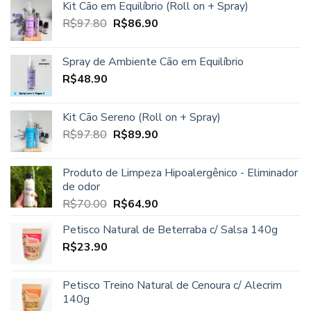
Kit Cão em Equilíbrio (Roll on + Spray)
original
atual
O
O
R$
97.80
era:
R$
86.90
é:
preço
preço
R$96.00.
R$85.00.
original
atual
Spray de Ambiente Cão em Equilíbrio
era:
é:
R$
48.90
R$97.80.
R$86.90.
Kit Cão Sereno (Roll on + Spray)
O
O
R$
97.80
R$
89.90
preço
preço
original
atual
Produto de Limpeza Hipoalergênico - Eliminador
era:
é:
de odor
R$97.80.
R$89.90.
O
O
R$
70.00
R$
64.90
preço
preço
Petisco Natural de Beterraba c/ Salsa 140g
original
atual
R$
23.90
era:
é:
R$70.00.
R$64.90.
Petisco Treino Natural de Cenoura c/ Alecrim
140g