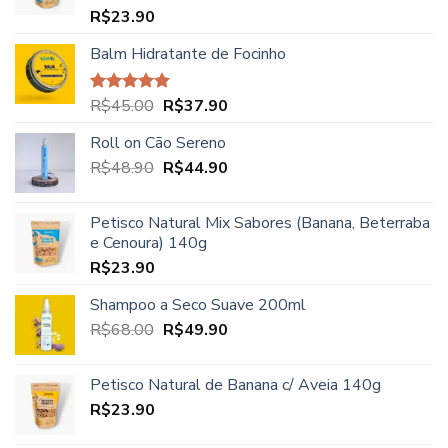
através
R$
23.90
Avaliação
R$39.90
5.00
de 5
Balm Hidratante de Focinho
O
O
R$
45.00
R$
37.90
Avaliação
5.00
de 5
preço
preço
Roll on Cão Sereno
original
atual
O
O
R$
48.90
era:
R$
44.90
é:
preço
preço
R$45.00.
R$37.90.
original
atual
Petisco Natural Mix Sabores (Banana, Beterraba
era:
é:
e Cenoura) 140g
R$48.90.
R$44.90.
R$
23.90
Shampoo a Seco Suave 200ml
O
O
R$
68.00
R$
49.90
preço
preço
original
atual
Petisco Natural de Banana c/ Aveia 140g
era:
é:
R$
23.90
R$68.00.
R$49.90.