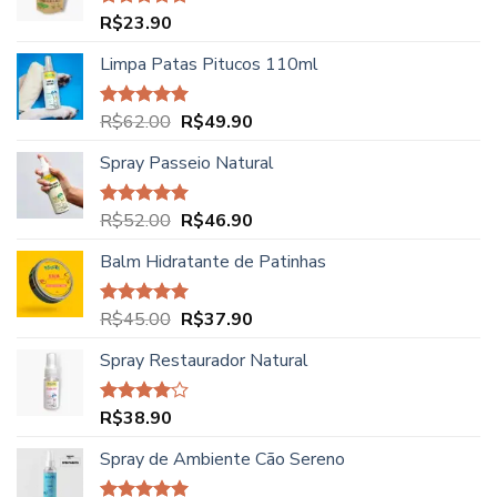
R$
23.90
Avaliação
5.00
de 5
Limpa Patas Pitucos 110ml
O
O
R$
62.00
R$
49.90
Avaliação
5.00
de 5
preço
preço
Spray Passeio Natural
original
atual
era:
é:
R$62.00.
R$49.90.
O
O
R$
52.00
R$
46.90
Avaliação
5.00
de 5
preço
preço
Balm Hidratante de Patinhas
original
atual
era:
é:
R$52.00.
R$46.90.
O
O
R$
45.00
R$
37.90
Avaliação
5.00
de 5
preço
preço
Spray Restaurador Natural
original
atual
era:
é:
R$45.00.
R$37.90.
R$
38.90
Avaliação
4.00
de
5
Spray de Ambiente Cão Sereno