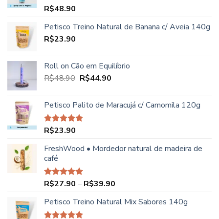
R$
48.90
Avaliação
5.00
de 5
Petisco Treino Natural de Banana c/ Aveia 140g
R$
23.90
Roll on Cão em Equilíbrio
O
O
R$
48.90
R$
44.90
preço
preço
original
atual
Petisco Palito de Maracujá c/ Camomila 120g
era:
é:
R$48.90.
R$44.90.
R$
23.90
Avaliação
5.00
de 5
FreshWood • Mordedor natural de madeira de
café
Faixa
R$
27.90
–
R$
39.90
Avaliação
5.00
de 5
de
Petisco Treino Natural Mix Sabores 140g
preço:
R$27.90