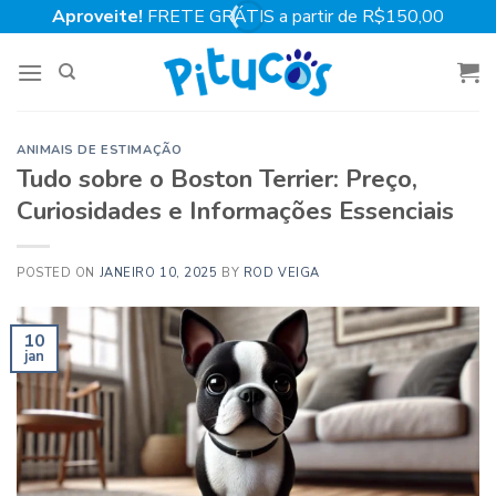
Skip
Aproveite!
FRETE GRÁTIS a partir de R$150,00
to
content
ANIMAIS DE ESTIMAÇÃO
Tudo sobre o Boston Terrier: Preço,
Curiosidades e Informações Essenciais
POSTED ON
JANEIRO 10, 2025
BY
ROD VEIGA
10
jan