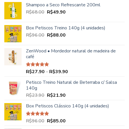
Shampoo a Seco Refrescante 200ml
O
O
R$
68.00
R$
49.90
preço
preço
original
atual
Box Petiscos Treino 140g (4 unidades)
era:
é:
O
O
R$
96.00
R$
88.00
R$68.00.
R$49.90.
preço
preço
original
atual
ZenWood • Mordedor natural de madeira de
era:
é:
café
R$96.00.
R$88.00.
Faixa
R$
27.90
–
R$
39.90
Avaliação
5.00
de 5
de
Petisco Treino Natural de Beterraba c/ Salsa
preço:
140g
R$27.90
O
O
R$
23.90
R$
21.90
através
preço
preço
R$39.90
Box Petiscos Clássico 140g (4 unidades)
original
atual
era:
é:
R$23.90.
R$21.90.
O
O
R$
96.00
R$
85.00
Avaliação
5.00
de 5
preço
preço