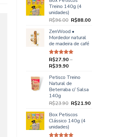
Box Petiscos
original
atual
Treino 140g (4
era:
é:
unidades)
R$68.00.
R$49.90.
O
O
R$
96.00
R$
88.00
preço
preço
ZenWood •
original
atual
Mordedor natural
era:
é:
de madeira de café
R$96.00.
R$88.00.
R$
27.90
–
Avaliação
5.00
de 5
Faixa
R$
39.90
de
Petisco Treino
preço:
Natural de
R$27.90
Beterraba c/ Salsa
através
140g
R$39.90
O
O
R$
23.90
R$
21.90
preço
preço
Box Petiscos
original
atual
Clássico 140g (4
era:
é:
unidades)
R$23.90.
R$21.90.