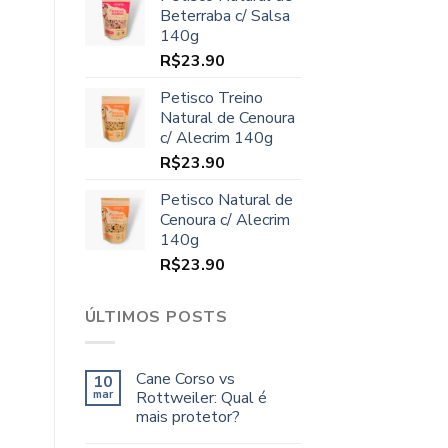
original
atual
Beterraba c/ Salsa
era:
é:
140g
R$70.00.
R$64.90.
R$
23.90
Petisco Treino
Natural de Cenoura
c/ Alecrim 140g
R$
23.90
Petisco Natural de
Cenoura c/ Alecrim
140g
R$
23.90
ÚLTIMOS POSTS
Cane Corso vs
10
mar
Rottweiler: Qual é
mais protetor?