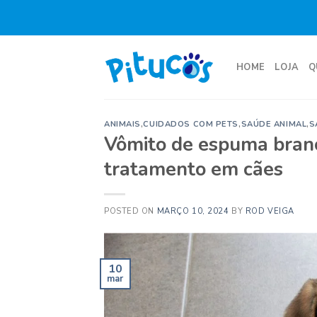
Skip
to
content
HOME
LOJA
Q
ANIMAIS
,
CUIDADOS COM PETS
,
SAÚDE ANIMAL
,
S
Vômito de espuma branc
tratamento em cães
POSTED ON
MARÇO 10, 2024
BY
ROD VEIGA
10
mar