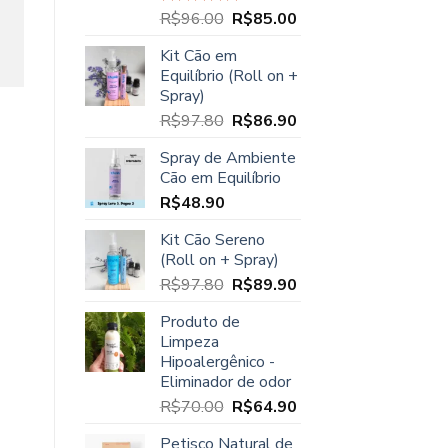
O
O
R$
96.00
R$
85.00
Avaliação
5.00
de 5
preço
preço
Kit Cão em
original
atual
Equilíbrio (Roll on +
era:
é:
Spray)
R$96.00.
R$85.00.
O
O
R$
97.80
R$
86.90
preço
preço
Spray de Ambiente
original
atual
Cão em Equilíbrio
era:
é:
R$
48.90
R$97.80.
R$86.90.
Kit Cão Sereno
(Roll on + Spray)
O
O
R$
97.80
R$
89.90
preço
preço
Produto de
original
atual
Limpeza
era:
é:
Hipoalergênico -
R$97.80.
R$89.90.
Eliminador de odor
O
O
R$
70.00
R$
64.90
preço
preço
Petisco Natural de