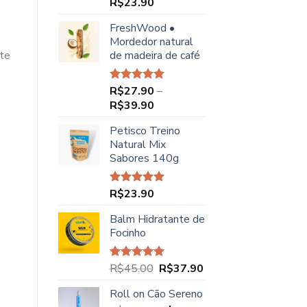
R$
23.90
Avaliação
5.00
de 5
FreshWood •
Mordedor natural
de madeira de café
nte
o
R$
27.90
–
Avaliação
5.00
de 5
Faixa
R$
39.90
de
Petisco Treino
preço:
Natural Mix
R$27.90
Sabores 140g
através
R$39.90
R$
23.90
Avaliação
5.00
de 5
Balm Hidratante de
Focinho
O
O
R$
45.00
R$
37.90
Avaliação
5.00
de 5
preço
preço
Roll on Cão Sereno
original
atual