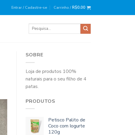
ira compra?
Use o cupom
: BEMVINDO10
Entrar / Cadastre-se
Carrinho /
R$
0.00
Pesquisar
por:
SOBRE
Loja de produtos 100%
naturais para o seu filho de 4
patas.
PRODUTOS
Petisco Palito de
Coco com Iogurte
120g