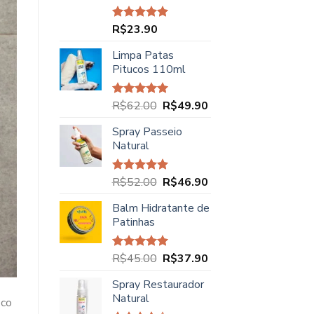
R$
23.90
Avaliação
5.00
de 5
Limpa Patas
Pitucos 110ml
O
O
R$
62.00
R$
49.90
Avaliação
5.00
de 5
preço
preço
Spray Passeio
original
atual
Natural
era:
é:
R$62.00.
R$49.90.
O
O
R$
52.00
R$
46.90
Avaliação
5.00
de 5
preço
preço
Balm Hidratante de
original
atual
Patinhas
era:
é:
R$52.00.
R$46.90.
O
O
R$
45.00
R$
37.90
Avaliação
5.00
de 5
preço
preço
Spray Restaurador
original
atual
Natural
era:
é:
ico