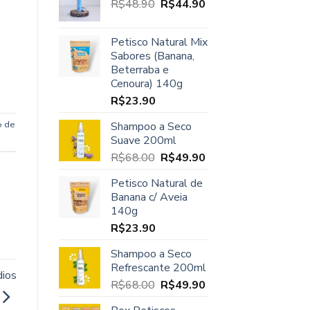
O
O
R$
48.90
era:
R$
44.90
é:
preço
preço
R$45.00.
R$37.90.
original
atual
Petisco Natural Mix
era:
é:
Sabores (Banana,
R$48.90.
R$44.90.
Beterraba e
Cenoura) 140g
R$
23.90
o de
Shampoo a Seco
Suave 200ml
O
O
R$
68.00
R$
49.90
preço
preço
Petisco Natural de
original
atual
Banana c/ Aveia
era:
é:
140g
R$68.00.
R$49.90.
R$
23.90
Shampoo a Seco
Refrescante 200ml
dios
O
O
R$
68.00
R$
49.90
preço
preço