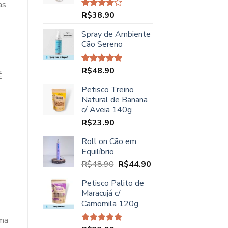
R$45.00.
R$37.90.
as,
R$
38.90
Avaliação
4.00
de
5
Spray de Ambiente
Cão Sereno
R$
48.90
Avaliação
É
5.00
de 5
Petisco Treino
Natural de Banana
c/ Aveia 140g
R$
23.90
Roll on Cão em
Equilíbrio
O
O
R$
48.90
R$
44.90
preço
preço
Petisco Palito de
original
atual
Maracujá c/
era:
é:
Camomila 120g
R$48.90.
R$44.90.
uma