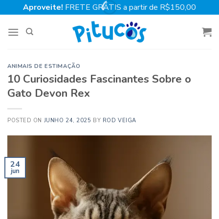
Skip
Aproveite!
FRETE GRÁTIS a partir de R$150,00
to
content
ANIMAIS DE ESTIMAÇÃO
10 Curiosidades Fascinantes Sobre o
Gato Devon Rex
POSTED ON
JUNHO 24, 2025
BY
ROD VEIGA
24
jun