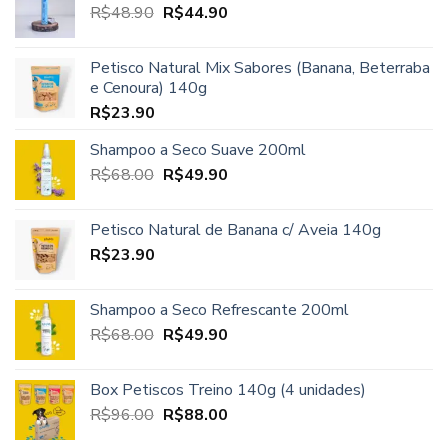
O
O
R$
48.90
era:
R$
44.90
é:
preço
preço
R$45.00.
R$37.90.
original
atual
Petisco Natural Mix Sabores (Banana, Beterraba
era:
é:
e Cenoura) 140g
R$48.90.
R$44.90.
R$
23.90
Shampoo a Seco Suave 200ml
O
O
R$
68.00
R$
49.90
preço
preço
original
atual
Petisco Natural de Banana c/ Aveia 140g
era:
é:
R$
23.90
R$68.00.
R$49.90.
Shampoo a Seco Refrescante 200ml
O
O
R$
68.00
R$
49.90
preço
preço
original
atual
Box Petiscos Treino 140g (4 unidades)
era:
é:
O
O
R$
96.00
R$
88.00
R$68.00.
R$49.90.
preço
preço