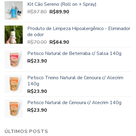
Kit Cão Sereno (Roll on + Spray)
O
O
R$
97.80
R$
89.90
preço
preço
original
atual
Produto de Limpeza Hipoalergênico - Eliminador
era:
é:
de odor
R$97.80.
R$89.90.
O
O
R$
70.00
R$
64.90
preço
preço
Petisco Natural de Beterraba c/ Salsa 140g
original
atual
R$
23.90
era:
é:
R$70.00.
R$64.90.
Petisco Treino Natural de Cenoura c/ Alecrim
140g
R$
23.90
Petisco Natural de Cenoura c/ Alecrim 140g
R$
23.90
ÚLTIMOS POSTS