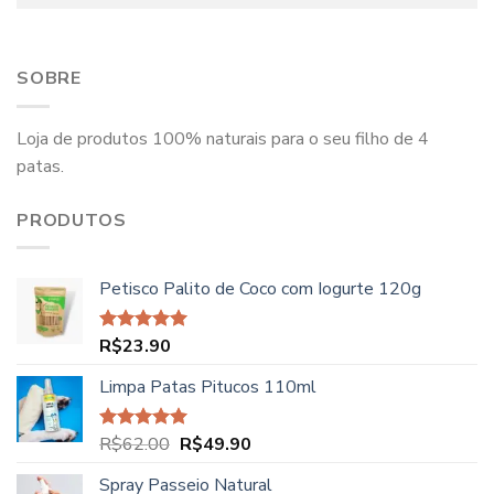
SOBRE
Loja de produtos 100% naturais para o seu filho de 4
patas.
PRODUTOS
Petisco Palito de Coco com Iogurte 120g
R$
23.90
Avaliação
5.00
de 5
Limpa Patas Pitucos 110ml
O
O
R$
62.00
R$
49.90
Avaliação
5.00
de 5
preço
preço
Spray Passeio Natural
original
atual