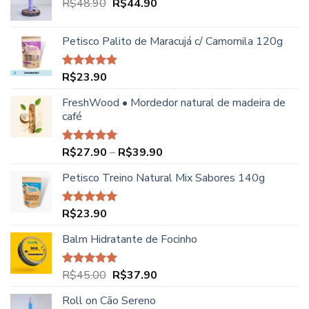
O
O
R$
48.90
R$
44.90
preço
preço
original
atual
Petisco Palito de Maracujá c/ Camomila 120g
era:
é:
R$48.90.
R$44.90.
R$
23.90
Avaliação
5.00
de 5
FreshWood • Mordedor natural de madeira de
café
Faixa
R$
27.90
–
R$
39.90
Avaliação
5.00
de 5
de
Petisco Treino Natural Mix Sabores 140g
preço:
R$27.90
através
R$
23.90
Avaliação
R$39.90
5.00
de 5
Balm Hidratante de Focinho
O
O
R$
45.00
R$
37.90
Avaliação
5.00
de 5
preço
preço
Roll on Cão Sereno
original
atual