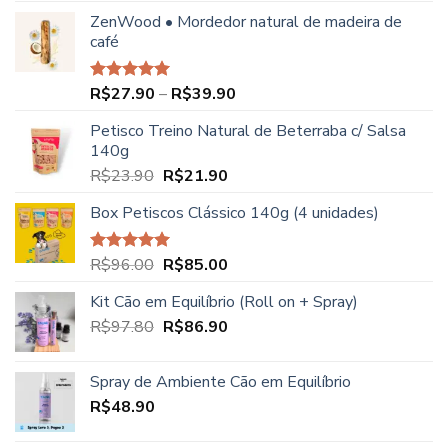
original
atual
ZenWood • Mordedor natural de madeira de
era:
é:
café
R$96.00.
R$88.00.
Faixa
R$
27.90
–
R$
39.90
Avaliação
5.00
de 5
de
Petisco Treino Natural de Beterraba c/ Salsa
preço:
140g
R$27.90
O
O
R$
23.90
R$
21.90
através
preço
preço
R$39.90
Box Petiscos Clássico 140g (4 unidades)
original
atual
era:
é:
R$23.90.
R$21.90.
O
O
R$
96.00
R$
85.00
Avaliação
5.00
de 5
preço
preço
Kit Cão em Equilíbrio (Roll on + Spray)
original
atual
O
O
R$
97.80
era:
R$
86.90
é:
preço
preço
R$96.00.
R$85.00.
original
atual
Spray de Ambiente Cão em Equilíbrio
era:
é:
R$
48.90
R$97.80.
R$86.90.