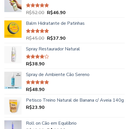
era:
é:
R$62.00.
R$49.90.
O
O
R$
52.00
R$
46.90
Avaliação
5.00
de 5
preço
preço
Balm Hidratante de Patinhas
original
atual
era:
é:
R$52.00.
R$46.90.
O
O
R$
45.00
R$
37.90
Avaliação
5.00
de 5
preço
preço
Spray Restaurador Natural
original
atual
era:
é:
R$45.00.
R$37.90.
R$
38.90
Avaliação
4.00
de
5
Spray de Ambiente Cão Sereno
R$
48.90
Avaliação
5.00
de 5
Petisco Treino Natural de Banana c/ Aveia 140g
R$
23.90
Roll on Cão em Equilíbrio