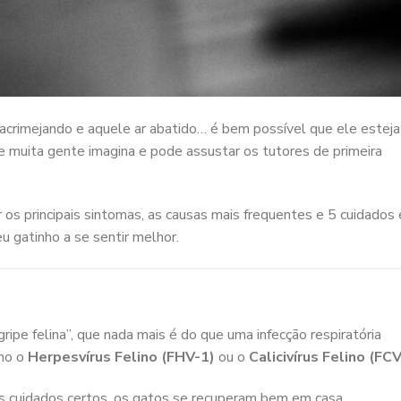
lacrimejando e aquele ar abatido… é bem possível que ele esteja
e muita gente imagina e pode assustar os tutores de primeira
 os principais sintomas, as causas mais frequentes e 5 cuidados 
 gatinho a se sentir melhor.
ipe felina”, que nada mais é do que uma infecção respiratória
omo o
Herpesvírus Felino (FHV-1)
ou o
Calicivírus Felino (FCV
os cuidados certos, os gatos se recuperam bem em casa.