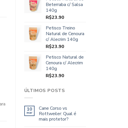
original
atual
Beterraba c/ Salsa
era:
é:
140g
R$70.00.
R$64.90.
R$
23.90
Petisco Treino
Natural de Cenoura
c/ Alecrim 140g
R$
23.90
Petisco Natural de
Cenoura c/ Alecrim
140g
R$
23.90
ÚLTIMOS POSTS
ara
Cane Corso vs
10
mar
Rottweiler: Qual é
mais protetor?