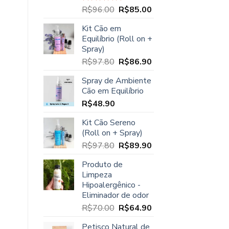
O
O
R$
96.00
R$
85.00
Avaliação
5.00
de 5
preço
preço
Kit Cão em
original
atual
Equilíbrio (Roll on +
era:
é:
Spray)
R$96.00.
R$85.00.
O
O
R$
97.80
R$
86.90
preço
preço
Spray de Ambiente
original
atual
Cão em Equilíbrio
era:
é:
R$
48.90
R$97.80.
R$86.90.
Kit Cão Sereno
(Roll on + Spray)
O
O
R$
97.80
R$
89.90
preço
preço
Produto de
original
atual
Limpeza
era:
é:
Hipoalergênico -
R$97.80.
R$89.90.
Eliminador de odor
O
O
R$
70.00
R$
64.90
preço
preço
Petisco Natural de