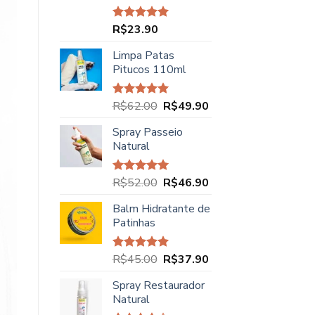
R$
23.90
Avaliação
5.00
de 5
Limpa Patas
Pitucos 110ml
O
O
R$
62.00
R$
49.90
Avaliação
5.00
de 5
preço
preço
Spray Passeio
original
atual
Natural
era:
é:
R$62.00.
R$49.90.
O
O
R$
52.00
R$
46.90
Avaliação
5.00
de 5
preço
preço
Balm Hidratante de
original
atual
Patinhas
era:
é:
R$52.00.
R$46.90.
O
O
R$
45.00
R$
37.90
Avaliação
5.00
de 5
preço
preço
Spray Restaurador
original
atual
Natural
era:
é: