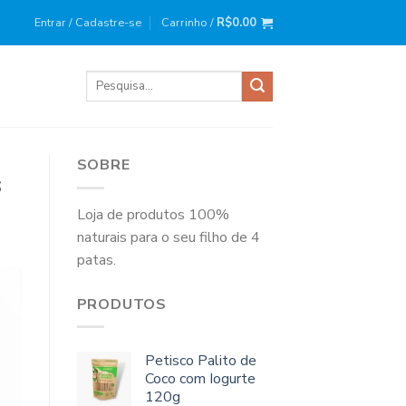
ira compra?
Use o cupom
: BEMVINDO10
Entrar / Cadastre-se
Carrinho /
R$
0.00
Pesquisar
por:
SOBRE
s
Loja de produtos 100%
naturais para o seu filho de 4
patas.
PRODUTOS
Petisco Palito de
Coco com Iogurte
120g