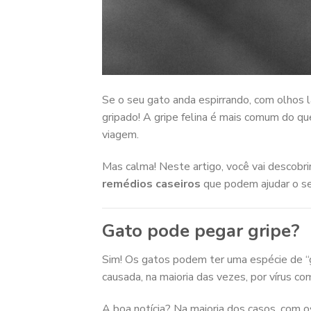
Se o seu gato anda espirrando, com olhos 
gripado! A gripe felina é mais comum do qu
viagem.
Mas calma! Neste artigo, você vai descobrir
remédios caseiros
que podem ajudar o seu
Gato pode pegar gripe?
Sim! Os gatos podem ter uma espécie de “gr
causada, na maioria das vezes, por vírus c
A boa notícia? Na maioria dos casos, com 