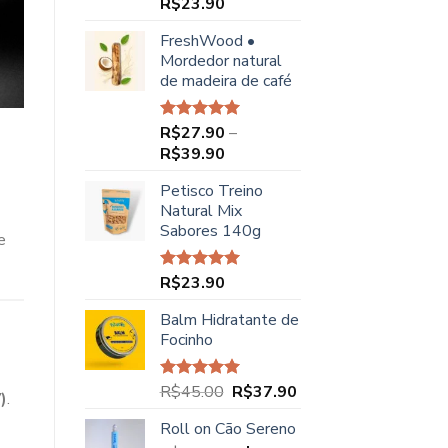
R$
23.90
Avaliação
5.00
de 5
FreshWood •
Mordedor natural
de madeira de café
R$
27.90
–
Avaliação
5.00
de 5
Faixa
R$
39.90
de
Petisco Treino
preço:
Natural Mix
R$27.90
Sabores 140g
através
e
R$39.90
R$
23.90
Avaliação
5.00
de 5
Balm Hidratante de
Focinho
O
O
R$
45.00
R$
37.90
Avaliação
)
.
5.00
de 5
preço
preço
Roll on Cão Sereno
original
atual