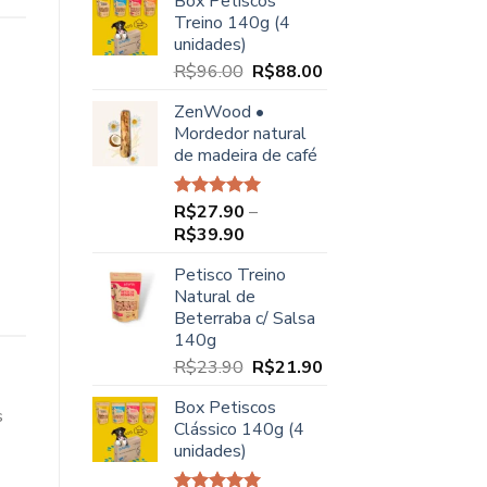
Box Petiscos
original
atual
Treino 140g (4
era:
é:
unidades)
R$68.00.
R$49.90.
O
O
R$
96.00
R$
88.00
preço
preço
ZenWood •
original
atual
Mordedor natural
era:
é:
de madeira de café
R$96.00.
R$88.00.
R$
27.90
–
Avaliação
5.00
de 5
Faixa
R$
39.90
de
Petisco Treino
preço:
Natural de
R$27.90
Beterraba c/ Salsa
através
140g
R$39.90
O
O
R$
23.90
R$
21.90
preço
preço
Box Petiscos
original
atual
s
Clássico 140g (4
era:
é:
unidades)
R$23.90.
R$21.90.