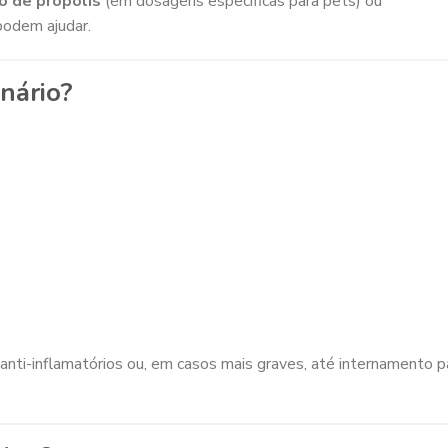
o de própolis
(em dosagens específicas para pets) ou
podem ajudar.
nário?
 anti-inflamatórios ou, em casos mais graves, até internamento p