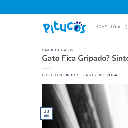
Skip
to
content
HOME
LOJA
Q
SAÚDE DE GATOS
Gato Fica Gripado? Sin
POSTED ON
JUNHO 23, 2025
BY
ROD VEIGA
23
jun