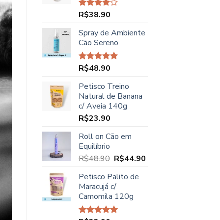
R$45.00.
R$37.90.
R$
38.90
Avaliação
4.00
de
5
Spray de Ambiente
Cão Sereno
R$
48.90
Avaliação
5.00
de 5
Petisco Treino
Natural de Banana
c/ Aveia 140g
R$
23.90
Roll on Cão em
Equilíbrio
O
O
R$
48.90
R$
44.90
preço
preço
Petisco Palito de
original
atual
Maracujá c/
era:
é:
Camomila 120g
R$48.90.
R$44.90.