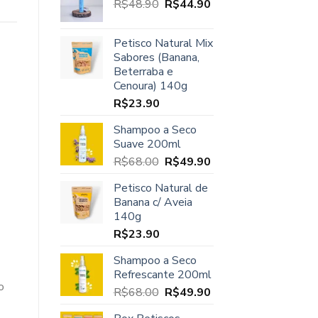
O
O
R$
48.90
era:
R$
44.90
é:
preço
preço
R$45.00.
R$37.90.
original
atual
Petisco Natural Mix
era:
é:
Sabores (Banana,
R$48.90.
R$44.90.
Beterraba e
Cenoura) 140g
R$
23.90
Shampoo a Seco
Suave 200ml
O
O
R$
68.00
R$
49.90
preço
preço
Petisco Natural de
original
atual
Banana c/ Aveia
era:
é:
140g
R$68.00.
R$49.90.
R$
23.90
Shampoo a Seco
Refrescante 200ml
o
O
O
R$
68.00
R$
49.90
preço
preço